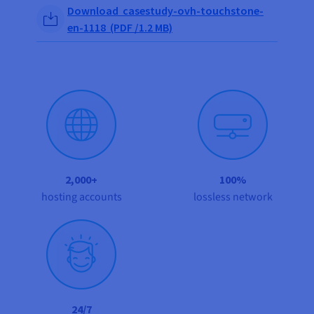
Documentatie
Documentatie
Documentatie
Share on Facebook
Share on Twitter
Share on Linkedin
Download casestudy-ovh-touchstone-
Tarieven
Roadmap & Changelog
Roadmap & Changelog
Roadmap & Changelog
Monitoring
en-1118 (PDF /1.2 MB)
Beschikbaarheid per regio
Documentatie
Roadmap & Changelog
Roadmap & Changelog
2,000+
100%
hosting accounts
lossless network
24/7