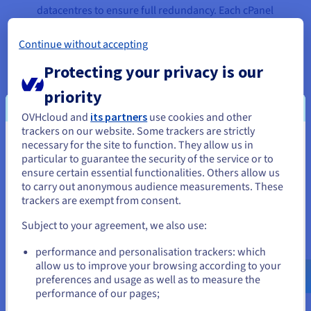
datacentres to ensure full redundancy. Each cPanel
hosting account is backed up automatically every
day, with each backup retained for seven days
Continue without accepting
(although certain end users have different backup
Protecting your privacy is our
arrangements, which Touchstone’s infrastructure
is easily able to accommodate). All backups can be
priority
downloaded directly by end users’ development
OVHcloud and
its partners
use cookies and other
teams at any time.
trackers on our website. Some trackers are strictly
necessary for the site to function. They allow us in
Je lijkt je in Verenigde Staten te
particular to guarantee the security of the service or to
bevinden.
ensure certain essential functionalities. Others allow us
The result
to carry out anonymous audience measurements. These
Als je wilt bestellen vanuit [land], moet je de juiste website
trackers are exempt from consent.
doorbladeren en een account aanmaken.
Subject to your agreement, we also use:
Since 2005, Touchstone’s global infrastructure has
Go to Verenigde Staten website
proven to be an effective platform for further
performance and personalisation trackers: which
us.ovhcloud.com/
Engels
USD - $
innovation. In particular, the flexibility and
allow us to improve your browsing according to your
preferences and usage as well as to measure the
scalability of their various solutions has allowed
performance of our pages;
or
them to roll out their Enterprise Email service