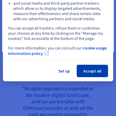
(based on Windows servers from OVHcloud with
and social media and third-party partner trackers:
SmarterMail Enterprise software), providing end
Blijf op de huidige website
which allow us to display targeted advertisements,
users with a flexible email solution, with no
measure their effectiveness and share certain data
with our advertising partners and social media.
limitations in terms of space per user. This is
Selecteer een andere website
achieved by allocating resources at the domain
You can accept all trackers, refuse them or customise
name, according to each user’s requirements, with
your choices at any time by clicking on the "Manage my
the ability to adjust this whenever required.
cookies" link accessible at the bottom of the page.
Sluiten
For more information, you can consult our
cookie usage
Touchstone’s ongoing success is a powerful
information policy.
example of what can be achieved through the
successful integration of multiple cloud
technologies and hardware solutions.
Set up
Accept all
“An agile approach is essential in
the modern digital landscape,
and our partnership with
OVHcloud provides us with all the
tools we need to respond to