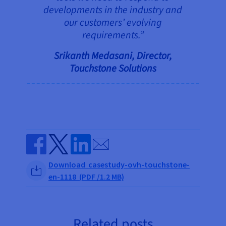
developments in the industry and
our customers’ evolving
requirements.”
Srikanth Medasani, Director,
Touchstone Solutions
Send by email
Share on Facebook
Share on Twitter
Share on Linkedin
Download casestudy-ovh-touchstone-
en-1118 (PDF /1.2 MB)
Related posts