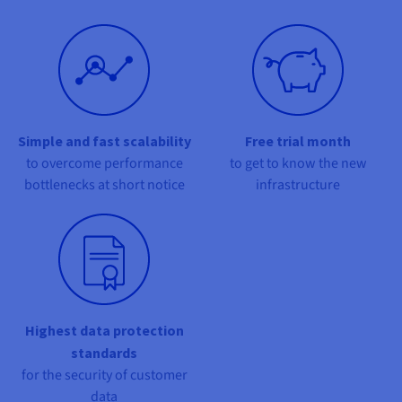
Documentatie
Documentatie
Documentatie
Tarieven
Roadmap & Changelog
Roadmap & Changelog
Roadmap & Changelog
Monitoring
Beschikbaarheid per regio
Documentatie
Roadmap & Changelog
Roadmap & Changelog
Simple and fast scalability
Free trial month
to overcome performance
to get to know the new
bottlenecks at short notice
infrastructure
Highest data protection
standards
for the security of customer
data