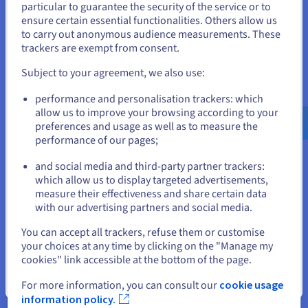
particular to guarantee the security of the service or to
When operating outside of the European Union
bevinden.
ensure certain essential functionalities. Others allow us
CADENAS
therefore uses other servers besides the
to carry out anonymous audience measurements. These
Als je wilt bestellen vanuit [land], moet je de juiste website
ones in the German data centre in Augsburg.
trackers are exempt from consent.
doorbladeren en een account aanmaken.
These servers are hosted in the OVHcloud data
Subject to your agreement, we also use:
centre in Beauharnois, Canada, which offers the
Go to Verenigde Staten website
required level of protection.
performance and personalisation trackers: which
us.ovhcloud.com/
Engels
USD - $
allow us to improve your browsing according to your
Database and storage systems for the CAD
preferences and usage as well as to measure the
generation backend "PARTserver" and the
performance of our pages;
or
download portal "PARTcommunity" are hosted at
and social media and third-party partner trackers:
each
CADENAS
data centre location. For this
Blijf op de huidige website
which allow us to display targeted advertisements,
purpose, databases are replicated bi-directionally
measure their effectiveness and share certain data
and geographically isolated in the data centres.
with our advertising partners and social media.
The CAD catalogues generated in Germany are
Selecteer een andere website
You can accept all trackers, refuse them or customise
differentiated to Canada and replicated
your choices at any time by clicking on the "Manage my
unidirectionally. All of OVHcloud's more than 30
cookies" link accessible at the bottom of the page.
server locations on four continents are fully self-
Sluiten
For more information, you can consult our
cookie usage
managed and connected to each other via their
information policy.
own fibre optic network. This provides
CADENAS