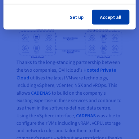
with excellent prospects for expansion.
Set up
Accept all
Thanks to the long-standing partnership between
the two companies, OVHcloud's
Hosted Private
Cloud
utilises the latest VMware technology,
including vSphere, vCenter, NSX and vROps. This
allows
CADENAS
to build on the company's
existing expertise in these services and continue to
use them in the software-defined data centre.
Using the vSphere interface,
CADENAS
was able to
configure their VMs including vRAM, vCPU, storage
and network rules and tailor them to the
company's needs – without any restrictions thanks