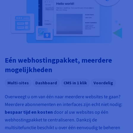
Documentatie
Documentatie
Documentatie
Tarieven
Roadmap & Changelog
Roadmap & Changelog
Roadmap & Changelog
Monitoring
Beschikbaarheid per regio
Documentatie
Roadmap & Changelog
Roadmap & Changelog
Eén webhostingpakket, meerdere
mogelijkheden
Multi-sites
Dashboard
CMS in 1 klik
Voordelig
Overweegt u om van één naar meerdere websites te gaan?
Meerdere abonnementen en interfaces zijn echt niet nodig:
bespaar tijd en kosten
door al uw websites op één
webhostingpakket te centraliseren. Dankzij de
multisitefunctie beschikt u over één eenvoudig te beheren