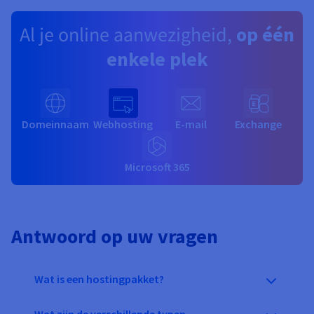
Al je online aanwezigheid,
op één
enkele plek
Domeinnaam
Webhosting
E-mail
Exchange
Microsoft 365
Antwoord op uw vragen
Wat is een hostingpakket?