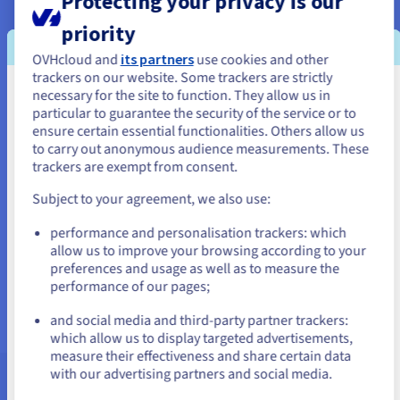
Protecting your privacy is our
Een webshop beginnen met PrestaShop
priority
OVHcloud and
its partners
use cookies and other
trackers on our website. Some trackers are strictly
necessary for the site to function. They allow us in
Je lijkt je in Verenigde Staten te
particular to guarantee the security of the service or to
bevinden.
ensure certain essential functionalities. Others allow us
to carry out anonymous audience measurements. These
Als je wilt bestellen vanuit [land], moet je de juiste website
trackers are exempt from consent.
doorbladeren en een account aanmaken.
Subject to your agreement, we also use:
Wilt u uw producten en diensten direct op internet
Go to Verenigde Staten website
verkopen? Creëer een krachtige en goedkop webshop
performance and personalisation trackers: which
met het CMS PrestaShop.
us.ovhcloud.com/
Engels
USD - $
allow us to improve your browsing according to your
preferences and usage as well as to measure the
Meer informatie
performance of our pages;
or
and social media and third-party partner trackers:
Blijf op de huidige website
which allow us to display targeted advertisements,
measure their effectiveness and share certain data
with our advertising partners and social media.
Hulp en support
Selecteer een andere website