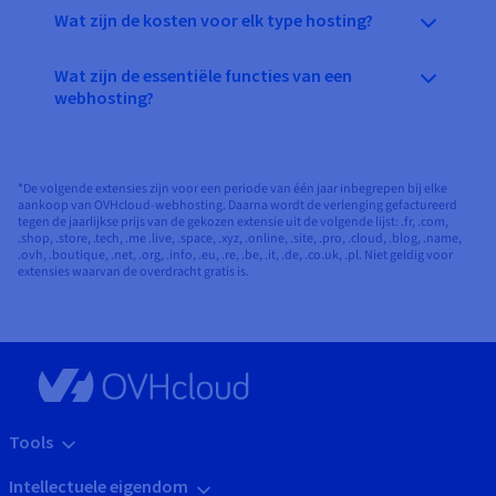
Wat zijn de kosten voor elk type hosting?
Wat zijn de essentiële functies van een
webhosting?
*De volgende extensies zijn voor een periode van één jaar inbegrepen bij elke
aankoop van OVHcloud-webhosting. Daarna wordt de verlenging gefactureerd
tegen de jaarlijkse prijs van de gekozen extensie uit de volgende lijst: .fr, .com,
.shop, .store, .tech, .me .live, .space, .xyz, .online, .site, .pro, .cloud, .blog, .name,
.ovh, .boutique, .net, .org, .info, .eu, .re, .be, .it, .de, .co.uk, .pl. Niet geldig voor
extensies waarvan de overdracht gratis is.
Tools
Intellectuele eigendom