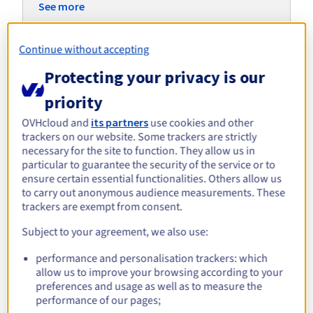
Documentatie
Documentatie
See more
Roadmap & Changelog
Tarieven
Roadmap & Changelog
Roadmap & Changelog
Monitoring
Beschikbaarheid per regio
Documentatie
Continue without accepting
Roadmap & Changelog
Roadmap & Changelog
Protecting your privacy is our
Verken alternatieve servers voor
KVM
priority
OVHcloud and
its partners
use cookies and other
trackers on our website. Some trackers are strictly
ADVANCE-5 | AMD EPYC
Scale-i1
SCALE-
necessary for the site to function. They allow us in
Intel Xeon Gold 6426Y -
Intel X
8224P
particular to guarantee the security of the service or to
AMD EPYC 8224P - 24c /
16c / 32t
48t
ensure certain essential functionalities. Others allow us
48t
€ 289,99
€ 369,99
€
to carry out anonymous audience measurements. These
Vanaf
/maand
Vanaf
/maand
Vanaf
trackers are exempt from consent.
Subject to your agreement, we also use:
Ontdek onze op maat gemaakte
performance and personalisation trackers: which
allow us to improve your browsing according to your
oplossingen voor uw
preferences and usage as well as to measure the
virtualisatie-infrastructuren
performance of our pages;