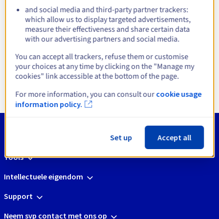
and social media and third-party partner trackers:
which allow us to display targeted advertisements,
measure their effectiveness and share certain data
with our advertising partners and social media.
Open Source Platform
Bedrijfsvirtualisat
You can accept all trackers, refuse them or customise
your choices at any time by clicking on the "Manage my
Meer informatie
Meer informatie
cookies" link accessible at the bottom of the page.
For more information, you can consult our
cookie usage
information policy.
Set up
Accept all
Tools
Intellectuele eigendom
Support
Neem svp contact met ons op