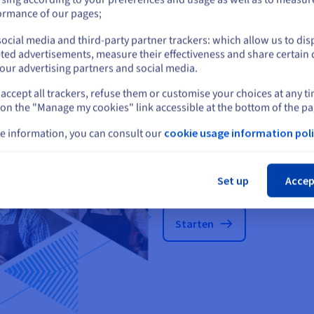
or
ormance of our pages;
Docker
Plesk
ocial media and third-party partner trackers: which allow us to dis
Blijf op de huidige website
ted advertisements, measure their effectiveness and share certain 
our advertising partners and social media.
accept all trackers, refuse them or customise your choices at any t
Selecteer een andere website
 on the "Manage my cookies" link accessible at the bottom of the pa
e information, you can consult our
cookie usage information poli
Slu
Kies het product d
Set up
Accep
Starten