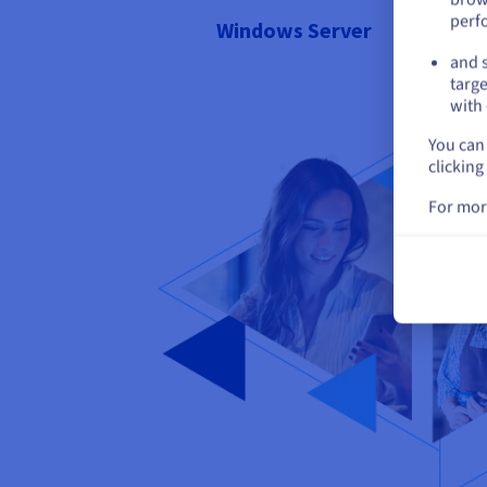
perf
Windows Server
and s
targe
with 
You can 
clicking
For mor