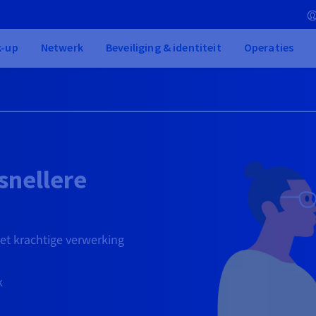
k-up
Netwerk
Beveiliging & identiteit
Operaties
snellere
et krachtige verwerking
k