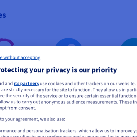
es
e without accepting
otecting your privacy is our priority
bian
Fedora
Rocky 
ud and
its partners
use cookies and other trackers on our website
e lijkt je in Verenigde Staten te bevinden.
 are strictly necessary for the site to function. They allow us in parti
e the security of the service or to ensure certain essential functiona
 je wilt bestellen vanuit [land], moet je de juiste website doorbladeren en e
allow us to carry out anonymous audience measurements. These tr
count aanmaken.
mpt from consent.
Go to Verenigde Staten website
 to your agreement, we also use:
us.ovhcloud.com/
vps
Engels
USD - $
ormance and personalisation trackers: which allow us to improve y
sing according to your preferences and usage as well as to measur