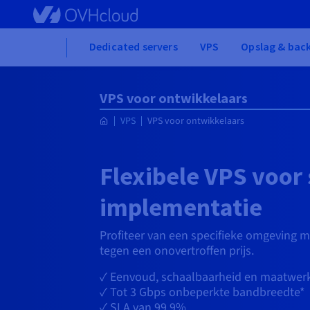
Skip to main content
Home
Dedicated servers
VPS
Opslag & bac
VPS voor ontwikkelaars
VPS
VPS voor ontwikkelaars
Flexibele VPS voor 
implementatie
Profiteer van een specifieke omgeving m
tegen een onovertroffen prijs.
✓ Eenvoud, schaalbaarheid en maatwer
✓ Tot
3 Gbps
onbeperkte bandbreedte*
✓ SLA van 99,9%