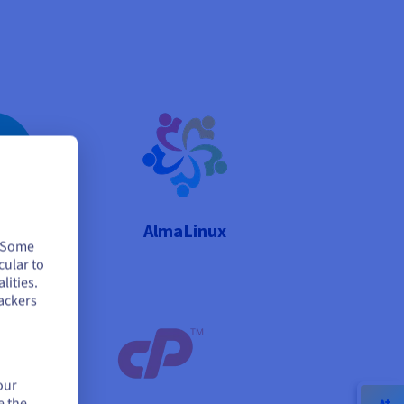
Linux
AlmaLinux
. Some
cular to
lities.
en
ackers
our
e the