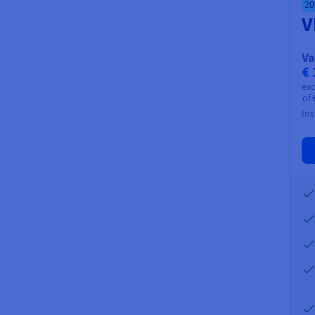
20
V
Va
€ 
ex
of
Ins