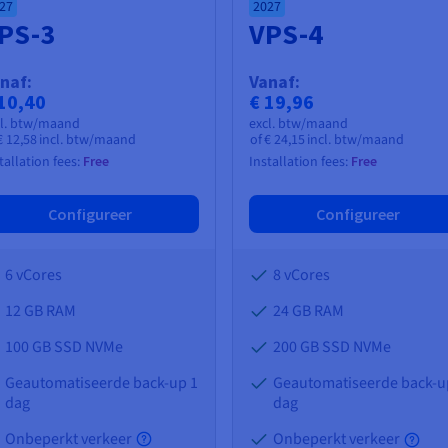
27
2027
PS-3
VPS-4
naf:
Vanaf:
10,40
€ 19,96
cl. btw/maand
excl. btw/maand
€ 12,58
incl. btw/maand
of
€ 24,15
incl. btw/maand
tallation fees:
Free
Installation fees:
Free
Configureer
Configureer
6 vCores
8 vCores
12 GB
RAM
24 GB
RAM
100 GB SSD NVMe
200 GB SSD NVMe
Geautomatiseerde back-up 1
Geautomatiseerde back-u
dag
dag
Onbeperkt verkeer
Onbeperkt verkeer