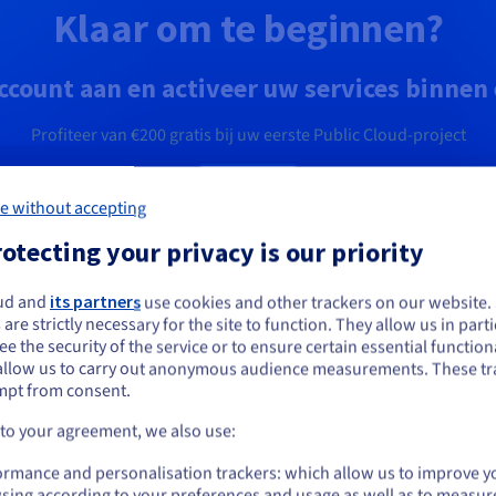
Klaar om te beginnen?
ccount aan en activeer uw services binnen
Profiteer van
€200
gratis bij uw eerste Public Cloud-project
Begin nu
e without accepting
otecting your privacy is our priority
ud and
its partners
use cookies and other trackers on our website
e lijkt je in Verenigde Staten te bevinden.
r aan
 are strictly necessary for the site to function. They allow us in parti
e the security of the service or to ensure certain essential functiona
 je wilt bestellen vanuit [land], moet je de juiste website doorbladeren en e
allow us to carry out anonymous audience measurements. These tr
count aanmaken.
mpt from consent.
Private Image Catalog
Go to Verenigde Staten website
 to your agreement, we also use:
s
Geef uw instances besturingssystemen die
us.ovhcloud.com/
public-cloud
Engels
USD - $
ert
specifiek op uw gebruik zijn ingesteld of
ormance and personalisation trackers: which allow us to improve y
applicaties die door een bepaalde
sing according to your preferences and usage as well as to measur