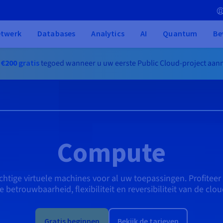
etwerk
Databases
Analytics
AI
Quantum
Be
g
€200
gratis
tegoed wanneer u uw eerste Public Cloud-project aa
Compute
chtige virtuele machines voor al uw toepassingen. Profiteer
e betrouwbaarheid, flexibiliteit en reversibiliteit van de clou
Gratis beginnen
Bekijk de tarieven