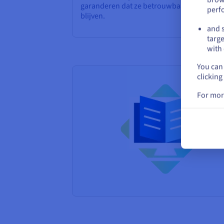
garanderen dat ze betrouwbaar bewaard
perf
blijven.
and s
targe
with 
You can 
clicking
For mor