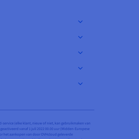
d-service (elke klant, nieuw of niet, kan gebruikmaken van
 geactiveerd vanaf 1 juli 2022 00.00 uur (Midden-Europese
voor het aankopen van door OVHcloud geleverde