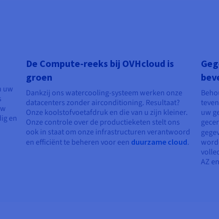
De Compute-reeks bij OVHcloud is
Gege
groen
beve
n uw
Dankzij ons watercooling-systeem werken onze
Behou
s
datacenters zonder airconditioning. Resultaat?
teven
uw
Onze koolstofvoetafdruk en die van u zijn kleiner.
uw ge
ig en
Onze controle over de productieketen stelt ons
gecer
ook in staat om onze infrastructuren verantwoord
gegev
en efficiënt te beheren voor een
duurzame cloud
.
worde
volle
AZ en