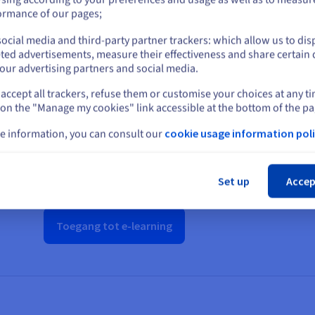
softwareleverancier geleverd worden.
or
ormance of our pages;
ocial media and third-party partner trackers: which allow us to dis
Blijf op de huidige website
ted advertisements, measure their effectiveness and share certain 
our advertising partners and social media.
accept all trackers, refuse them or customise your choices at any t
Selecteer een andere website
 on the "Manage my cookies" link accessible at the bottom of the pa
Verken het potentieel va
e information, you can consult our
cookie usage information poli
Slu
Ontdek het complete portfolio van Public Cloud-o
Netwerk, AI en nog veel meer, via een interactieve e
Set up
Accep
Toegang tot e-learning