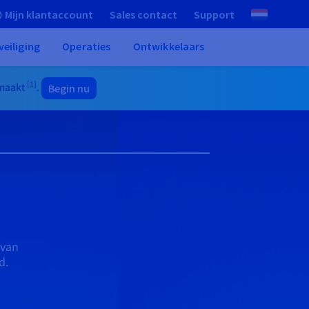
Mijn klantaccount
Sales contact
Support
veiliging
Operaties
Ontwikkelaars
[1]
nmaakt
.
Begin nu
 van
d.