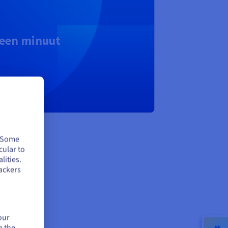
 een minuut
. Some
cular to
lities.
en
ackers
our
e the