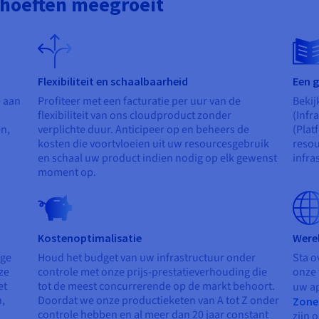
ehoeften meegroeit
Flexibiliteit en schaalbaarheid
Een g
e aan
Profiteer met een facturatie per uur van de
Bekij
flexibiliteit van ons cloudproduct zonder
(Infr
en,
verplichte duur. Anticipeer op en beheers de
(Plat
kosten die voortvloeien uit uw resourcesgebruik
resou
en schaal uw product indien nodig op elk gewenst
infra
moment op.
Kostenoptimalisatie
Were
ige
Houd het budget van uw infrastructuur onder
Sta o
ze
controle met onze prijs-prestatieverhouding die
onze 
et
tot de meest concurrerende op de markt behoort.
uw ap
,
Doordat we onze productieketen van A tot Z onder
Zone
n
controle hebben en al meer dan 20 jaar constant
zijn 