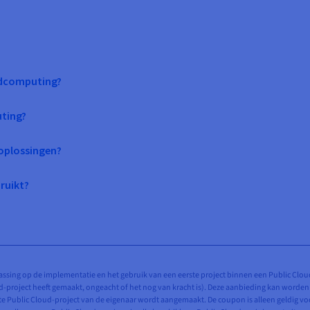
oudcomputing?
uting?
oplossingen?
ruikt?
passing op de implementatie en het gebruik van een eerste project binnen een Public Clou
ud-project heeft gemaakt, ongeacht of het nog van kracht is). Deze aanbieding kan worden
te Public Cloud-project van de eigenaar wordt aangemaakt. De coupon is alleen geldig 