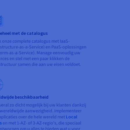
eheel met de catalogus
k onze complete catalogus met IaaS-
astructure-as-a-Service) en PaaS-oplossingen
form-as-a-Service). Manage eenvoudig uw
rces en stel met een paar klikken de
structuur samen die aan uw eisen voldoet.
ldwijde beschikbaarheid
veral zo dicht mogelijk bij uw klanten dankzij
wereldwijde aanwezigheid. Implementeer
plicaties over de hele wereld met
Local
s
en met 1-AZ- of 3-AZ-regio's, die speciaal
ontworpen om u alles te bieden wat u voor