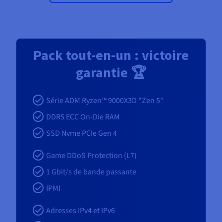
Pack tout-en-un : victoire
garantie 🏆
Série ADM Ryzen™ 9000X3D "Zen 5"
DDR5 ECC On-Die RAM
SSD Nvme PCIe Gen 4
Game DDoS Protection (L7)
1
Gbit/s de bande passante
IPMI
Adresses IPv4 et IPv6