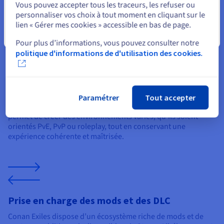
Vous pouvez accepter tous les traceurs, les refuser ou
personnaliser vos choix à tout moment en cliquant sur le
lien « Gérer mes cookies » accessible en bas de page.
Fermer
Pour plus d’informations, vous pouvez consulter notre
Configuration du serveur et paramètres de jeu
politique d'informations de d'utilisation des cookies.
Un serveur Conan Exiles dédié offre un contrôle étendu sur les
paramètres de jeu afin d’adapter l’expérience aux attentes de
votre communauté. Vous pouvez configurer les règles du
serveur, ajuster la difficulté, définir les limites de joueurs et
Paramétrer
Tout accepter
personnaliser le fonctionnement du monde. Cette flexibilité
permet de créer des environnements variés, qu’ils soient
orientés PvE, PvP ou roleplay, tout en conservant une
expérience cohérente et maîtrisée.
Prise en charge des mods et des DLC
Conan Exiles dispose d’un écosystème riche de mods et de