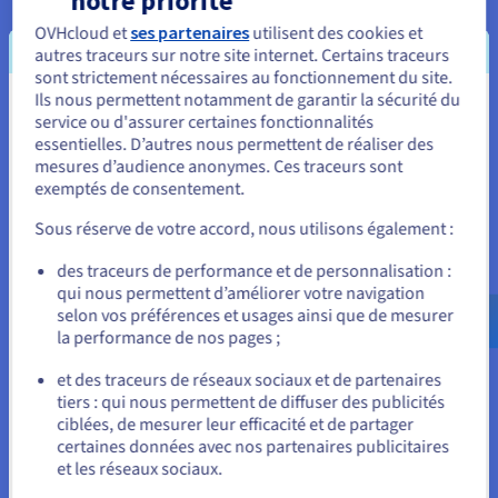
Une infrastructure pensée pour la disponibilité
OVHcloud et
ses partenaires
utilisent des cookies et
et la fiabilité
autres traceurs sur notre site internet. Certains traceurs
sont strictement nécessaires au fonctionnement du site.
OVHcloud conçoit et exploite l’intégralité de son
Ils nous permettent notamment de garantir la sécurité du
infrastructure, de la fabrication des serveurs à la gestion du
Vous semblez être localisé en États-
service ou d'assurer certaines fonctionnalités
réseau. Cette maîtrise permet de proposer des serveurs
essentielles. D’autres nous permettent de réaliser des
Unis.
dédiés Game avec un haut niveau de disponibilité et une
mesures d’audience anonymes. Ces traceurs sont
bande passante adaptée aux usages du jeu en ligne. Les
exemptés de consentement.
Pour commander, rendez-vous sur le site de votre pays (États-
communautés Conan Exiles bénéficient ainsi d’un
Unis) et créez un compte.
environnement fiable pour faire évoluer leur monde,
Sous réserve de votre accord, nous utilisons également :
accueillir de nouveaux joueurs et préserver la continuité de
l’expérience de jeu.
Allez sur le site États-Unis
des traceurs de performance et de personnalisation :
qui nous permettent d’améliorer votre navigation
us.ovhcloud.com/
Anglais
USD - $
selon vos préférences et usages ainsi que de mesurer
la performance de nos pages ;
ou
Personnalisation avancée et
et des traceurs de réseaux sociaux et de partenaires
tiers : qui nous permettent de diffuser des publicités
Rester sur le site actuel
contrôle de votre serveur Conan
ciblées, de mesurer leur efficacité et de partager
certaines données avec nos partenaires publicitaires
Exiles
et les réseaux sociaux.
Sélectionner un autre site web