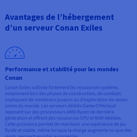
Documentation
Documentation
Tarifs
Roadmap & Changelog
Roadmap & Changelog
Observabilité
Disponibilités par régions
Avantages de l’hébergement
Documentation
Documentation
Roadmap & Changelog
d’un serveur Conan Exiles
Roadmap & Changelog
Roadmap & Changelog
Performance et stabilité pour les mondes
Conan
Conan Exiles sollicite fortement les ressources système,
notamment lors des phases de construction, de combats
impliquant de nombreux joueurs ou d’exploration de vastes
zones du monde. Les serveurs dédiés Game OVHcloud
reposent sur des processeurs AMD Ryzen de dernière
génération et offrent des ressources CPU et RAM dédiées.
Cette puissance permet de maintenir une expérience de jeu
fluide et stable, même lorsque la charge augmente ou que des
mods viennent enrichir le gameplay.