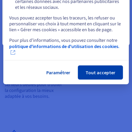
certaines données avec nos partenaires publicitaires
Que vous soyez éditeur de
Nos infrastructures reposent
et les réseaux sociaux.
jeux, streamer, revendeur ou
sur un SLA de 99,90 %,
administrateur de
assurant une disponibilité
Sélectionner un autre site web
Vous pouvez accepter tous les traceurs, les refuser ou
communauté, OVHcloud
quasi permanente.
personnaliser vos choix à tout moment en cliquant sur le
propose un support dédié
L’ensemble de nos serveurs
lien « Gérer mes cookies » accessible en bas de page.
pour vous accompagner.
sont refroidis par un système
Hébergez votre monde Ark en
watercooling
pour
Fermer
Pour plus d’informations, vous pouvez consulter notre
toute confiance, configurez
maintenir des performances
politique d'informations de d'utilisation des cookies.
vos bots Discord, Mumble ou
optimales même en cas de
TeamSpeak, et offrez à vos
forte charge.
joueurs un environnement
sécurisé et performant.
Paramétrer
Tout accepter
Vous hésitez entre plusieurs
modèles ? Comparez nos
serveurs dédiés pour trouver
la configuration la mieux
adaptée à vos besoins.