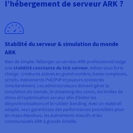
Documentation
Documentation
l’hébergement de serveur ARK ?
Tarifs
Roadmap & Changelog
Roadmap & Changelog
Observabilité
Disponibilités par régions
Documentation
Documentation
Roadmap & Changelog
Roadmap & Changelog
Roadmap & Changelog
Stabilité du serveur & simulation du monde
ARK
Rien de simple. Héberger un serveur ARK professionnel exige
une
stabilité constante du tick serveur
, même sous forte
charge : créatures actives en grand nombre, bases complexes,
scripts, événements PvE/PvP et joueurs connectés
simultanément. Les administrateurs doivent gérer la
simulation du monde, le streaming des zones, les limites de
dinos et l’optimisation serveur afin d’éviter les
désynchronisations et le rubber-banding. Avec un matériel
adapté, vous garantissez des performances prévisibles pour
les maps étendues, les événements massifs et les
communautés ARK à grande échelle.