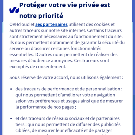
Protéger votre vie privée est
illimitée
Les serveurs dédiés Game
OVHcloud intègrent les
notre priorité
Avec un
serveur ARK dédié
,
dernières générations de
configurez vos propres
processeurs AMD Ryzen
OVHcloud et
ses partenaires
utilisent des cookies et
règles, mods, extensions et
couplés à de la mémoire
autres traceurs sur notre site internet. Certains traceurs
paramètres de gameplay.
DDR4 rapide et des disques
sont strictement nécessaires au fonctionnement du site.
Vous pouvez gérer la vitesse
NVMe, garantissant des
Ils nous permettent notamment de garantir la sécurité du
Vous semblez être localisé en États-
de progression, la difficulté
vitesses de lecture/écriture
service ou d'assurer certaines fonctionnalités
des créatures ou encore le
Unis.
ultra-élevées. Ces
essentielles. D’autres nous permettent de réaliser des
nombre de slots disponibles
performances se traduisent
mesures d’audience anonymes. Ces traceurs sont
pour vos joueurs. Cette
Pour commander, rendez-vous sur le site de votre pays (États-
par une meilleure réactivité et
exemptés de consentement.
flexibilité permet de créer
Unis) et créez un compte.
des temps de chargement
une expérience de jeu unique
Sous réserve de votre accord, nous utilisons également :
considérablement réduits.
et immersive.
Allez sur le site États-Unis
des traceurs de performance et de personnalisation :
us.ovhcloud.com/
bare-metal
Anglais
USD -
qui nous permettent d’améliorer votre navigation
$
selon vos préférences et usages ainsi que de mesurer
la performance de nos pages ;
ou
et des traceurs de réseaux sociaux et de partenaires
Adapté à tous les
Disponibilité et
tiers : qui nous permettent de diffuser des publicités
besoins
stabilité
Rester sur le site actuel
ciblées, de mesurer leur efficacité et de partager