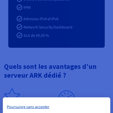
IPMI
Adresses IPv4 et IPv6
Network Security Dashboard
SLA de 99,95 %
Quels sont les avantages d’un
serveur ARK dédié ?
Poursuivre sans accepter
Personnalisation
Haute performance