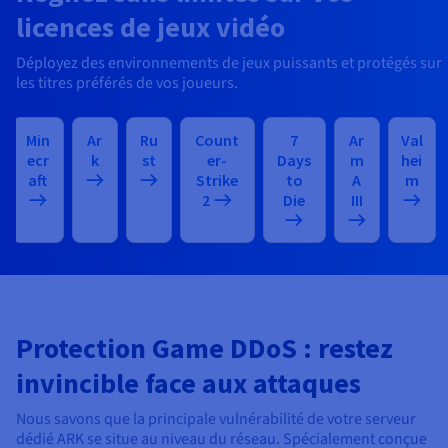
licences de jeux vidéo
Déployez des environnements de jeux puissants et protégés sur
les titres préférés de vos joueurs.
Min
Ar
Ru
Count
7
Ar
Val
ecr
k
st
er-
Days
m
hei
aft
Strike
to
A
m
2
Die
III
Protection Game DDoS : restez
invincible face aux attaques
Nous savons que la principale vulnérabilité de votre serveur
dédié ARK se situe au niveau du réseau. Spécialement conçue