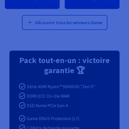
Découvrir tous les serveurs Game
Pack tout-en-un : victoire
garantie 🏆
Série ADM Ryzen™ 9000X3D "Zen 5"
DDR5 ECC On-Die RAM
SSD Nvme PCIe Gen 4
Game DDoS Protection (L7)
1
Gbit/s de bande passante