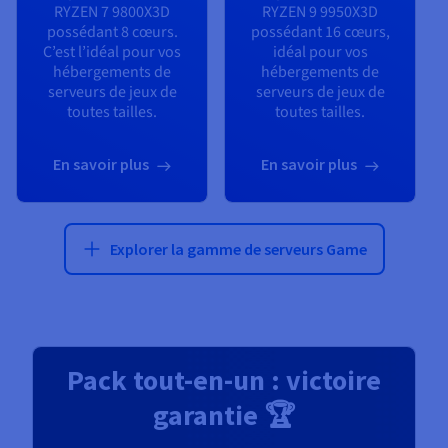
RYZEN 7 9800X3D
RYZEN 9 9950X3D
possédant
8
cœurs.
possédant
16
cœurs,
C’est l’idéal pour vos
idéal pour vos
hébergements de
hébergements de
serveurs de jeux de
serveurs de jeux de
toutes tailles.
toutes tailles.
En savoir plus
En savoir plus
Explorer la gamme de serveurs Game
Pack tout-en-un : victoire
garantie 🏆