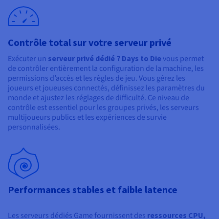
Documentation
Documentation
Tarifs
Roadmap & Changelog
Roadmap & Changelog
Observabilité
Disponibilités par régions
Documentation
Documentation
Roadmap & Changelog
Contrôle total sur votre serveur privé
Roadmap & Changelog
Roadmap & Changelog
Exécuter un
serveur privé dédié 7 Days to Die
vous permet
de contrôler entièrement la configuration de la machine, les
permissions d’accès et les règles de jeu. Vous gérez les
joueurs et joueuses connectés, définissez les paramètres du
monde et ajustez les réglages de difficulté. Ce niveau de
contrôle est essentiel pour les groupes privés, les serveurs
multijoueurs publics et les expériences de survie
personnalisées.
Performances stables et faible latence
Les serveurs dédiés Game fournissent des
ressources CPU,