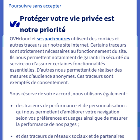
L'accès contrôlé au serveur et les mécanismes de protection
Poursuivre sans accepter
intégrés aident à sécuriser l'environnement de jeu tout en
maintenant une disponibilité ininterrompue pour les joueurs
Protéger votre vie privée est
et joueuses légitimes.
notre priorité
OVHcloud et
ses partenaires
utilisent des cookies et
autres traceurs sur notre site internet. Certains traceurs
sont strictement nécessaires au fonctionnement du site.
Pourquoi choisir l'hébergement
Ils nous permettent notamment de garantir la sécurité du
Vous semblez être localisé en États-
service ou d'assurer certaines fonctionnalités
dédié pour 7 Days to Die ?
Unis.
essentielles. D’autres nous permettent de réaliser des
mesures d’audience anonymes. Ces traceurs sont
Pour commander, rendez-vous sur le site de votre pays (États-
exemptés de consentement.
Unis) et créez un compte.
Sous réserve de votre accord, nous utilisons également :
Allez sur le site États-Unis
des traceurs de performance et de personnalisation :
Serveurs de survie multijoueurs persistants
us.ovhcloud.com/
bare-metal
Anglais
USD -
qui nous permettent d’améliorer votre navigation
$
selon vos préférences et usages ainsi que de mesurer
Un serveur dédié
7 Days to Die
supprime les limitations de
la performance de nos pages ;
l'hébergement local ou de pair-à-pair. Votre serveur reste
ou
disponible en continu, soutenant la progression partagée, les
et des traceurs de réseaux sociaux et de partenaires
bases persistantes et les sessions multijoueurs