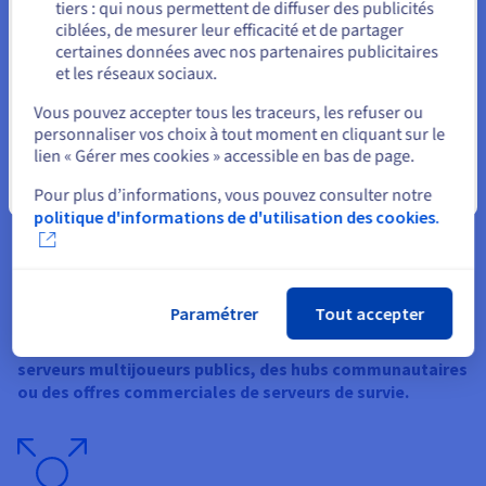
tiers : qui nous permettent de diffuser des publicités
ininterrompues sans dépendre de la connexion d'une seule
Rester sur le site actuel
ciblées, de mesurer leur efficacité et de partager
personne.
certaines données avec nos partenaires publicitaires
et les réseaux sociaux.
Sélectionner un autre site web
Vous pouvez accepter tous les traceurs, les refuser ou
personnaliser vos choix à tout moment en cliquant sur le
lien « Gérer mes cookies » accessible en bas de page.
Fermer
Pour plus d’informations, vous pouvez consulter notre
Hébergement pour les communautés et les
politique d'informations de d'utilisation des cookies.
revendeurs
L'hébergement de serveurs Game
est adapté pour les
communautés de gamers et les revendeurs. Une
Paramétrer
Tout accepter
infrastructure stable, des configurations flexibles et des
performances prévisibles permettent d’exploiter des
serveurs multijoueurs publics, des hubs communautaires
ou des offres commerciales de serveurs de survie.