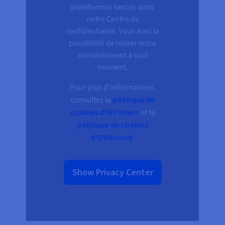
Documentation
plateformes tierces dans
Tarifs
Roadmap & Changelog
notre Centre de
Disponibilités par régions
Roadmap & Changelog
confidentialité. Vous avez la
Documentation
possibilité de retirer votre
Roadmap & Changelog
consentement à tout
moment.
Pour plus d'informations,
consultez la
politique de
cookies d'API Video
et la
politique de cookies
d'OVHcloud
.
Show Privacy Center