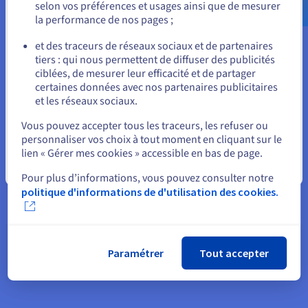
selon vos préférences et usages ainsi que de mesurer
régions où Frank And Oak était implanté à
la performance de nos pages ;
ou
l’époque, mais offrirait aussi une base solide pour
de futures expansions sur de nouveaux marchés.
et des traceurs de réseaux sociaux et de partenaires
tiers : qui nous permettent de diffuser des publicités
Rester sur le site actuel
Pour un périmètre de croissance future encore
ciblées, de mesurer leur efficacité et de partager
certaines données avec nos partenaires publicitaires
plus large,
VMware vSphere
a été installé afin que
et les réseaux sociaux.
Frank And Oak puisse gérer sa nouvelle
Sélectionner un autre site web
infrastructure en parfaite autonomie, tout en
Vous pouvez accepter tous les traceurs, les refuser ou
personnaliser vos choix à tout moment en cliquant sur le
possédant les moyens de se concentrer avant tout
lien « Gérer mes cookies » accessible en bas de page.
sur l’expérience client. Avec vSphere, de nouvelles
Fermer
machines virtuelles peuvent être mobilisées d’un
Pour plus d’informations, vous pouvez consulter notre
simple clic dans l’espace client OVH, et être prêtes
politique d'informations de d'utilisation des cookies.
à fonctionner en seulement cinq minutes.C’est la
solution idéale pour gérer les fluctuations
saisonnières omniprésentes dans le secteur du e-
Paramétrer
Tout accepter
commerce.