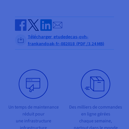
Send by email
Share on Facebook
Share on Twitter
Share on Linkedin
Télécharger etudedecas-ovh-
frankandoak-fr-082018 (PDF /3.24 MB)
Un temps de maintenance
Des milliers de commandes
réduit pour
en ligne gérées
une infrastructure
chaque semaine,
infrastructure
partout dans le monde