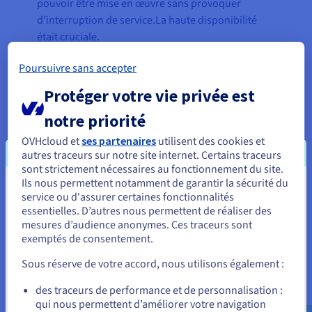
pouvoir être mise en œuvre sans provoquer
d’interruption de service.La haute disponibilité
était cruciale.
Poursuivre sans accepter
Protéger votre vie privée est
La solution
notre priorité
Frank And Oak a donc choisi de transférer toute
OVHcloud et
ses partenaires
utilisent des cookies et
autres traceurs sur notre site internet. Certains traceurs
son infrastructure sur la solution Hosted Private
sont strictement nécessaires au fonctionnement du site.
Cloud d’OVHcloud et d’embrasser complètement
Ils nous permettent notamment de garantir la sécurité du
les possibilités qu’offre sa virtualisation. Pour
Vous semblez être localisé en États-
service ou d'assurer certaines fonctionnalités
accroître sa portée géographique, l’entreprise a
essentielles. D’autres nous permettent de réaliser des
Unis.
utilisé le
vRack
pour relier des solutions
mesures d’audience anonymes. Ces traceurs sont
exemptés de consentement.
Pour commander, rendez-vous sur le site de votre pays (États-
hébergées partout sur le réseau international de
Unis) et créez un compte.
28 datacenters et 33 points de présence d’OVH.
Sous réserve de votre accord, nous utilisons également :
Cela permettrait non seulement de déployer et
Allez sur le site États-Unis
des traceurs de performance et de personnalisation :
redéployer sans effort les ressources selon
qui nous permettent d’améliorer votre navigation
us.ovhcloud.com/
Anglais
USD - $
l’évolution des besoins client dans toutes les