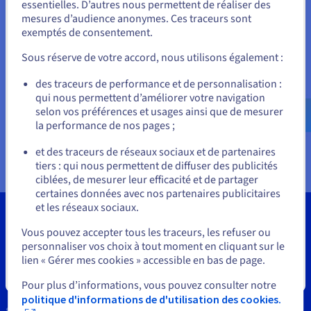
Documentation
essentielles. D’autres nous permettent de réaliser des
Unis.
Tarifs
mesures d’audience anonymes. Ces traceurs sont
Roadmap & Changelog
Disponibilités par régions
exemptés de consentement.
Pour commander, rendez-vous sur le site de votre pays (États-
Roadmap & Changelog
Documents
Unis) et créez un compte.
Documentation
Sous réserve de votre accord, nous utilisons également :
Roadmap & Changelog
Allez sur le site États-Unis
des traceurs de performance et de personnalisation :
Principes d’usage de marques pour
[PDF]
qui nous permettent d’améliorer votre navigation
us.ovhcloud.com/
Anglais
USD - $
les contractants de OVHcloud
selon vos préférences et usages ainsi que de mesurer
la performance de nos pages ;
Politique d’utilisation des marques
[PDF]
ou
et des traceurs de réseaux sociaux et de partenaires
tiers : qui nous permettent de diffuser des publicités
Rester sur le site actuel
ciblées, de mesurer leur efficacité et de partager
certaines données avec nos partenaires publicitaires
et les réseaux sociaux.
Sélectionner un autre site web
Vous pouvez accepter tous les traceurs, les refuser ou
personnaliser vos choix à tout moment en cliquant sur le
Outils
lien « Gérer mes cookies » accessible en bas de page.
Fermer
Propriété Intellectuelle
Pour plus d’informations, vous pouvez consulter notre
politique d'informations de d'utilisation des cookies.
Support