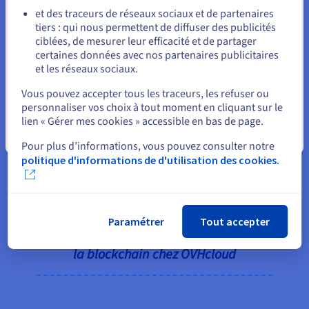
permet d’étendre nos services à
et des traceurs de réseaux sociaux et de partenaires
la communauté Web3 dans un
tiers : qui nous permettent de diffuser des publicités
Rester sur le site actuel
nouveau format. S’appuyant sur
ciblées, de mesurer leur efficacité et de partager
la technologie SGX, nos serveurs
certaines données avec nos partenaires publicitaires
dédiés ont offert des
et les réseaux sociaux.
Sélectionner un autre site web
performances équilibrées pour
Vous pouvez accepter tous les traceurs, les refuser ou
Super Protocol. Combinés à notre
personnaliser vos choix à tout moment en cliquant sur le
politique de prix attrayante, ils
lien « Gérer mes cookies » accessible en bas de page.
Fermer
permettront aux offres OVHcloud
Pour plus d’informations, vous pouvez consulter notre
d’occuper une place importante
politique d'informations de d'utilisation des cookies.
sur la marketplace de Super
Protocol.
- Omar Abi Issa, responsable du
Paramétrer
Tout accepter
développement commercial pour
la blockchain chez OVHcloud