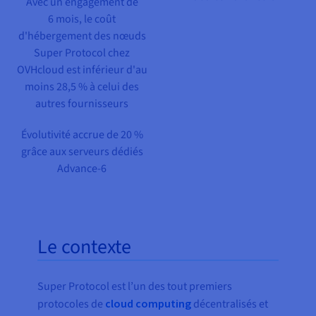
Avec un engagement de
Documentation
Tarifs
6 mois, le coût
Roadmap & Changelog
Disponibilités par régions
d'hébergement des nœuds
Roadmap & Changelog
Documentation
Super Protocol chez
Roadmap & Changelog
OVHcloud est inférieur d'au
moins 28,5 % à celui des
autres fournisseurs
Évolutivité accrue de 20 %
grâce aux serveurs dédiés
Advance-6
Le contexte
Super Protocol est l’un des tout premiers
protocoles de
cloud computing
décentralisés et