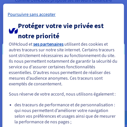
Comme OVHcloud propose ses serveurs Advance-6
dans de multiples localisations, Super Protocol a
également pu bénéficier de la plus haute
Poursuivre sans accepter
disponibilité possible en choisissant le Canada,
Protéger votre vie privée est
l'Allemagne et le Royaume-Uni comme points de
départ. Les serveurs ont été déployés à travers les
notre priorité
clusters Testnet, de préproduction et de
OVHcloud et
ses partenaires
utilisent des cookies et
développement de Super Protocol, puis connectés
autres traceurs sur notre site internet. Certains traceurs
aux services de cloud public grâce au réseau privé
sont strictement nécessaires au fonctionnement du site.
Ils nous permettent notamment de garantir la sécurité du
vRack d’OVHcloud
.
Vous semblez être localisé en États-
service ou d'assurer certaines fonctionnalités
essentielles. D’autres nous permettent de réaliser des
Unis.
mesures d’audience anonymes. Ces traceurs sont
exemptés de consentement.
Notre partenariat avec Super
Pour commander, rendez-vous sur le site de votre pays (États-
Unis) et créez un compte.
Protocol est une étape logique
Sous réserve de votre accord, nous utilisons également :
dans la stratégie d’accélération
Allez sur le site États-Unis
des traceurs de performance et de personnalisation :
d’OVHcloud, qui fait face à la
qui nous permettent d’améliorer votre navigation
us.ovhcloud.com/
Anglais
USD - $
prochaine génération de défis du
selon vos préférences et usages ainsi que de mesurer
cloud. Cette collaboration nous
la performance de nos pages ;
ou