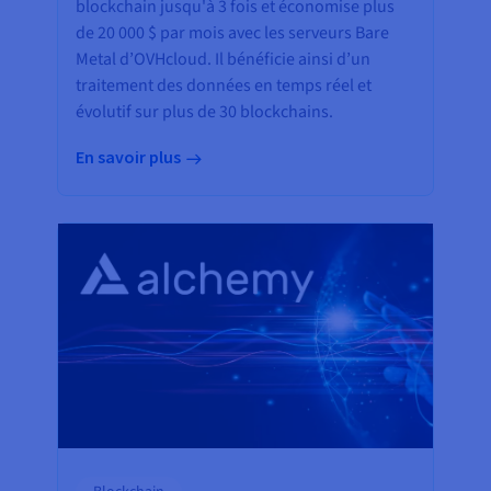
blockchain jusqu'à 3 fois et économise plus
de 20 000 $ par mois avec les serveurs Bare
Metal d’OVHcloud. Il bénéficie ainsi d’un
traitement des données en temps réel et
évolutif sur plus de 30 blockchains.
En savoir plus