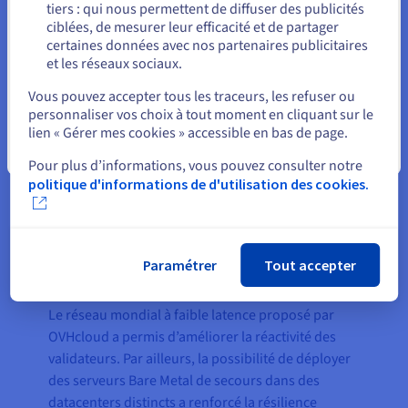
éliminer les goulots
tiers : qui nous permettent de diffuser des publicités
Rester sur le site actuel
d’étranglement liés aux
ciblées, de mesurer leur efficacité et de partager
certaines données avec nos partenaires publicitaires
performances et corriger
et les réseaux sociaux.
certaines inefficacités
Sélectionner un autre site web
opérationnelles. La rapidité de
Vous pouvez accepter tous les traceurs, les refuser ou
déploiement, la modernité du
personnaliser vos choix à tout moment en cliquant sur le
lien « Gérer mes cookies » accessible en bas de page.
matériel et la tarification
Fermer
prévisible ont immédiatement
Pour plus d’informations, vous pouvez consulter notre
renforcé l’évolutivité de notre
politique d'informations de d'utilisation des cookies.
infrastructure et la maîtrise de
nos coûts. »
,
Denys Avierin, CIO
chez Everstake
Paramétrer
Tout accepter
Le réseau mondial à faible latence proposé par
OVHcloud a permis d’améliorer la réactivité des
validateurs. Par ailleurs, la possibilité de déployer
des serveurs Bare Metal de secours dans des
datacenters distincts a renforcé la résilience