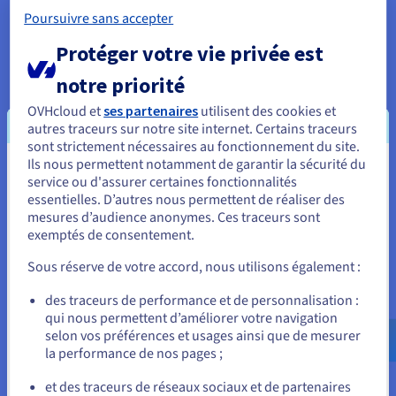
automatiquement activés lors des mises à jour ou
Poursuivre sans accepter
en cas d’interruption imprévue, assurant ainsi une
continuité de service sans interruption.
Protéger votre vie privée est
notre priorité
OVHcloud et
ses partenaires
utilisent des cookies et
Le résultat
autres traceurs sur notre site internet. Certains traceurs
sont strictement nécessaires au fonctionnement du site.
Ils nous permettent notamment de garantir la sécurité du
Vous semblez être localisé en États-
L’approche rigoureuse, multicouche et stratégique
service ou d'assurer certaines fonctionnalités
adoptée par Everstake en matière d’infrastructure
essentielles. D’autres nous permettent de réaliser des
Unis.
mesures d’audience anonymes. Ces traceurs sont
garantit aujourd’hui une isolation opérationnelle,
exemptés de consentement.
Pour commander, rendez-vous sur le site de votre pays (États-
une tolérance aux pannes et une redondance
Unis) et créez un compte.
géographique, autant d’éléments clés pour
Sous réserve de votre accord, nous utilisons également :
maintenir un taux de fiabilité de 99,98 %.
Allez sur le site États-Unis
des traceurs de performance et de personnalisation :
qui nous permettent d’améliorer votre navigation
us.ovhcloud.com/
Anglais
USD - $
selon vos préférences et usages ainsi que de mesurer
« Grâce à notre collaboration
la performance de nos pages ;
ou
avec OVHcloud, nous avons pu
et des traceurs de réseaux sociaux et de partenaires