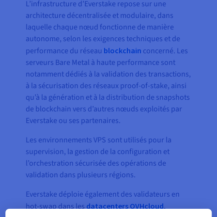
L’infrastructure d’Everstake repose sur une
architecture décentralisée et modulaire, dans
laquelle chaque nœud fonctionne de manière
autonome, selon les exigences techniques et de
performance du réseau
blockchain
concerné. Les
serveurs Bare Metal à haute performance sont
notamment dédiés à la validation des transactions,
à la sécurisation des réseaux proof-of-stake, ainsi
qu’à la génération et à la distribution de snapshots
de blockchain vers d’autres nœuds exploités par
Everstake ou ses partenaires.
Les environnements VPS sont utilisés pour la
supervision, la gestion de la configuration et
l’orchestration sécurisée des opérations de
validation dans plusieurs régions.
Everstake déploie également des validateurs en
hot-swap dans les
datacenters OVHcloud
,