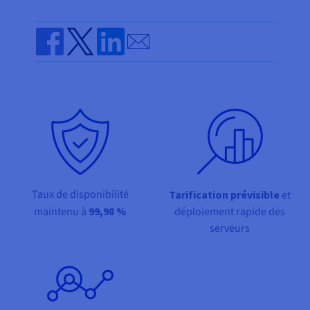
Documentation
Tarifs
Roadmap & Changelog
Disponibilités par régions
Roadmap & Changelog
Send by email
Documentation
Share on Facebook
Share on Twitter
Share on Linkedin
Roadmap & Changelog
Taux de disponibilité
Tarification
prévisible
et
maintenu à
99,98 %
déploiement rapide des
serveurs