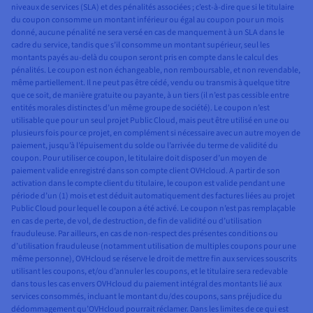
niveaux de services (SLA) et des pénalités associées ; c’est-à-dire que si le titulaire
du coupon consomme un montant inférieur ou égal au coupon pour un mois
donné, aucune pénalité ne sera versé en cas de manquement à un SLA dans le
cadre du service, tandis que s’il consomme un montant supérieur, seul les
montants payés au-delà du coupon seront pris en compte dans le calcul des
pénalités. Le coupon est non échangeable, non remboursable, et non revendable,
même partiellement. Il ne peut pas être cédé, vendu ou transmis à quelque titre
que ce soit, de manière gratuite ou payante, à un tiers (il n’est pas cessible entre
entités morales distinctes d’un même groupe de société). Le coupon n’est
utilisable que pour un seul projet Public Cloud, mais peut être utilisé en une ou
plusieurs fois pour ce projet, en complément si nécessaire avec un autre moyen de
paiement, jusqu’à l’épuisement du solde ou l’arrivée du terme de validité du
coupon. Pour utiliser ce coupon, le titulaire doit disposer d’un moyen de
paiement valide enregistré dans son compte client OVHcloud. A partir de son
activation dans le compte client du titulaire, le coupon est valide pendant une
période d’un (1) mois et est déduit automatiquement des factures liées au projet
Public Cloud pour lequel le coupon a été activé. Le coupon n’est pas remplaçable
en cas de perte, de vol, de destruction, de fin de validité ou d’utilisation
frauduleuse. Par ailleurs, en cas de non-respect des présentes conditions ou
d’utilisation frauduleuse (notamment utilisation de multiples coupons pour une
même personne), OVHcloud se réserve le droit de mettre fin aux services souscrits
utilisant les coupons, et/ou d’annuler les coupons, et le titulaire sera redevable
dans tous les cas envers OVHcloud du paiement intégral des montants lié aux
services consommés, incluant le montant du/des coupons, sans préjudice du
dédommagement qu’OVHcloud pourrait réclamer. Dans les limites de ce qui est