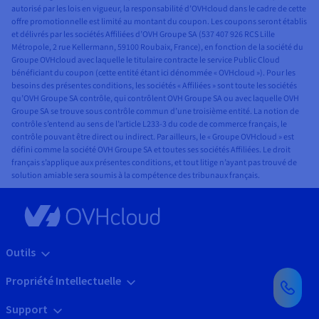
autorisé par les lois en vigueur, la responsabilité d’OVHcloud dans le cadre de cette
offre promotionnelle est limité au montant du coupon. Les coupons seront établis
et délivrés par les sociétés Affiliées d’OVH Groupe SA (537 407 926 RCS Lille
Métropole, 2 rue Kellermann, 59100 Roubaix, France), en fonction de la société du
Groupe OVHcloud avec laquelle le titulaire contracte le service Public Cloud
bénéficiant du coupon (cette entité étant ici dénommée « OVHcloud »). Pour les
besoins des présentes conditions, les sociétés « Affiliées » sont toute les sociétés
qu’OVH Groupe SA contrôle, qui contrôlent OVH Groupe SA ou avec laquelle OVH
Groupe SA se trouve sous contrôle commun d’une troisième entité. La notion de
contrôle s’entend au sens de l’article L233-3 du code de commerce français, le
contrôle pouvant être direct ou indirect. Par ailleurs, le « Groupe OVHcloud » est
défini comme la société OVH Groupe SA et toutes ses sociétés Affiliées. Le droit
français s’applique aux présentes conditions, et tout litige n’ayant pas trouvé de
solution amiable sera soumis à la compétence des tribunaux français.
Outils
Propriété Intellectuelle
Support