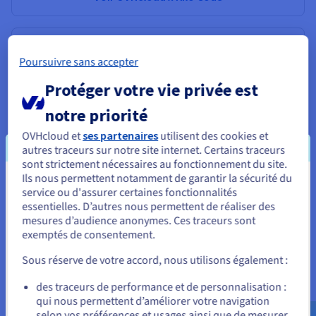
Poursuivre sans accepter
Protéger votre vie privée est
notre priorité
OVHcloud et
ses partenaires
utilisent des cookies et
Kilo Code CLI
autres traceurs sur notre site internet. Certains traceurs
sont strictement nécessaires au fonctionnement du site.
L'agent de codage IA open source. Disponible dans votre
Ils nous permettent notamment de garantir la sécurité du
terminal
Vous semblez être localisé en États-
service ou d'assurer certaines fonctionnalités
essentielles. D’autres nous permettent de réaliser des
Unis.
mesures d’audience anonymes. Ces traceurs sont
Voir OVHcloud x Kilo Code CLI
exemptés de consentement.
Pour commander, rendez-vous sur le site de votre pays (États-
Unis) et créez un compte.
Sous réserve de votre accord, nous utilisons également :
Allez sur le site États-Unis
des traceurs de performance et de personnalisation :
qui nous permettent d’améliorer votre navigation
us.ovhcloud.com/
Anglais
USD - $
selon vos préférences et usages ainsi que de mesurer