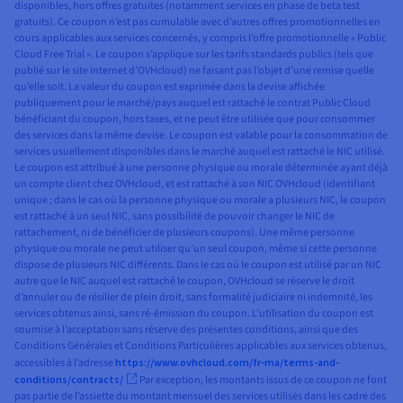
disponibles, hors offres gratuites (notamment services en phase de beta test
gratuits). Ce coupon n’est pas cumulable avec d’autres offres promotionnelles en
cours applicables aux services concernés, y compris l’offre promotionnelle « Public
Cloud Free Trial ». Le coupon s’applique sur les tarifs standards publics (tels que
publié sur le site internet d’OVHcloud) ne faisant pas l’objet d’une remise quelle
qu’elle soit. La valeur du coupon est exprimée dans la devise affichée
publiquement pour le marché/pays auquel est rattaché le contrat Public Cloud
bénéficiant du coupon, hors taxes, et ne peut être utilisée que pour consommer
des services dans la même devise. Le coupon est valable pour la consommation de
services usuellement disponibles dans le marché auquel est rattaché le NIC utilisé.
Le coupon est attribué à une personne physique ou morale déterminée ayant déjà
un compte client chez OVHcloud, et est rattaché à son NIC OVHcloud (identifiant
unique ; dans le cas où la personne physique ou morale a plusieurs NIC, le coupon
est rattaché à un seul NIC, sans possibilité de pouvoir changer le NIC de
rattachement, ni de bénéficier de plusieurs coupons). Une même personne
physique ou morale ne peut utiliser qu’un seul coupon, même si cette personne
dispose de plusieurs NIC différents. Dans le cas où le coupon est utilisé par un NIC
autre que le NIC auquel est rattaché le coupon, OVHcloud se réserve le droit
d’annuler ou de résilier de plein droit, sans formalité judiciaire ni indemnité, les
services obtenus ainsi, sans ré-émission du coupon. L’utilisation du coupon est
soumise à l’acceptation sans réserve des présentes conditions, ainsi que des
Conditions Générales et Conditions Particulières applicables aux services obtenus,
accessibles à l’adresse
https://www.ovhcloud.com/fr-ma/terms-and-
conditions/contracts/
Par exception, les montants issus de ce coupon ne font
pas partie de l’assiette du montant mensuel des services utilisés dans les cadre des