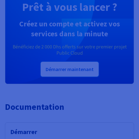
Prêt à vous lancer ?
Créez un compte et activez vos
services dans la minute
Bénéficiez de
2 000 Dhs
offerts sur votre premier projet
Public Cloud
Démarrer maintenant
Documentation
Démarrer