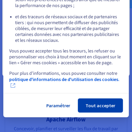
la performance de nos pages ;
ou
et des traceurs de réseaux sociaux et de partenaires
tiers : qui nous permettent de diffuser des publicités
Shell AI by OVHcloud
Rester sur le site actuel
ciblées, de mesurer leur efficacité et de partager
Votre assistant programmation OVHcloud dans votre
certaines données avec nos partenaires publicitaires
terminal
et les réseaux sociaux.
Sélectionner un autre site web
Vous pouvez accepter tous les traceurs, les refuser ou
Voir SHAI by OVHcloud
personnaliser vos choix à tout moment en cliquant sur le
lien « Gérer mes cookies » accessible en bas de page.
Fermer
Pour plus d’informations, vous pouvez consulter notre
politique d'informations de d'utilisation des cookies.
Paramétrer
Tout accepter
Apache Airflow
Concevoir, planifier et surveiller les flux de travail par