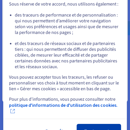
Sous réserve de votre accord, nous utilisons également :
Allez sur le site États-Unis
des traceurs de performance et de personnalisation :
qui nous permettent d’améliorer votre navigation
us.ovhcloud.com/
Anglais
USD - $
selon vos préférences et usages ainsi que de mesurer
la performance de nos pages ;
ou
et des traceurs de réseaux sociaux et de partenaires
tiers : qui nous permettent de diffuser des publicités
Rester sur le site actuel
ciblées, de mesurer leur efficacité et de partager
certaines données avec nos partenaires publicitaires
et les réseaux sociaux.
Sélectionner un autre site web
Vous pouvez accepter tous les traceurs, les refuser ou
Rechercher un nom de domaine
personnaliser vos choix à tout moment en cliquant sur le
lien « Gérer mes cookies » accessible en bas de page.
Fermer
Pour plus d’informations, vous pouvez consulter notre
Recherche en masse de noms de domaine
politique d'informations de d'utilisation des cookies.
Recherche multiple