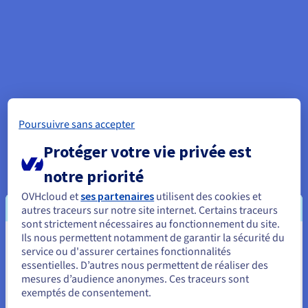
Poursuivre sans accepter
Protéger votre vie privée est
notre priorité
OVHcloud et
ses partenaires
utilisent des cookies et
autres traceurs sur notre site internet. Certains traceurs
sont strictement nécessaires au fonctionnement du site.
Ils nous permettent notamment de garantir la sécurité du
Vous semblez être localisé en États-
service ou d'assurer certaines fonctionnalités
essentielles. D’autres nous permettent de réaliser des
Unis.
mesures d’audience anonymes. Ces traceurs sont
exemptés de consentement.
Pour commander, rendez-vous sur le site de votre pays (États-
Unis) et créez un compte.