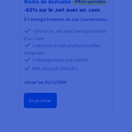
Documentation
Noms de domaine
Offres spéciales
Tarifs
Roadmap & Changelog
-65% sur le .net avec un .com
Disponibilités par régions
Roadmap & Changelog
À l'enregistrement de ces 2 extensions.
Documentation
Roadmap & Changelog
-65% sur le .net avec l'enregistrement
d'un .com
2 adresses e-mail professionnelles
comprises
2 hébergements web
100 Mo
DNS sécurisé (DNSSEC)
Jusqu'au 31/12/2026
En profiter