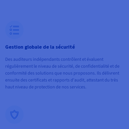
Documentation
Tarifs
Roadmap & Changelog
Disponibilités par régions
Roadmap & Changelog
Documentation
Roadmap & Changelog
Gestion globale de la sécurité
Des auditeurs indépendants contrôlent et évaluent
régulièrement le niveau de sécurité, de confidentialité et de
conformité des solutions que nous proposons. Ils délivrent
ensuite des certificats et rapports d'audit, attestant du très
haut niveau de protection de nos services.