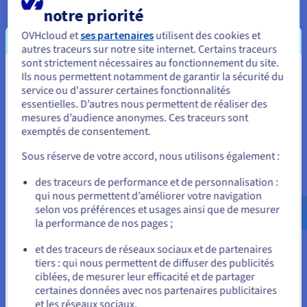
notre priorité
La politique de sécurité des systèmes d'information (PSSI)
OVHcloud et
ses partenaires
utilisent des cookies et
fournit le cadre de référence en matière de cybersécurité pour
autres traceurs sur notre site internet. Certains traceurs
OVHcloud. Elle définit les notions nécessaires pour
sont strictement nécessaires au fonctionnement du site.
comprendre notre approche, tout en établissant le lien entre
Ils nous permettent notamment de garantir la sécurité du
Vous semblez être localisé en États-
le contexte des opérations et les moyens mis en œuvre pour
service ou d'assurer certaines fonctionnalités
Unis.
essentielles. D’autres nous permettent de réaliser des
assurer la protection. La PSSI précise :
mesures d’audience anonymes. Ces traceurs sont
Pour commander, rendez-vous sur le site de votre pays (États-
exemptés de consentement.
le contexte des opérations d'OVHcloud, afin de
Unis) et créez un compte.
comprendre nos principaux risques de sécurité ;
Sous réserve de votre accord, nous utilisons également :
les engagements vis-à-vis des parties intéressées
Allez sur le site États-Unis
des traceurs de performance et de personnalisation :
d'OVHcloud, ainsi que les principes de mise en œuvre et
us.ovhcloud.com/
compliance
Anglais
USD -
qui nous permettent d’améliorer votre navigation
de maintien en condition de sécurité des systèmes
$
selon vos préférences et usages ainsi que de mesurer
d'information ;
la performance de nos pages ;
la déclinaison de ces principes au sein d'OVHcloud.
ou
et des traceurs de réseaux sociaux et de partenaires
tiers : qui nous permettent de diffuser des publicités
Politique de sécurité d'OVHcloud
Rester sur le site actuel
ciblées, de mesurer leur efficacité et de partager
certaines données avec nos partenaires publicitaires
et les réseaux sociaux.