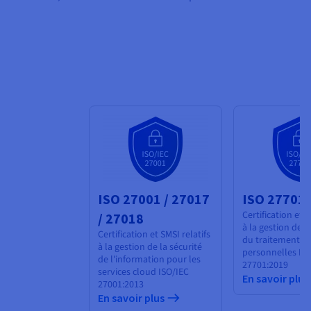
ISO 27001 / 27017
ISO 27701
Certification et P
/ 27018
à la gestion de l
Certification et SMSI relatifs
du traitement d
à la gestion de la sécurité
personnelles
IS
de l'information pour les
27701:2019
services cloud ISO/IEC
En savoir plus
27001:2013
En savoir plus