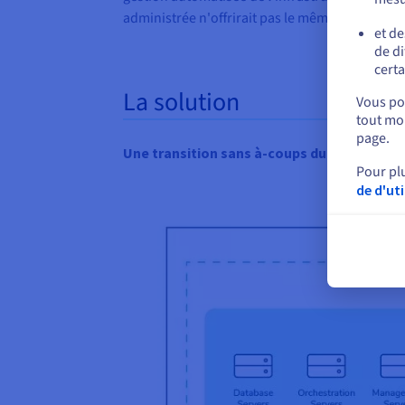
administrée n'offrirait pas le même potentiel 
et de
de di
certa
La solution
Vous pou
tout mom
page.
Une transition sans à-coups du cloud à une
Pour pl
de d'ut