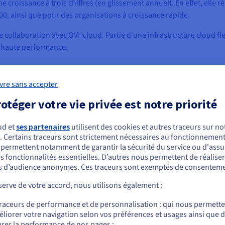
e croissance à trois chiffres (en glissement annuel). En effet, ell
0, ainsi que pour des organisations à croissance rapide.
ite collaboration avec OVHcloud. Partie d'une infrastructure cloud fle
s haute performance.
vre sans accepter
otéger votre vie privée est notre priorité
ussi et une croissance attendue
ud et
ses partenaires
utilisent des cookies et autres traceurs sur not
. Certains traceurs sont strictement nécessaires au fonctionnement 
ous semblez être localisé en États-Unis.
tion à des clients du monde entier. La société avait donc besoin d'un
s permettent notamment de garantir la sécurité du service ou d'assu
rapide, sécurisée, fiable et rentable. Il ne s'agissait pas seuleme
s fonctionnalités essentielles. D’autres nous permettent de réalise
r commander, rendez-vous sur le site de votre pays (États-Unis) et créez un
ase solide et évolutive pour la croissance qu’elle anticipait. L’infr
 d’audience anonymes. Ces traceurs sont exemptés de consenteme
mpte.
omatique – afin de permettre à Logit.io de s'adapter à des volume
erve de votre accord, nous utilisons également :
développant son offre dans de nouvelles régions.
Allez sur le site États-Unis
traceurs de performance et de personnalisation : qui nous permett
us.ovhcloud.com/
Anglais
USD - $
 gérés par Logit.io, un rapport coût-performance optimal était ici 
liorer votre navigation selon vos préférences et usages ainsi que 
ait profiter de l'expertise de ses équipes. L'entreprise est alors ar
rer la performance de nos pages ;