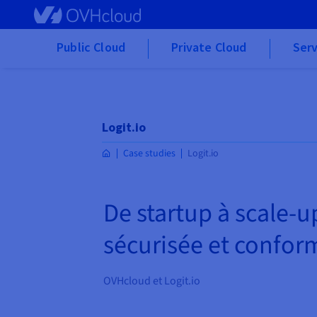
Skip to main content
Public Cloud
Private Cloud
Serv
Logit.io
Case studies
Logit.io
De startup à scale-u
sécurisée et confor
OVHcloud et Logit.io