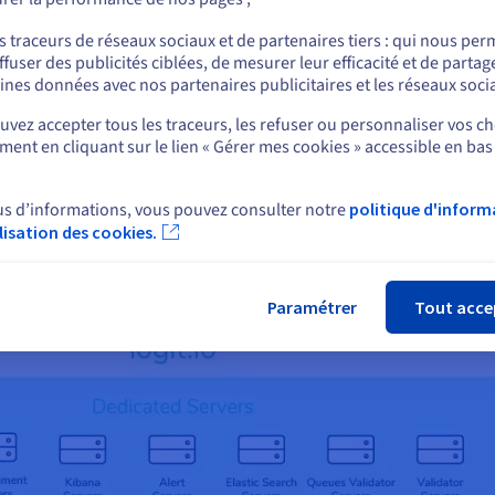
ou
de personnalisation.
s traceurs de réseaux sociaux et de partenaires tiers : qui nous per
ffuser des publicités ciblées, de mesurer leur efficacité et de partag
Rester sur le site actuel
ines données avec nos partenaires publicitaires et les réseaux soci
vez accepter tous les traceurs, les refuser ou personnaliser vos ch
ent en cliquant sur le lien « Gérer mes cookies » accessible en bas
Sélectionner un autre site web
 infrastructure bare metal sur mesure
us d’informations, vous pouvez consulter notre
politique d'inform
ilisation des cookies.
Fer
Paramétrer
Tout acce