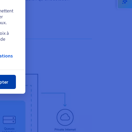
mettent
er
aux.
oix à
 de
ations
mer
pter