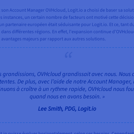
c son Account Manager OVHcloud, Logit.io a choisi de baser sa solu
es instances, un certain nombre de facteurs ont motivé cette décisi
c un partenaire européen était séduisante pour Logit.io. Et ce, tant 
ces dans différentes régions. En effet, l'expansion continue d'OVHcl
 avantages majeurs par rapport aux autres solutions.
s grandissions, OVHcloud grandissait avec nous. Nous av
tentes. De plus, avec l’aide de notre Account Manager,
uons à croître à un rythme rapide, OVHcloud nous fou
quand nous en avons besoin. »
Lee Smith, PDG, Logit.io
git.io puisse évoluer horizontalement, selon ses besoins. Cependant,