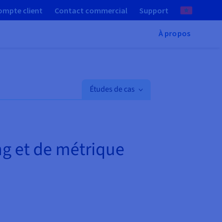
ompte client
Contact commercial
Support
À propos
Études de cas
ing et de métrique