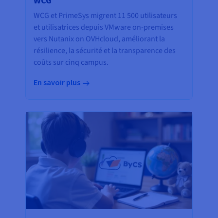
WCG
WCG et PrimeSys migrent 11 500 utilisateurs
et utilisatrices depuis VMware on-premises
vers Nutanix on OVHcloud, améliorant la
résilience, la sécurité et la transparence des
coûts sur cinq campus.
En savoir plus