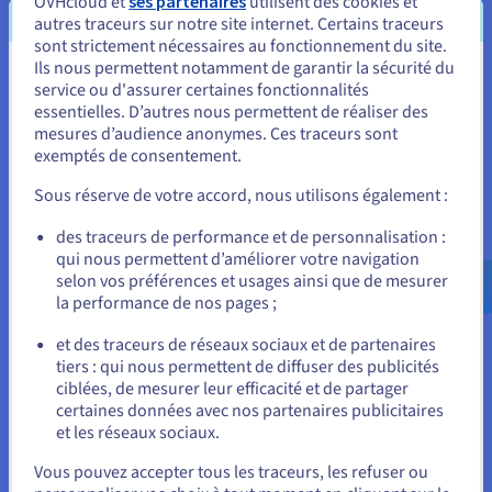
complet dédié au sein d’OVHcloud, explique M.
OVHcloud et
ses partenaires
utilisent des cookies et
autres traceurs sur notre site internet. Certains traceurs
Cooney. Certaines technologies, comme le vRack,
sont strictement nécessaires au fonctionnement du site.
sont tellement faciles d’utilisation que nous
Ils nous permettent notamment de garantir la sécurité du
les utilisons sur tous nos serveurs dédiés et
Vous semblez être localisé en États-
service ou d'assurer certaines fonctionnalités
réseaux publics, dans tous les environnements. »
essentielles. D’autres nous permettent de réaliser des
Unis.
mesures d’audience anonymes. Ces traceurs sont
La technologie
vRack
d’OVHcloud permet à
exemptés de consentement.
Pour commander, rendez-vous sur le site de votre pays (États-
SnapComms de relier ou d’isoler ses serveurs
Unis) et créez un compte.
Sous réserve de votre accord, nous utilisons également :
dédiés ainsi que ses solutions Private et Public
Cloud. Ceci permet d’offrir une infrastructure
Allez sur le site États-Unis
des traceurs de performance et de personnalisation :
sécurisée et évolutive, à l’échelle mondiale, qui
qui nous permettent d’améliorer votre navigation
us.ovhcloud.com/
Anglais
USD - $
selon vos préférences et usages ainsi que de mesurer
peut pourtant être gérée comme un réseau local
la performance de nos pages ;
privé.
ou
et des traceurs de réseaux sociaux et de partenaires
Lionel Legros, directeur de la branche Asie-
tiers : qui nous permettent de diffuser des publicités
Rester sur le site actuel
Pacifique d’OVHcloud, explique que via
ciblées, de mesurer leur efficacité et de partager
l’infrastructure mondiale d’OVHcloud, les clients
certaines données avec nos partenaires publicitaires
de SnapComms peuvent bénéficier de services de
et les réseaux sociaux.
Sélectionner un autre site web
messagerie haute performance hébergés
Vous pouvez accepter tous les traceurs, les refuser ou
localement. Ceux-ci respectent donc la