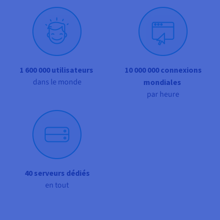
Documentation
Tarifs
Roadmap & Changelog
Disponibilités par régions
Roadmap & Changelog
Documentation
Roadmap & Changelog
1 600 000 utilisateurs
10 000 000 connexions
dans le monde
mondiales
par heure
40 serveurs dédiés
en tout