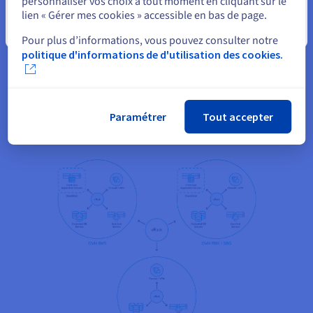
personnaliser vos choix à tout moment en cliquant sur le
réglementation locale concernant les données.
lien « Gérer mes cookies » accessible en bas de page.
Fermer
« Le nouveau datacenter OVHcloud à Sydney
Pour plus d’informations, vous pouvez consulter notre
politique d'informations de d'utilisation des cookies.
permet à SnapComms de poursuivre ses
ambitions mondiales et d’offrir maintenant à ses
clients « à domicile », en Nouvelle-Zélande et
en Australie, les mêmes performances et la même
Paramétrer
Tout accepter
fiabilité. »