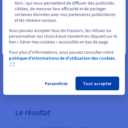
tiers : qui nous permettent de diffuser des publicités
Rester sur le site actuel
ciblées, de mesurer leur efficacité et de partager
certaines données avec nos partenaires publicitaires
et les réseaux sociaux.
Sélectionner un autre site web
Vous pouvez accepter tous les traceurs, les refuser ou
personnaliser vos choix à tout moment en cliquant sur le
lien « Gérer mes cookies » accessible en bas de page.
Fermer
Pour plus d’informations, vous pouvez consulter notre
politique d'informations de d'utilisation des cookies.
Pour les sauvegardes et les infrastructures cloud
supplémentaires devant être hébergées
séparément, AnyDesk utilise le service Hosted
Paramétrer
Tout accepter
Private Cloud d’OVHcloud.
Le résultat