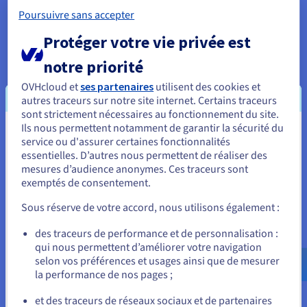
haute disponibilité et une architecture tolérante
Poursuivre sans accepter
aux pannes. Le vRack est compatible avec tous les
services OVHcloud et est inclus sans coût
Protéger votre vie privée est
supplémentaire.
notre priorité
OVHcloud et
ses partenaires
utilisent des cookies et
autres traceurs sur notre site internet. Certains traceurs
« Un réseau mondial est essentiel
sont strictement nécessaires au fonctionnement du site.
pour notre entreprise, et nous
Ils nous permettent notamment de garantir la sécurité du
Vous semblez être localisé en États-
service ou d'assurer certaines fonctionnalités
avons trouvé une solution très
essentielles. D’autres nous permettent de réaliser des
Unis.
rentable et stable avec le vRack
mesures d’audience anonymes. Ces traceurs sont
OVHcloud pour connecter les
exemptés de consentement.
Pour commander, rendez-vous sur le site de votre pays (États-
utilisateurs du monde entier. »
Unis) et créez un compte.
Sous réserve de votre accord, nous utilisons également :
Fabian Girsch, Responsable des
Allez sur le site États-Unis
des traceurs de performance et de personnalisation :
opérations backend, AnyDesk
qui nous permettent d’améliorer votre navigation
us.ovhcloud.com/
Anglais
USD - $
selon vos préférences et usages ainsi que de mesurer
la performance de nos pages ;
ou
et des traceurs de réseaux sociaux et de partenaires