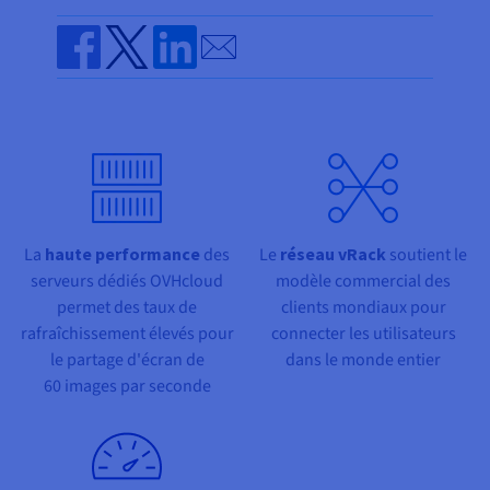
Documentation
Tarifs
Roadmap & Changelog
Send by email
Disponibilités par régions
Roadmap & Changelog
Documentation
Share on Facebook
Share on Twitter
Share on Linkedin
Roadmap & Changelog
La
haute performance
des
Le
réseau vRack
soutient le
serveurs dédiés OVHcloud
modèle commercial des
permet des taux de
clients mondiaux pour
rafraîchissement élevés pour
connecter les utilisateurs
le partage d'écran de
dans le monde entier
60 images par seconde