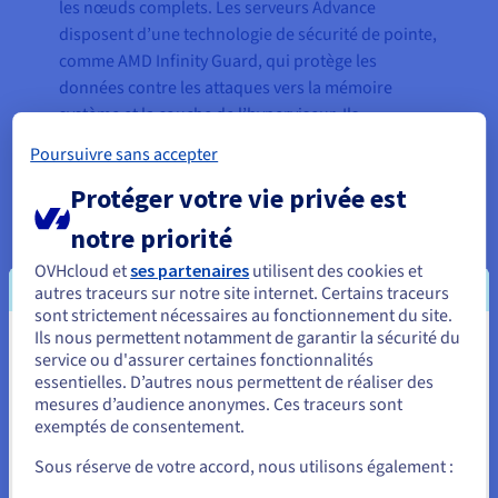
les nœuds complets. Les serveurs Advance
disposent d’une technologie de sécurité de pointe,
comme AMD Infinity Guard, qui protège les
données contre les attaques vers la mémoire
système et la couche de l’hyperviseur. Ils
contiennent également la protection Anti-DDoS
Poursuivre sans accepter
d’OVHcloud, qui limite les attaques par déni de
Protéger votre vie privée est
service distribuées jusqu'à 1,3 Tbit/s. Cela est
particulièrement utile pour les réseaux de
notre priorité
blockchain, car ils peuvent être sujets à des
OVHcloud et
ses partenaires
utilisent des cookies et
attaques par « inondation de transactions ». Les
autres traceurs sur notre site internet. Certains traceurs
serveurs Advance incluent également la
sont strictement nécessaires au fonctionnement du site.
technologie OVHcloud Link Aggregation pour une
Ils nous permettent notamment de garantir la sécurité du
Vous semblez être localisé en États-
meilleure disponibilité et disposent d’une option
service ou d'assurer certaines fonctionnalités
permettant d’augmenter la bande passante et
essentielles. D’autres nous permettent de réaliser des
Unis.
mesures d’audience anonymes. Ces traceurs sont
d’assurer les performances pendant les pics de
exemptés de consentement.
Pour commander, rendez-vous sur le site de votre pays (États-
trafic. Pour faciliter la décentralisation et la
Unis) et créez un compte.
distribution des nœuds, Stakely a hébergé ses
Sous réserve de votre accord, nous utilisons également :
serveurs dans les datacenters d’OVHcloud en