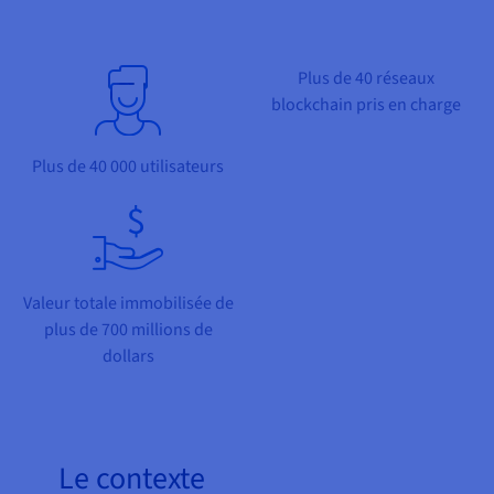
Documentation
Tarifs
Roadmap & Changelog
Disponibilités par régions
Roadmap & Changelog
Documentation
Plus de 40 réseaux
Roadmap & Changelog
blockchain pris en charge
Plus de 40 000 utilisateurs
Valeur totale immobilisée de
plus de 700 millions de
dollars
Le contexte