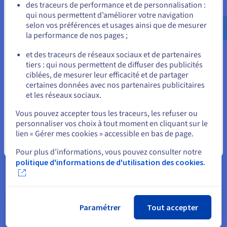
Allez sur le site États-Unis
des traceurs de performance et de personnalisation :
France, en Allemagne, en Pologne et au Canada.
qui nous permettent d’améliorer votre navigation
us.ovhcloud.com/
Anglais
USD - $
selon vos préférences et usages ainsi que de mesurer
En utilisant des instances Public Cloud, les nœuds
la performance de nos pages ;
de signature étaient hébergés sur plusieurs
ou
machines virtuelles. Les instances Public Cloud
et des traceurs de réseaux sociaux et de partenaires
conservent les mêmes fonctionnalités de
tiers : qui nous permettent de diffuser des publicités
Rester sur le site actuel
ciblées, de mesurer leur efficacité et de partager
disponibilité et d’anti-DDoS que les serveurs
certaines données avec nos partenaires publicitaires
dédiés, mais offrent une évolutivité et une
et les réseaux sociaux.
simplicité accrues, car les ressources peuvent être
Sélectionner un autre site web
personnalisées et augmentées d’un simple clic. Il
Vous pouvez accepter tous les traceurs, les refuser ou
personnaliser vos choix à tout moment en cliquant sur le
s’agissait donc de la solution idéale pour héberger
lien « Gérer mes cookies » accessible en bas de page.
les nœuds de signature, ces derniers contenant les
Fermer
clés privées des validateurs et effectuant les
Pour plus d’informations, vous pouvez consulter notre
signatures, qui sont ensuite diffusées sur le réseau
politique d'informations de d'utilisation des cookies.
via les nœuds complets. Chaque machine virtuelle
était hébergée dans les datacenters d’OVHcloud au
Royaume-Uni, en France et en Allemagne, et
Paramétrer
Tout accepter
connectée aux serveurs Advance grâce au réseau
privé vRack, qui isole les données d’Internet via