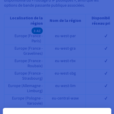
disponibilité du « routage d’IP publiques », ainsi que les
options de bande passante publique associées.
Localisation de la
Disponibilit
Nom de la région
région
réseau privé
3-AZ
Europe (France -
eu-west-par
✔
Paris)
Europe (France -
eu-west-gra
✔
Gravelines)
Europe (France -
eu-west-rbx
✔
Roubaix)
Europe (France -
eu-west-sbg
✔
Strasbourg)
Europe (Allemagne -
eu-west-lim
✔
Limburg)
Europe (Pologne -
eu-central-waw
✔
Varsovie)
Europe (Royaume-
eu-west-eri
✔