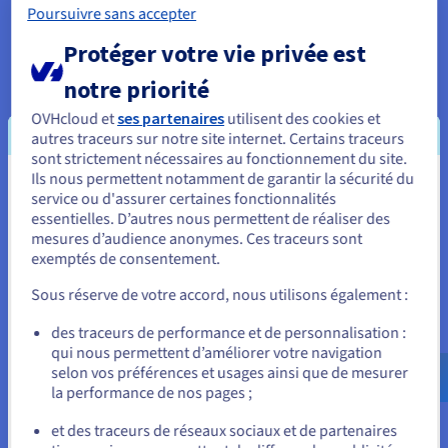
Uni - Erith)
Poursuivre sans accepter
eu-south-mil
✔
3-AZ
Protéger votre vie privée est
Europe (Italie -
Milan)
notre priorité
Amérique du Nord
ca-east-bhs
✔
OVHcloud et
ses partenaires
utilisent des cookies et
(Canada - Est -
autres traceurs sur notre site internet. Certains traceurs
Beauharnois)
sont strictement nécessaires au fonctionnement du site.
Amérique du Nord
ca-east-tor
✔
Ils nous permettent notamment de garantir la sécurité du
Vous semblez être localisé en États-
(Canada - Est -
service ou d'assurer certaines fonctionnalités
Toronto)
essentielles. D’autres nous permettent de réaliser des
Unis.
mesures d’audience anonymes. Ces traceurs sont
Amérique du Nord
us-east-vin
✔
exemptés de consentement.
Pour commander, rendez-vous sur le site de votre pays (États-
(États-Unis - Est - Vint
Unis) et créez un compte.
Hill)
Sous réserve de votre accord, nous utilisons également :
Amérique du Nord
us-west-hil
✔
Allez sur le site États-Unis
(US - Ouest -
des traceurs de performance et de personnalisation :
Hillsboro)
qui nous permettent d’améliorer votre navigation
us.ovhcloud.com/
network
Anglais
USD - $
selon vos préférences et usages ainsi que de mesurer
Asie-Pacifique
ap-southeast-sgp
✔
la performance de nos pages ;
(Singapour -
ou
Singapour)
et des traceurs de réseaux sociaux et de partenaires