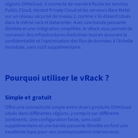
Documentation
régions OVHcloud. Il connecte de manière fluide les services
Tarifs
Roadmap & Changelog
Public Cloud, Hosted Private Cloud et les serveurs Bare Metal
Disponibilités par régions
Roadmap & Changelog
sur un réseau sécurisé de niveau 2, comme s’ils étaient situés
Documentation
dans le même rack et datacenter. Avec une bande passante
Roadmap & Changelog
illimitée et une intégration simplifiée, le vRack vous permet de
concevoir des infrastructures évolutives tout en assurant la
confidentialité et l’optimisation des flux de données à l’échelle
mondiale, sans coût supplémentaire.
Pourquoi utiliser le vRack ?
Simple et gratuit
Offre une connectivité simple entre divers produits OVHcloud
situés dans différentes régions, y compris sur différents
continents. Une configuration facile, sans coût
supplémentaire et une bande passante illimitée en font une
excellente base pour vos communications interservices.