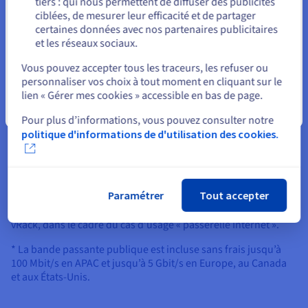
Asie-Pacifique
ap-southeast-syd
✔
tiers : qui nous permettent de diffuser des publicités
Rester sur le site actuel
(Australie - Sydney)
ciblées, de mesurer leur efficacité et de partager
certaines données avec nos partenaires publicitaires
Asie-Pacifique (Inde -
ap-south-mum
✔
et les réseaux sociaux.
Mumbai)
Sélectionner un autre site web
Vous pouvez accepter tous les traceurs, les refuser ou
Une région est une zone géographique regroupant un ou
personnaliser vos choix à tout moment en cliquant sur le
plusieurs datacenters. Plus d'informations sur l'organisation
lien « Gérer mes cookies » accessible en bas de page.
régionale d'OVHcloud sur
cette page
.
Fermer
Pour plus d’informations, vous pouvez consulter notre
(1) Bande passante privée
limitée par les capacités des
politique d'informations de d'utilisation des cookies.
produits interconnectés. Veuillez vous référer aux
caractéristiques de votre produit pour vérifier la compatibilité
vRack et les capacités de bande passante privée.
Paramétrer
Tout accepter
(2) Bande passante publique
associée uniquement au
routage d’un bloc d’adresses Additional IP dans le réseau
vRack, dans le cadre du cas d’usage « passerelle Internet ».
* La bande passante publique est incluse sans frais jusqu’à
100 Mbit/s en APAC et jusqu’à 5 Gbit/s en Europe, au Canada
et aux États-Unis.