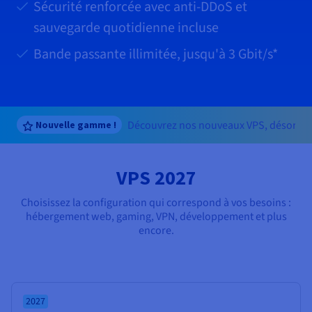
Documentation
Sécurité renforcée avec anti-DDoS et
Tarifs
Roadmap & Changelog
sauvegarde quotidienne incluse
Disponibilités par régions
Roadmap & Changelog
Documentation
Bande passante illimitée, jusqu'à
3 Gbit/s
*
Roadmap & Changelog
Découvrez nos nouveaux VPS, désormai
Nouvelle gamme !
VPS 2027
Choisissez la configuration qui correspond à vos besoins :
hébergement web, gaming, VPN, développement et plus
encore.
2027