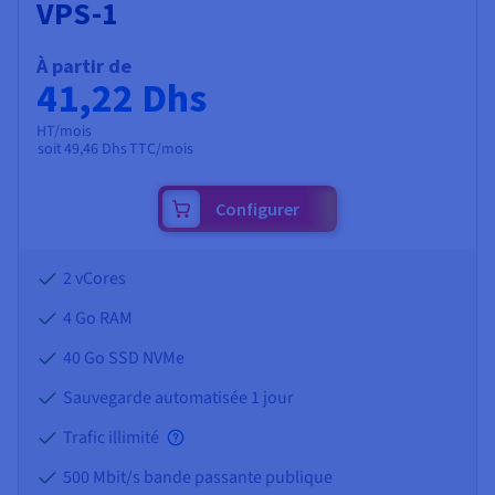
VPS-1
À partir de
41,22 Dhs
HT/mois
soit
49,46 Dhs
TTC/mois
Configurer
2 vCores
4 Go
RAM
40 Go SSD NVMe
Sauvegarde automatisée 1 jour
Trafic illimité
500 Mbit/s bande passante publique