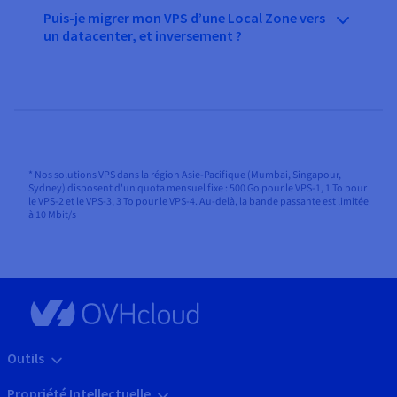
Puis-je migrer mon VPS d’une Local Zone vers
un datacenter, et inversement ?
* Nos solutions VPS dans la région Asie-Pacifique (Mumbai, Singapour,
Sydney) disposent d'un quota mensuel fixe : 500 Go pour le VPS-1, 1 To pour
le VPS-2 et le VPS-3, 3 To pour le VPS-4. Au-delà, la bande passante est limitée
à 10 Mbit/s
Outils
Propriété Intellectuelle