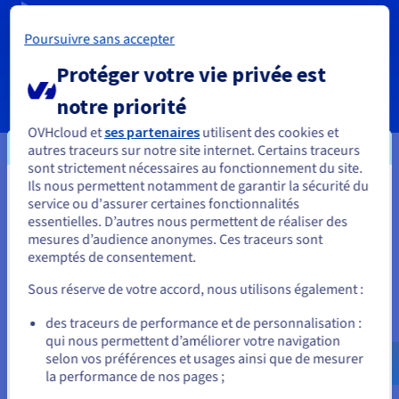
RÉSEAU & IP
Poursuivre sans accepter
Protéger votre vie privée est
SERVICES
notre priorité
OVHcloud et
ses partenaires
utilisent des cookies et
autres traceurs sur notre site internet. Certains traceurs
sont strictement nécessaires au fonctionnement du site.
Ils nous permettent notamment de garantir la sécurité du
Vos données, hébergées où vous
Vous semblez être localisé en États-
service ou d'assurer certaines fonctionnalités
essentielles. D’autres nous permettent de réaliser des
en avez besoin
Unis.
mesures d’audience anonymes. Ces traceurs sont
exemptés de consentement.
Pour commander, rendez-vous sur le site de votre pays (États-
Nos VPS sont disponibles dans de nombreuses localisations
Unis) et créez un compte.
stratégiques à travers le monde, afin de garantir une faible
Sous réserve de votre accord, nous utilisons également :
latence à vos projets.
Allez sur le site États-Unis
des traceurs de performance et de personnalisation :
qui nous permettent d’améliorer votre navigation
us.ovhcloud.com/
vps
Anglais
USD - $
selon vos préférences et usages ainsi que de mesurer
la performance de nos pages ;
ou