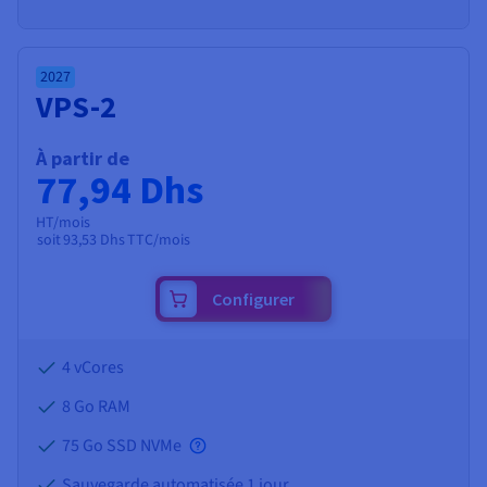
2027
VPS-2
À partir de
77,94 Dhs
HT/mois
soit
93,53 Dhs
TTC/mois
Configurer
4 vCores
8 Go
RAM
75 Go SSD NVMe
Sauvegarde automatisée 1 jour