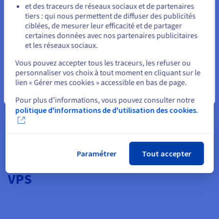
et des traceurs de réseaux sociaux et de partenaires
tiers : qui nous permettent de diffuser des publicités
Rester sur le site actuel
ciblées, de mesurer leur efficacité et de partager
certaines données avec nos partenaires publicitaires
et les réseaux sociaux.
Sélectionner un autre site web
Vous pouvez accepter tous les traceurs, les refuser ou
personnaliser vos choix à tout moment en cliquant sur le
Fonctionnalités non disponibles en Local Zone :
lien « Gérer mes cookies » accessible en bas de page.
Apps préinstallées, Windows,
Stockage supplémentaire
,
Fermer
Monitoring, IP additionnelles, Load Balancer, DB managées.
Pour plus d’informations, vous pouvez consulter notre
politique d'informations de d'utilisation des cookies.
Paramétrer
Tout accepter
Options compatibles avec nos
VPS