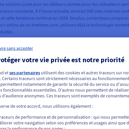
e solution juste pour les éditeurs comme pour les utilisateurs sen
oissance constante. À l’heure actuelle, environ 500 sites internet s
, et cette tendance continue en 2024. De plus, contentpass propose
e t-online.de ou thetimes.com, utilisent déjà la technologie cont
licités.
ice de protection de la vie privée pour une clientèle sensible à la 
vre sans accepter
ement géographiquement en Europe, mais aussi chez un prestataire
t indispensable pour garantir l’intégrité des données personnelles fac
otéger votre vie privée est notre priorité
 d’un fournisseur de cloud capable d’assurer la sécurité des donnée
 fournisseur de cloud européen
OVHcloud
.
ud et
ses partenaires
utilisent des cookies et autres traceurs sur not
. Certains traceurs sont strictement nécessaires au fonctionnement 
ous semblez être localisé en États-Unis.
s permettent notamment de garantir la sécurité du service ou d'assu
s fonctionnalités essentielles. D’autres nous permettent de réalise
r commander, rendez-vous sur le site de votre pays (États-Unis) et créez un
 d’audience anonymes. Ces traceurs sont exemptés de consenteme
mpte.
erve de votre accord, nous utilisons également :
Allez sur le site États-Unis
pable d’administrer un trafic plus important
traceurs de performance et de personnalisation : qui nous permett
us.ovhcloud.com/
Anglais
USD - $
liorer votre navigation selon vos préférences et usages ainsi que 
rvice cloud hyperévolutif américain. Cela a posé deux problèmes impo
rer la performance de nos pages ;