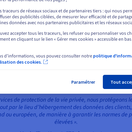
c ont augmenté constamment. Il n’était plus possible de réserver une
ou
s traceurs de réseaux sociaux et de partenaires tiers : qui nous per
ec un contrôle limité, l’entreprise a dû tâtonner à plusieurs reprises,
ffuser des publicités ciblées, de mesurer leur efficacité et de partag
Rester sur le site actuel
ines données avec nos partenaires publicitaires et les réseaux soci
upations des clients de contentpass concernant la protection des d
r le tracking, contentpass s’adresse principalement aux utilisateurs 
vez accepter tous les traceurs, les refuser ou personnaliser vos ch
ttait certes d’éviter le tracking, mais les données des clients de
ent en cliquant sur le lien « Gérer mes cookies » accessible en bas
Sélectionner un autre site web
l ne peut être exclu qu’elles soient copiées et consultées par les se
us d’informations, vous pouvez consulter notre
politique d'inform
ique. Pour cette raison, l’entreprise travaille exclusivement avec d
ilisation des cookies.
Fer
Paramétrer
Tout acce
rvices de protection de la vie privée, nous protégeons l
ut par le lieu d’hébergement des données des clients, 
d ou européen, de manière à garantir les normes de pro
élevées ».