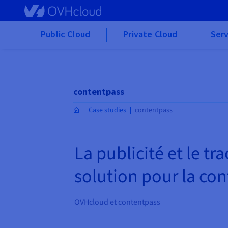
Skip to main content
Public Cloud
Private Cloud
Serv
contentpass
Case studies
contentpass
La publicité et le t
solution pour la co
OVHcloud et contentpass