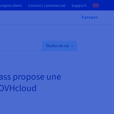
ompte client
Contact commercial
Support
À propos
Études de cas
tpass propose une
s OVHcloud