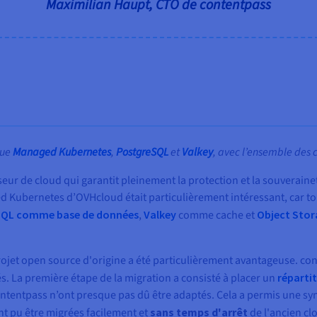
Maximilian Haupt, CTO de contentpass
que
Managed Kubernetes
,
PostgreSQL
et
Valkey
, avec l’ensemble des c
seur de cloud qui garantit pleinement la protection et la souverai
d Kubernetes d’OVHcloud était particulièrement intéressant, car tou
SQL comme base de données
,
Valkey
comme cache et
Object Stor
ojet open source d'origine a été particulièrement avantageuse. cont
és. La première étape de la migration a consisté à placer un
réparti
ntentpass n’ont presque pas dû être adaptés. Cela a permis une syn
t pu être migrées facilement et
sans temps d'arrêt
de l'ancien cl