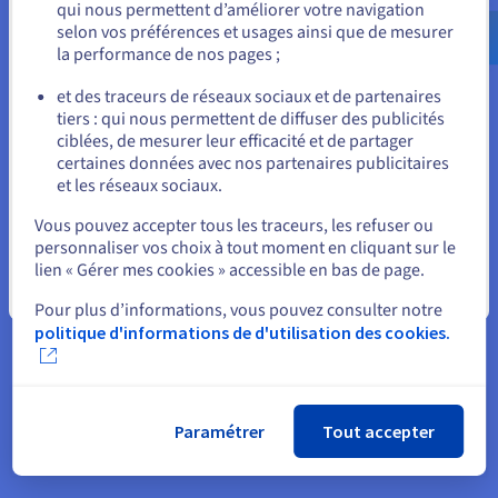
qui nous permettent d’améliorer votre navigation
us.ovhcloud.com/
Anglais
USD - $
selon vos préférences et usages ainsi que de mesurer
la performance de nos pages ;
ou
et des traceurs de réseaux sociaux et de partenaires
tiers : qui nous permettent de diffuser des publicités
Rester sur le site actuel
ciblées, de mesurer leur efficacité et de partager
certaines données avec nos partenaires publicitaires
et les réseaux sociaux.
Sélectionner un autre site web
Vous pouvez accepter tous les traceurs, les refuser ou
personnaliser vos choix à tout moment en cliquant sur le
lien « Gérer mes cookies » accessible en bas de page.
Fermer
Pour plus d’informations, vous pouvez consulter notre
politique d'informations de d'utilisation des cookies.
Paramétrer
Tout accepter