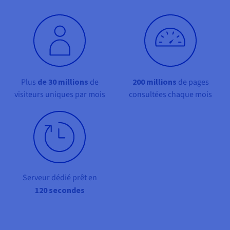
Documentation
Tarifs
Roadmap & Changelog
Disponibilités par régions
Roadmap & Changelog
Documentation
Roadmap & Changelog
Plus
de 30 millions
de
200 millions
de pages
visiteurs uniques par mois
consultées chaque mois
Serveur dédié prêt en
120 secondes