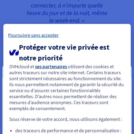
connecter, à n’importe quelle
heure du jour et de la nuit, même
le week-end. »
Poursuivre sans accepter
Stefano Molisso, responsable de
Protéger votre vie privée est
l’administration système -
Citynews
notre priorité
OVHcloud et
ses partenaires
utilisent des cookies et
autres traceurs sur notre site internet. Certains traceurs
sont strictement nécessaires au fonctionnement du site.
Ils nous permettent notamment de garantir la sécurité du
Le Smart Cloud d’OVHcloud : simple, multi-local,
Vous semblez être localisé en États-
service ou d'assurer certaines fonctionnalités
accessible, réversible et transparent.
essentielles. D’autres nous permettent de réaliser des
Unis.
mesures d’audience anonymes. Ces traceurs sont
exemptés de consentement.
Pour commander, rendez-vous sur le site de votre pays (États-
Unis) et créez un compte.
Sous réserve de votre accord, nous utilisons également :
Allez sur le site États-Unis
des traceurs de performance et de personnalisation :