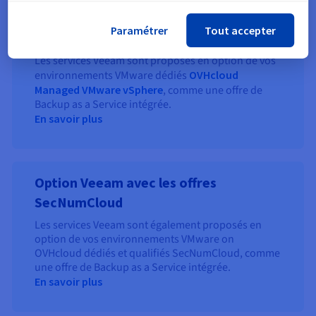
Option Veeam for Managed VMware
Paramétrer
Tout accepter
vSphere
Les services Veeam sont proposés en option de vos
environnements VMware dédiés
OVHcloud
Managed VMware vSphere
, comme une offre de
Backup as a Service intégrée.
En savoir plus
Option Veeam avec les offres
SecNumCloud
Les services Veeam sont également proposés en
option de vos environnements VMware on
OVHcloud dédiés et qualifiés SecNumCloud, comme
une offre de Backup as a Service intégrée.
En savoir plus