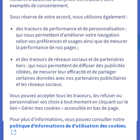
exemptés de consentement.
Pour commander, rendez-vous sur le site de votre pays (États-
Unis) et créez un compte.
Sous réserve de votre accord, nous utilisons également :
Veeam Enterprise Plus
Allez sur le site États-Unis
Les licences Veeam Enterprise Plus d'OVHcloud
des traceurs de performance et de personnalisation :
permettent d'utiliser « Veeam Backup & Replication
qui nous permettent d’améliorer votre navigation
us.ovhcloud.com/
Anglais
USD - $
» sur votre infrastructure, avec un niveau de
selon vos préférences et usages ainsi que de mesurer
protection avancé pour vos sauvegardes.
la performance de nos pages ;
ou
En savoir plus
et des traceurs de réseaux sociaux et de partenaires
tiers : qui nous permettent de diffuser des publicités
Rester sur le site actuel
ciblées, de mesurer leur efficacité et de partager
certaines données avec nos partenaires publicitaires
Object Storage - Veeam Ready
et les réseaux sociaux.
Sélectionner un autre site web
La solution de stockage Object Storage High
Vous pouvez accepter tous les traceurs, les refuser ou
Performance d'OVHcloud est certifiée Veeam Ready
personnaliser vos choix à tout moment en cliquant sur le
pour héberger vos sauvegardes avec des
lien « Gérer mes cookies » accessible en bas de page.
performances certifiées.
Fermer
En savoir plus
Pour plus d’informations, vous pouvez consulter notre
politique d'informations de d'utilisation des cookies.