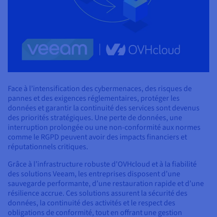
Documentation
Documentation
Tarifs
Roadmap & Changelog
Roadmap & Changelog
Observabilité
Disponibilités par régions
Documentation
Documentation
Roadmap & Changelog
Roadmap & Changelog
Roadmap & Changelog
Face à l’intensification des cybermenaces, des risques de
pannes et des exigences réglementaires, protéger les
données et garantir la continuité des services sont devenus
des priorités stratégiques. Une perte de données, une
interruption prolongée ou une non-conformité aux normes
comme le RGPD peuvent avoir des impacts financiers et
réputationnels critiques.
Grâce à l’infrastructure robuste d'OVHcloud et à la fiabilité
des solutions Veeam, les entreprises disposent d’une
sauvegarde performante, d’une restauration rapide et d’une
résilience accrue. Ces solutions assurent la sécurité des
données, la continuité des activités et le respect des
obligations de conformité, tout en offrant une gestion