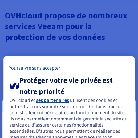
OVHcloud propose de nombreux
services Veeam pour la
protection de vos données
Backup Agent
Poursuivre sans accepter
Simplifiez définitivement vos sauvegardes grâce à la
solution de sauvegarde gérée par OVHcloud pour
Protéger votre vie privée est
les serveurs Bare Metal. Facile à utiliser, le premier
notre priorité
déploiement se fait en moins de 5 minutes. Nous
vous offrons une protection quotidienne
OVHcloud et
ses partenaires
utilisent des cookies et
automatique de vos données, des alertes proactives
autres traceurs sur notre site internet. Certains traceurs
et une surveillance centralisée, le tout à un prix
sont strictement nécessaires au fonctionnement du site.
imbattable.
Ils nous permettent notamment de garantir la sécurité du
En savoir plus
Vous semblez être localisé en États-
service ou d'assurer certaines fonctionnalités
essentielles. D’autres nous permettent de réaliser des
Unis.
Nouveau
mesures d’audience anonymes. Ces traceurs sont