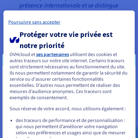
présence internationale et se distingue
particulièrement sur le marché de l'IaaS
par ses initiatives en matière de
Poursuivre sans accepter
souveraineté numérique et de durabilité.
Protéger votre vie privée est
OVHcloud occupe une position unique en
tant que fournisseur d’infrastructures
notre priorité
locales en Europe ».
OVHcloud et
ses partenaires
utilisent des cookies et
autres traceurs sur notre site internet. Certains traceurs
sont strictement nécessaires au fonctionnement du site.
Carla Arend, Associate Vice President,
Ils nous permettent notamment de garantir la sécurité du
Vous semblez être localisé en États-
Cloud Research, Europe, IDC.
service ou d'assurer certaines fonctionnalités
essentielles. D’autres nous permettent de réaliser des
Unis.
mesures d’audience anonymes. Ces traceurs sont
exemptés de consentement.
Pour commander, rendez-vous sur le site de votre pays (États-
Unis) et créez un compte.
Sous réserve de votre accord, nous utilisons également :
Allez sur le site États-Unis
des traceurs de performance et de personnalisation :
« Nous sommes ravis d’avoir été désignés
qui nous permettent d’améliorer votre navigation
us.ovhcloud.com/
Anglais
USD - $
comme acteur majeur dans l’étude de
selon vos préférences et usages ainsi que de mesurer