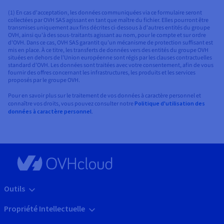
(1) En cas d'acceptation, les données communiquées via ce formulaire seront
collectées par OVH SAS agissant en tant que maître du fichier. Elles pourront être
transmises uniquement aux fins décrites ci-dessous à d'autres entités du groupe
OVH, ainsi qu'à des sous-traitants agissant au nom, pour le compte et sur ordre
d'OVH. Dans ce cas, OVH SAS garantit qu’un mécanisme de protection suffisant est
mis en place. À ce titre, les transferts de données vers des entités du groupe OVH
situées en dehors de l’Union européenne sont régis par les clauses contractuelles
standard d’OVH. Les données sont traitées avec votre consentement, afin de vous
fournir des offres concernant les infrastructures, les produits et les services
proposés par le groupe OVH.
Pour en savoir plus sur le traitement de vos données à caractère personnel et
connaître vos droits, vous pouvez consulter notre
Politique d'utilisation des
données à caractère personnel
.
Outils
Propriété Intellectuelle