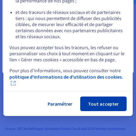
la performance de nos pages ;
l’IDC MarketScape: European Public Cloud
ou
IaaS 2024 Vendor Assessment. Ce rapport
et des traceurs de réseaux sociaux et de partenaires
est une autre preuve de notre expansion
tiers : qui nous permettent de diffuser des publicités
Rester sur le site actuel
internationale. Cela nous incite à
ciblées, de mesurer leur efficacité et de partager
certaines données avec nos partenaires publicitaires
redoubler d'efforts pour proposer nos
et les réseaux sociaux.
services Public Cloud à un nombre
Sélectionner un autre site web
croissant de clients, tout en répondant à
Vous pouvez accepter tous les traceurs, les refuser ou
personnaliser vos choix à tout moment en cliquant sur le
leurs besoins et en incarnant un modèle
lien « Gérer mes cookies » accessible en bas de page.
de confiance et de durabilité dans le
Fermer
domaine du cloud. »
Pour plus d’informations, vous pouvez consulter notre
politique d'informations de d'utilisation des cookies.
Michel Paulin, directeur général
d'OVHcloud.
Paramétrer
Tout accepter
Source : IDC MarketScape: European Public Cloud IaaS 2024 Vendor Assessment