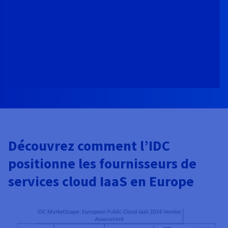
Documentation
Documentation
Tarifs
Roadmap & Changelog
Roadmap & Changelog
Observabilité
Disponibilités par régions
Documentation
Documentation
Roadmap & Changelog
Roadmap & Changelog
Roadmap & Changelog
Découvrez comment l’IDC
positionne les fournisseurs de
services cloud IaaS en Europe