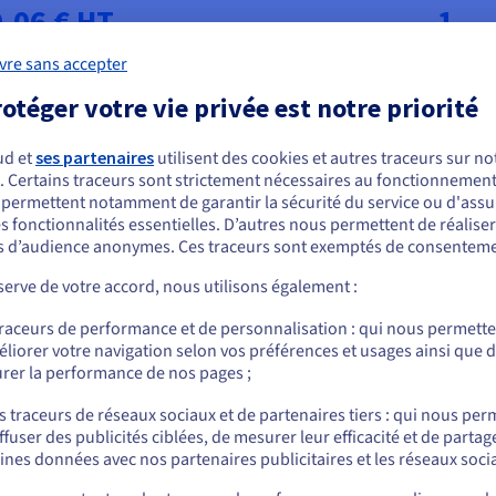
0.06 € HT
1
vre sans accepter
otéger votre vie privée est notre priorité
ud et
ses partenaires
utilisent des cookies et autres traceurs sur not
Packs de crédits SMS à la carte
. Certains traceurs sont strictement nécessaires au fonctionnement 
ous semblez être localisé en États-Unis.
s permettent notamment de garantir la sécurité du service ou d'assu
s fonctionnalités essentielles. D’autres nous permettent de réalise
r commander, rendez-vous sur le site de votre pays (États-Unis) et créez un
S HT
Equivalent crédits*
Tarif total 
 d’audience anonymes. Ces traceurs sont exemptés de consenteme
mpte.
erve de votre accord, nous utilisons également :
100
6 €
HT
soit
7,20 €
Allez sur le site États-Unis
traceurs de performance et de personnalisation : qui nous permett
us.ovhcloud.com/
Anglais
USD - $
liorer votre navigation selon vos préférences et usages ainsi que 
rer la performance de nos pages ;
500
29,50 €
HT
soit
35,4
ou
s traceurs de réseaux sociaux et de partenaires tiers : qui nous per
ffuser des publicités ciblées, de mesurer leur efficacité et de partag
Rester sur le site actuel
1 000
58 €
HT
soit
69,60 
ines données avec nos partenaires publicitaires et les réseaux soci