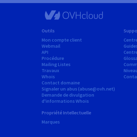
Outils
Suppo
Mon compte client
Centre
Webmail
Guide
API
Centr
Procédure
Glossa
Mailing Listes
Comm
Travaux
Nivea
Whois
Conta
Contact domaine
Signaler un abus (abuse@ovh.net)
Demande de divulgation
d'informations Whois
Propriété Intellectuelle
Marques