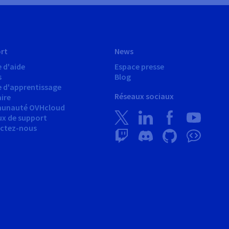
rt
News
 d'aide
Espace presse
s
Blog
e d'apprentissage
Réseaux sociaux
ire
unauté OVHcloud
ux de support
ctez-nous