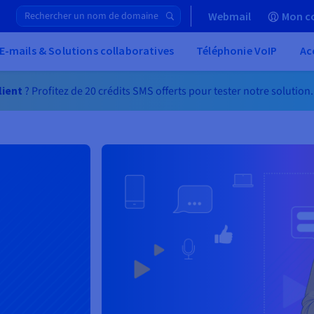
Webmail
Mon c
E-mails & Solutions collaboratives
Téléphonie VoIP
Ac
lient
? Profitez de 20 crédits SMS offerts pour tester notre solution