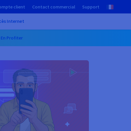
ompte client
Contact commercial
Support
cès Internet
.
En Profiter