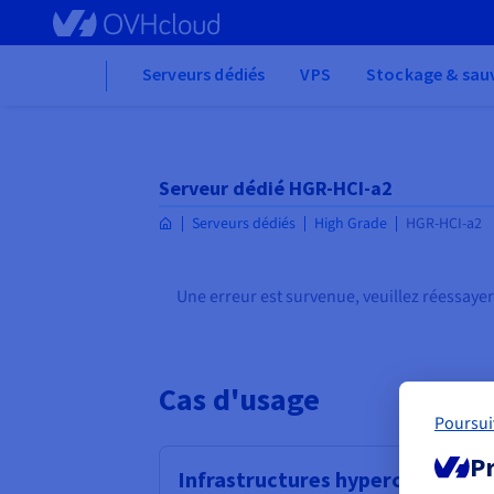
Skip
to
main
Home
Serveurs dédiés
VPS
Stockage & sau
content
Serveur dédié HGR-HCI-a2
Serveurs dédiés
High Grade
HGR-HCI-a2
Une erreur est survenue, veuillez réessayer
Cas d'usage
Poursui
Pr
Infrastructures hyperconvergé