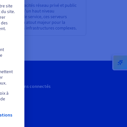
ce à des capacités réseau privé et public
re site
crues ainsi qu’un haut niveau
du site.
engagement de service, ces serveurs
rer
présentent un atout majeur pour la
r des
ucture de vos infrastructures complexes.
nt.
ent
de
mettent
er
aux.
Restons connectés
oix à
 de
ations
mer