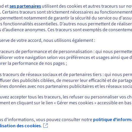
Déployez les ressources nécessaires au calcul
Grâ
ud et
ses partenaires
utilisent des cookies et autres traceurs sur not
intensif et au traitement massif de données.
ac
. Certains traceurs sont strictement nécessaires au fonctionnement 
ous semblez être localisé en États-Unis.
Avec nos serveurs High Grade robustes,
d’
s permettent notamment de garantir la sécurité du service ou d'assu
al.
performants et conçus pour cet usage,
re
s fonctionnalités essentielles. D’autres nous permettent de réalise
r commander, rendez-vous sur le site de votre pays (États-Unis) et créez un
n
bénéficiez du plus haut niveau d’exigence en
str
 d’audience anonymes. Ces traceurs sont exemptés de consenteme
mpte.
matière de puissance, de mémoire et de
erve de votre accord, nous utilisons également :
stockage.
Allez sur le site États-Unis
traceurs de performance et de personnalisation : qui nous permett
us.ovhcloud.com/
bare-metal
Anglais
USD - $
liorer votre navigation selon vos préférences et usages ainsi que 
rer la performance de nos pages ;
ou
s traceurs de réseaux sociaux et de partenaires tiers : qui nous per
ffuser des publicités ciblées, de mesurer leur efficacité et de partag
Rester sur le site actuel
ines données avec nos partenaires publicitaires et les réseaux soci
rt
News
vez accepter tous les traceurs, les refuser ou personnaliser vos ch
 d'aide
Espace presse
ent en cliquant sur le lien « Gérer mes cookies » accessible en bas
Sélectionner un autre site web
s
Blog
e d'apprentissage
Réseaux sociaux
ire
us d’informations, vous pouvez consulter notre
politique d'inform
unauté OVHcloud
ilisation des cookies.
Fer
ux de support