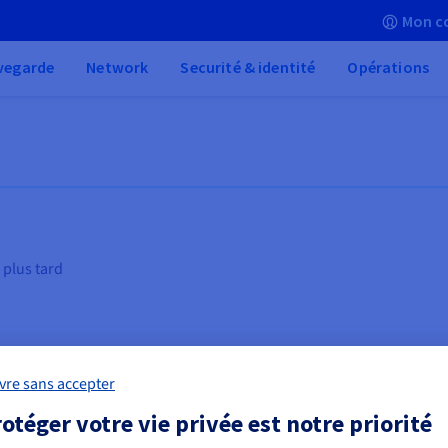
Mon c
vegarde
Network
Securité & identité
Opérations
 plus tard
vre sans accepter
otéger votre vie privée est notre priorité
es
Calcul haute performance (HPC)
Vi