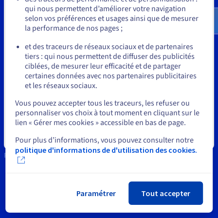
Documentation
Documentation
us.ovhcloud.com/
bare-metal
Anglais
USD -
qui nous permettent d’améliorer votre navigation
Tarifs
$
Roadmap & Changelog
Roadmap & Changelog
Observabilité
selon vos préférences et usages ainsi que de mesurer
Outils
Disponibilités par régions
Documentation
la performance de nos pages ;
Documentation
Roadmap & Changelog
ou
Propriété Intellectuelle
Roadmap & Changelog
et des traceurs de réseaux sociaux et de partenaires
Roadmap & Changelog
tiers : qui nous permettent de diffuser des publicités
Support
Rester sur le site actuel
ciblées, de mesurer leur efficacité et de partager
certaines données avec nos partenaires publicitaires
News
et les réseaux sociaux.
Sélectionner un autre site web
Réseaux sociaux
Vous pouvez accepter tous les traceurs, les refuser ou
personnaliser vos choix à tout moment en cliquant sur le
lien « Gérer mes cookies » accessible en bas de page.
Fermer
Pour plus d’informations, vous pouvez consulter notre
politique d'informations de d'utilisation des cookies.
Restons connectés
Paramétrer
Tout accepter