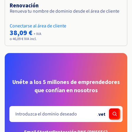
Renovación
Renueva tu nombre de dominio desde el área de cliente
Conectarse al área de cliente
38,09 €
+ IVA
o 46,09 € IVA incl.
Unéte a los 5 millones de emprendedores
que confían en nosotros
.
vet
Email Starter
Protección DNS (DNSSEC)