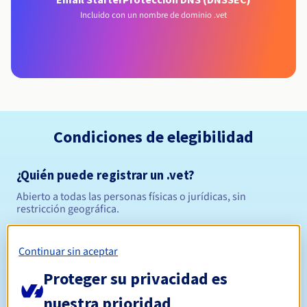
Incluido con un nombre de dominio .vet
Condiciones de elegibilidad
¿Quién puede registrar un .vet?
Abierto a todas las personas físicas o jurídicas, sin
restricción geográfica.
Reglas de gestión y notificaciones
Continuar sin aceptar
Entre 1 y 10 años
Período de registro
Proteger su privacidad es
nuestra prioridad