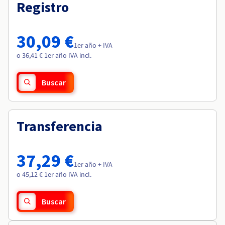
Documentación
Documentación
Registro
Roadmap & Changelog
Precios
Roadmap & Changelog
Roadmap & Changelog
Observabilidad
Disponibilidad por regiones
Documentación
30,09 €
Roadmap & Changelog
1er año + IVA
Roadmap y Changelog
o 36,41 € 1er año IVA incl.
Buscar
Transferencia
37,29 €
1er año + IVA
o 45,12 € 1er año IVA incl.
Buscar