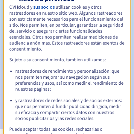
OVHcloud y
sus socios
utilizan cookies y otros
Entre 1 y 10 años
Período de renovación
rastreadores en nuestro sitio web. Algunos rastreadores
son estrictamente necesarios para el funcionamiento del
sitio. Nos permiten, en particular, garantizar la seguridad
del servicio o asegurar ciertas funcionalidades
30 días
Período de redención
esenciales. Otros nos permiten realizar mediciones de
audiencia anónimas. Estos rastreadores están exentos de
consentimiento.
Sujeto a su consentimiento, también utilizamos:
Notificaciones automáticas:
Emails de aviso:
60, 30, 15, 7 y 3 días antes de la fecha de
rastreadores de rendimiento y personalización: que
vencimiento
nos permiten mejorar su navegación según sus
preferencias y usos, así como medir el rendimiento de
Email el día del vencimiento
para notificar la suspensión
nuestras páginas;
del nombre de dominio
y rastreadores de redes sociales y de socios externos:
que nos permiten difundir publicidad dirigida, medir
Email tras el periodo de gracia de redención
para
notificar la eliminación del nombre de dominio
su eficacia y compartir ciertos datos con nuestros
socios publicitarios y las redes sociales.
Puede aceptar todas las cookies, rechazarlas o