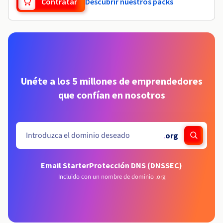
Contratar
Descubrir nuestros packs
Unéte a los 5 millones de emprendedores
que confían en nosotros
.
org
Email Starter
Protección DNS (DNSSEC)
Incluido con un nombre de dominio .org