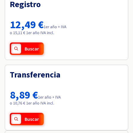
Documentación
Documentación
Registro
Roadmap & Changelog
Precios
Roadmap & Changelog
Roadmap & Changelog
Observabilidad
Disponibilidad por regiones
Documentación
12,49 €
Roadmap & Changelog
1er año + IVA
Roadmap y Changelog
o 15,11 € 1er año IVA incl.
Buscar
Transferencia
8,89 €
1er año + IVA
o 10,76 € 1er año IVA incl.
Buscar