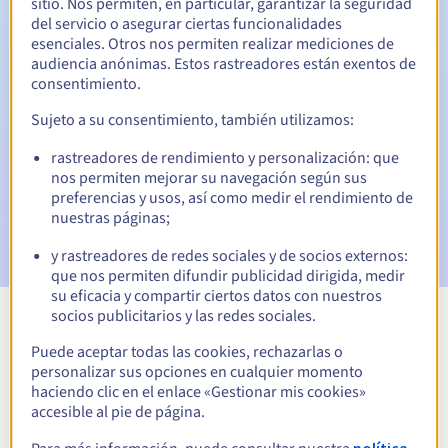
sitio. Nos permiten, en particular, garantizar la seguridad
del servicio o asegurar ciertas funcionalidades
esenciales. Otros nos permiten realizar mediciones de
Notificaciones automáticas:
audiencia anónimas. Estos rastreadores están exentos de
consentimiento.
Emails de aviso:
60, 30, 15, 7 y 3 días antes de la fecha de
vencimiento
Sujeto a su consentimiento, también utilizamos:
Email el día del vencimiento
para notificar la suspensión
rastreadores de rendimiento y personalización: que
del nombre de dominio
nos permiten mejorar su navegación según sus
preferencias y usos, así como medir el rendimiento de
Email tras el periodo de gracia de redención
para
nuestras páginas;
notificar la eliminación del nombre de dominio
y rastreadores de redes sociales y de socios externos:
que nos permiten difundir publicidad dirigida, medir
su eficacia y compartir ciertos datos con nuestros
socios publicitarios y las redes sociales.
Ver todas las extensiones
Puede aceptar todas las cookies, rechazarlas o
personalizar sus opciones en cualquier momento
haciendo clic en el enlace «Gestionar mis cookies»
Información sobre .org
accesible al pie de página.
política