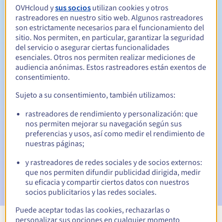
OVHcloud y
sus socios
utilizan cookies y otros
Entre 1 y 4 años
Período de renovación
rastreadores en nuestro sitio web. Algunos rastreadores
son estrictamente necesarios para el funcionamiento del
sitio. Nos permiten, en particular, garantizar la seguridad
del servicio o asegurar ciertas funcionalidades
5 días
Período de redención
esenciales. Otros nos permiten realizar mediciones de
audiencia anónimas. Estos rastreadores están exentos de
consentimiento.
Notificaciones automáticas:
Sujeto a su consentimiento, también utilizamos:
Emails de aviso:
60, 30, 15, 7 y 3 días antes de la fecha de
rastreadores de rendimiento y personalización: que
vencimiento
nos permiten mejorar su navegación según sus
preferencias y usos, así como medir el rendimiento de
Email el día del vencimiento
para notificar la suspensión
nuestras páginas;
del nombre de dominio
y rastreadores de redes sociales y de socios externos:
Email tras el periodo de gracia de redención
para
que nos permiten difundir publicidad dirigida, medir
notificar la eliminación del nombre de dominio
su eficacia y compartir ciertos datos con nuestros
socios publicitarios y las redes sociales.
Puede aceptar todas las cookies, rechazarlas o
personalizar sus opciones en cualquier momento