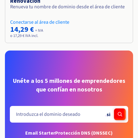
Renovación
Renueva tu nombre de dominio desde el área de cliente
Conectarse al área de cliente
14,29 €
+ IVA
o 17,29 € IVA incl.
Unéte a los 5 millones de emprendedores
que confían en nosotros
.
si
Email Starter
Protección DNS (DNSSEC)