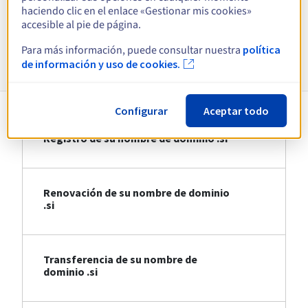
haciendo clic en el enlace «Gestionar mis cookies»
Ver todas las extensiones
accesible al pie de página.
Para más información, puede consultar nuestra
política
Información sobre .si
de información y uso de cookies.
Configurar
Aceptar todo
Registro de su nombre de dominio .si
Renovación de su nombre de dominio
.si
Transferencia de su nombre de
dominio .si