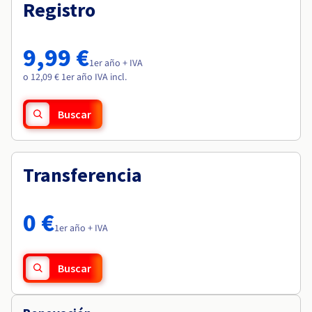
Documentación
Documentación
Registro
Roadmap & Changelog
Precios
Roadmap & Changelog
Roadmap & Changelog
Observabilidad
Disponibilidad por regiones
Documentación
9,99 €
Roadmap & Changelog
1er año + IVA
Roadmap y Changelog
o 12,09 € 1er año IVA incl.
Buscar
Transferencia
0 €
1er año + IVA
Buscar