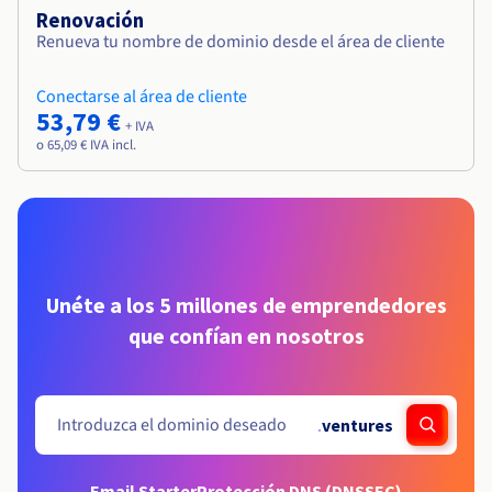
Renovación
Renueva tu nombre de dominio desde el área de cliente
Conectarse al área de cliente
53,79 €
+ IVA
o 65,09 € IVA incl.
Unéte a los 5 millones de emprendedores
que confían en nosotros
.
ventures
Email Starter
Protección DNS (DNSSEC)