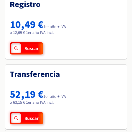
Documentación
Documentación
Registro
Roadmap & Changelog
Precios
Roadmap & Changelog
Roadmap & Changelog
Observabilidad
Disponibilidad por regiones
Documentación
10,49 €
Roadmap & Changelog
1er año + IVA
Roadmap y Changelog
o 12,69 € 1er año IVA incl.
Buscar
Transferencia
52,19 €
1er año + IVA
o 63,15 € 1er año IVA incl.
Buscar