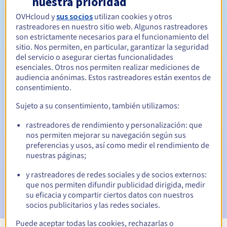
nuestra prioridad
OVHcloud y
sus socios
utilizan cookies y otros
Entre 1 y 10 años
Período de renovación
rastreadores en nuestro sitio web. Algunos rastreadores
son estrictamente necesarios para el funcionamiento del
sitio. Nos permiten, en particular, garantizar la seguridad
del servicio o asegurar ciertas funcionalidades
30 días
Período de redención
esenciales. Otros nos permiten realizar mediciones de
audiencia anónimas. Estos rastreadores están exentos de
consentimiento.
Notificaciones automáticas:
Sujeto a su consentimiento, también utilizamos:
Emails de aviso:
60, 30, 15, 7 y 3 días antes de la fecha de
rastreadores de rendimiento y personalización: que
vencimiento
nos permiten mejorar su navegación según sus
preferencias y usos, así como medir el rendimiento de
Email el día del vencimiento
para notificar la suspensión
nuestras páginas;
del nombre de dominio
y rastreadores de redes sociales y de socios externos:
Email tras el periodo de gracia de redención
para
que nos permiten difundir publicidad dirigida, medir
notificar la eliminación del nombre de dominio
su eficacia y compartir ciertos datos con nuestros
socios publicitarios y las redes sociales.
Puede aceptar todas las cookies, rechazarlas o