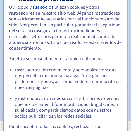
Entre 1 y 10 años
Período de renovación
OVHcloud y
sus socios
utilizan cookies y otros
rastreadores en nuestro sitio web. Algunos rastreadores
son estrictamente necesarios para el funcionamiento del
sitio. Nos permiten, en particular, garantizar la seguridad
Período de redención
del servicio o asegurar ciertas funcionalidades
esenciales. Otros nos permiten realizar mediciones de
audiencia anónimas. Estos rastreadores están exentos de
consentimiento.
Notificaciones automáticas:
Sujeto a su consentimiento, también utilizamos:
Emails de aviso:
60, 30, 15, 7 y 3 días antes de la fecha de
vencimiento
rastreadores de rendimiento y personalización: que
nos permiten mejorar su navegación según sus
preferencias y usos, así como medir el rendimiento de
Email el día del vencimiento
para notificar la suspensión
del nombre de dominio
nuestras páginas;
y rastreadores de redes sociales y de socios externos:
Email tras el periodo de gracia de redención
para
que nos permiten difundir publicidad dirigida, medir
notificar la eliminación del nombre de dominio
su eficacia y compartir ciertos datos con nuestros
socios publicitarios y las redes sociales.
Puede aceptar todas las cookies, rechazarlas o