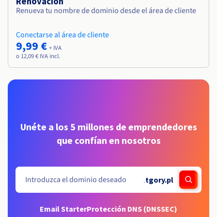
Renovación
Renueva tu nombre de dominio desde el área de cliente
Conectarse al área de cliente
9,99 €
+ IVA
o 12,09 € IVA incl.
Unéte a los 5 millones de emprendedores
que confían en nosotros
.
tgory.pl
Email Starter
Protección DNS (DNSSEC)