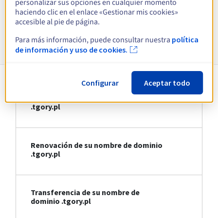
personalizar sus opciones en cualquier momento
Ver todas las extensiones
haciendo clic en el enlace «Gestionar mis cookies»
accesible al pie de página.
Información sobre .tgory.pl
Para más información, puede consultar nuestra
política
de información y uso de cookies.
Configurar
Aceptar todo
Registro de su nombre de dominio
.tgory.pl
Renovación de su nombre de dominio
.tgory.pl
Transferencia de su nombre de
dominio .tgory.pl