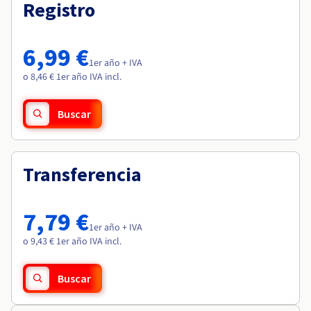
Documentación
Documentación
Registro
Roadmap & Changelog
Precios
Roadmap & Changelog
Roadmap & Changelog
Observabilidad
Disponibilidad por regiones
Documentación
6,99 €
Roadmap & Changelog
1er año + IVA
Roadmap y Changelog
o 8,46 € 1er año IVA incl.
Buscar
Transferencia
7,79 €
1er año + IVA
o 9,43 € 1er año IVA incl.
Buscar