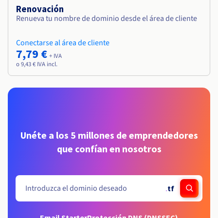
Renovación
Renueva tu nombre de dominio desde el área de cliente
Conectarse al área de cliente
7,79 €
+ IVA
o 9,43 € IVA incl.
Unéte a los 5 millones de emprendedores
que confían en nosotros
.
tf
Email Starter
Protección DNS (DNSSEC)