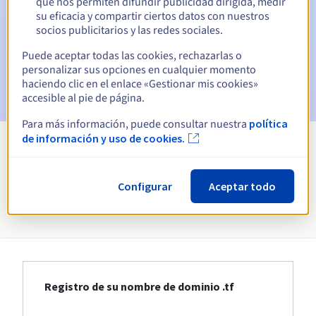
que nos permiten difundir publicidad dirigida, medir
su eficacia y compartir ciertos datos con nuestros
Email el día del vencimiento
para notificar la suspensión
socios publicitarios y las redes sociales.
del nombre de dominio
Puede aceptar todas las cookies, rechazarlas o
Email tras el periodo de gracia de redención
para
personalizar sus opciones en cualquier momento
notificar la eliminación del nombre de dominio
haciendo clic en el enlace «Gestionar mis cookies»
accesible al pie de página.
Para más información, puede consultar nuestra
política
de información y uso de cookies.
Ver todas las extensiones
Configurar
Aceptar todo
Información sobre .tf
Registro de su nombre de dominio .tf