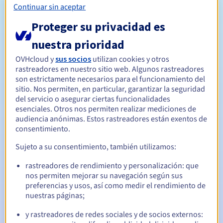
Consultar la lista de términos sujetos a estudio
Continuar sin aceptar
exhaustivo por la AFNIC.
Proteger su privacidad es
Reglas de asignación de dominios
nuestra prioridad
Reglas de gestión y notificaciones
OVHcloud y
sus socios
utilizan cookies y otros
rastreadores en nuestro sitio web. Algunos rastreadores
Entre 1 y 10 años
Período de registro
son estrictamente necesarios para el funcionamiento del
sitio. Nos permiten, en particular, garantizar la seguridad
del servicio o asegurar ciertas funcionalidades
esenciales. Otros nos permiten realizar mediciones de
Entre 1 y 10 años
Período de renovación
audiencia anónimas. Estos rastreadores están exentos de
consentimiento.
Sujeto a su consentimiento, también utilizamos:
30 días
Período de redención
rastreadores de rendimiento y personalización: que
nos permiten mejorar su navegación según sus
preferencias y usos, así como medir el rendimiento de
Notificaciones automáticas:
nuestras páginas;
Emails de aviso:
60, 30, 15, 7 y 3 días antes de la fecha de
y rastreadores de redes sociales y de socios externos:
vencimiento