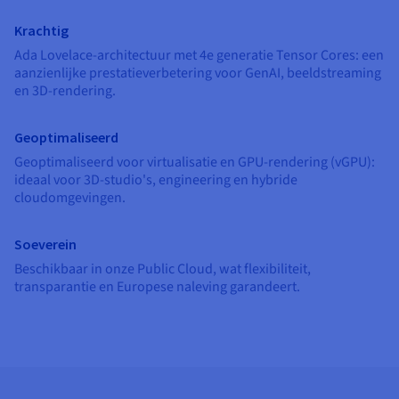
Documentatie
Documentatie
Documentatie
Tarieven
Roadmap & Changelog
Roadmap & Changelog
Roadmap & Changelog
Monitoring
Krachtig
Beschikbaarheid per regio
Ada Lovelace-architectuur met 4e generatie Tensor Cores: een
Documentatie
aanzienlijke prestatieverbetering voor GenAI, beeldstreaming
Roadmap & Changelog
Roadmap & Changelog
en 3D-rendering.
Geoptimaliseerd
Geoptimaliseerd voor virtualisatie en GPU-rendering (vGPU):
ideaal voor 3D-studio's, engineering en hybride
cloudomgevingen.
Soeverein
Beschikbaar in onze Public Cloud, wat flexibiliteit,
transparantie en Europese naleving garandeert.