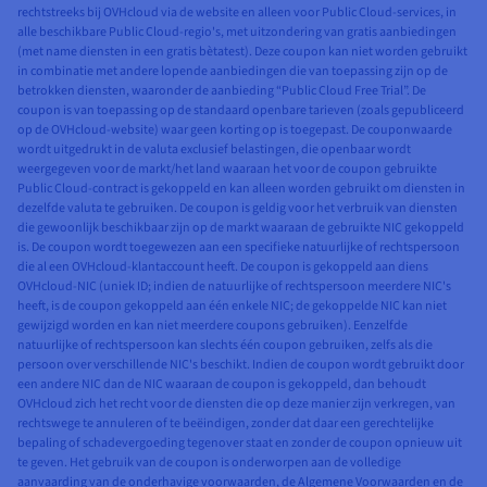
rechtstreeks bij OVHcloud via de website en alleen voor Public Cloud-services, in
alle beschikbare Public Cloud-regio's, met uitzondering van gratis aanbiedingen
(met name diensten in een gratis bètatest). Deze coupon kan niet worden gebruikt
in combinatie met andere lopende aanbiedingen die van toepassing zijn op de
betrokken diensten, waaronder de aanbieding “Public Cloud Free Trial”. De
coupon is van toepassing op de standaard openbare tarieven (zoals gepubliceerd
op de OVHcloud-website) waar geen korting op is toegepast. De couponwaarde
wordt uitgedrukt in de valuta exclusief belastingen, die openbaar wordt
weergegeven voor de markt/het land waaraan het voor de coupon gebruikte
Public Cloud-contract is gekoppeld en kan alleen worden gebruikt om diensten in
dezelfde valuta te gebruiken. De coupon is geldig voor het verbruik van diensten
die gewoonlijk beschikbaar zijn op de markt waaraan de gebruikte NIC gekoppeld
is. De coupon wordt toegewezen aan een specifieke natuurlijke of rechtspersoon
die al een OVHcloud-klantaccount heeft. De coupon is gekoppeld aan diens
OVHcloud-NIC (uniek ID; indien de natuurlijke of rechtspersoon meerdere NIC's
heeft, is de coupon gekoppeld aan één enkele NIC; de gekoppelde NIC kan niet
gewijzigd worden en kan niet meerdere coupons gebruiken). Eenzelfde
natuurlijke of rechtspersoon kan slechts één coupon gebruiken, zelfs als die
persoon over verschillende NIC's beschikt. Indien de coupon wordt gebruikt door
een andere NIC dan de NIC waaraan de coupon is gekoppeld, dan behoudt
OVHcloud zich het recht voor de diensten die op deze manier zijn verkregen, van
rechtswege te annuleren of te beëindigen, zonder dat daar een gerechtelijke
bepaling of schadevergoeding tegenover staat en zonder de coupon opnieuw uit
te geven. Het gebruik van de coupon is onderworpen aan de volledige
aanvaarding van de onderhavige voorwaarden, de Algemene Voorwaarden en de