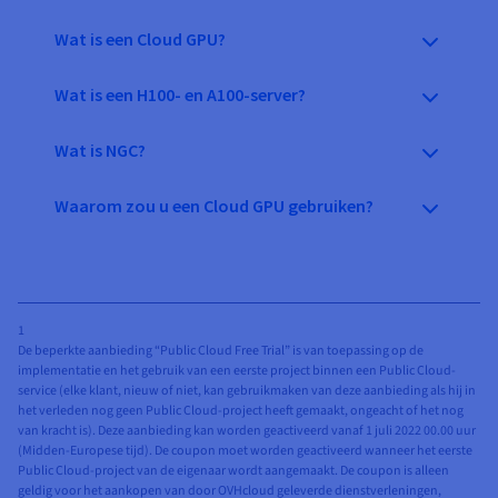
Wat is een Cloud GPU?
Wat is een H100- en A100-server?
Wat is NGC?
Waarom zou u een Cloud GPU gebruiken?
1
De beperkte aanbieding “Public Cloud Free Trial” is van toepassing op de
implementatie en het gebruik van een eerste project binnen een Public Cloud-
service (elke klant, nieuw of niet, kan gebruikmaken van deze aanbieding als hij in
het verleden nog geen Public Cloud-project heeft gemaakt, ongeacht of het nog
van kracht is). Deze aanbieding kan worden geactiveerd vanaf 1 juli 2022 00.00 uur
(Midden-Europese tijd). De coupon moet worden geactiveerd wanneer het eerste
Public Cloud-project van de eigenaar wordt aangemaakt. De coupon is alleen
geldig voor het aankopen van door OVHcloud geleverde dienstverleningen,