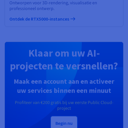
Ontworpen voor 3D-rendering, visualisatie en
professioneel ontwerp.
Ontdek de RTX5000-instances
Klaar om uw AI-
projecten te versnellen?
Maak een account aan en activeer
uw services binnen een minuut
Profiteer van
€200
gratis bij uw eerste Public Cloud-
project
Begin nu