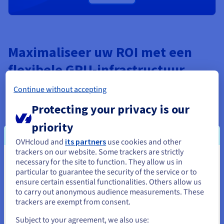
Maximaliseer uw ROI met een
flexibele GPU-infrastructuur
Continue without accepting
Prijstransparantie
Protecting your privacy is our
Profiteer van een uitstekende prijs-prestatieverhouding voor
het genereren van afbeeldingen, video's of AI-modellen. Er
priority
staan geen verrassingen op de factuur.
OVHcloud and
its partners
use cookies and other
trackers on our website. Some trackers are strictly
AI- en grafische veelzijdigheid
necessary for the site to function. They allow us in
Je lijkt je in Verenigde Staten te
particular to guarantee the security of the service or to
Gebruik één enkele GPU voor uw generatieve AI-, 3D-
bevinden.
ensure certain essential functionalities. Others allow us
rendering- en AI-inferentie workloads. U profiteert zo van
to carry out anonymous audience measurements. These
unieke flexibiliteit voor uw productie-pijplijnen.
Als je wilt bestellen vanuit [land], moet je de juiste website
trackers are exempt from consent.
doorbladeren en een account aanmaken.
Soevereiniteit en conformiteit
Subject to your agreement, we also use: