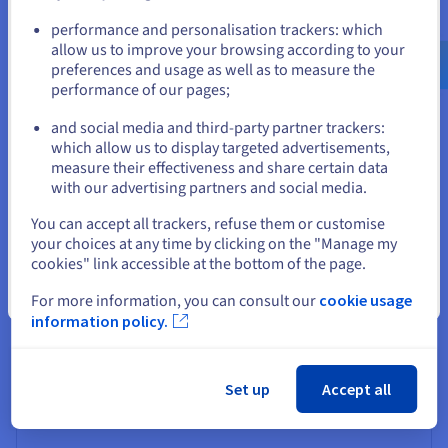
Go to Verenigde Staten website
Uw gegevens worden gehost op een gecertificeerde Europese
performance and personalisation trackers: which
cloud, wat veiligheid, transparantie en naleving van
us.ovhcloud.com/
Engels
USD - $
allow us to improve your browsing according to your
regelgeving (AVG, ISO, HDS) garandeert.
preferences and usage as well as to measure the
performance of our pages;
or
Energie-efficiency
and social media and third-party partner trackers:
Verlaag uw operationele kosten met een zuinige Ada
Blijf op de huidige website
which allow us to display targeted advertisements,
Lovelace-architectuur, zonder in te boeten op prestaties.
measure their effectiveness and share certain data
with our advertising partners and social media.
Selecteer een andere website
You can accept all trackers, refuse them or customise
your choices at any time by clicking on the "Manage my
Hoe kies ik mijn GPU voor
cookies" link accessible at the bottom of the page.
inferentie?
Sluiten
For more information, you can consult our
cookie usage
information policy.
Lichte inferentie
Set up
Accept all
L4: voordelig en energiezuinig.