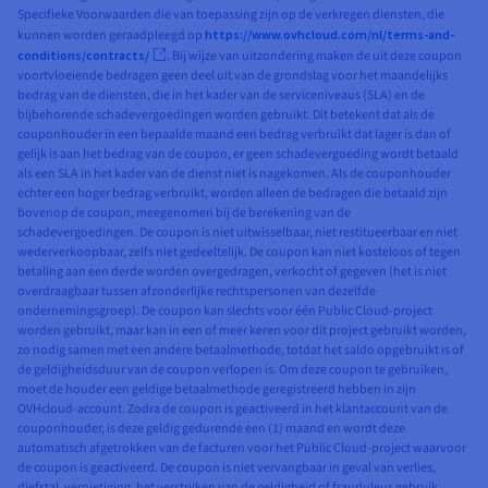
Specifieke Voorwaarden die van toepassing zijn op de verkregen diensten, die
kunnen worden geraadpleegd op
https://www.ovhcloud.com/nl/terms-and-
conditions/contracts/
. Bij wijze van uitzondering maken de uit deze coupon
voortvloeiende bedragen geen deel uit van de grondslag voor het maandelijks
bedrag van de diensten, die in het kader van de serviceniveaus (SLA) en de
bijbehorende schadevergoedingen worden gebruikt. Dit betekent dat als de
couponhouder in een bepaalde maand een bedrag verbruikt dat lager is dan of
gelijk is aan het bedrag van de coupon, er geen schadevergoeding wordt betaald
als een SLA in het kader van de dienst niet is nagekomen. Als de couponhouder
echter een hoger bedrag verbruikt, worden alleen de bedragen die betaald zijn
bovenop de coupon, meegenomen bij de berekening van de
schadevergoedingen. De coupon is niet uitwisselbaar, niet restitueerbaar en niet
wederverkoopbaar, zelfs niet gedeeltelijk. De coupon kan niet kosteloos of tegen
betaling aan een derde worden overgedragen, verkocht of gegeven (het is niet
overdraagbaar tussen afzonderlijke rechtspersonen van dezelfde
ondernemingsgroep). De coupon kan slechts voor één Public Cloud-project
worden gebruikt, maar kan in een of meer keren voor dit project gebruikt worden,
zo nodig samen met een andere betaalmethode, totdat het saldo opgebruikt is of
de geldigheidsduur van de coupon verlopen is. Om deze coupon te gebruiken,
moet de houder een geldige betaalmethode geregistreerd hebben in zijn
OVHcloud-account. Zodra de coupon is geactiveerd in het klantaccount van de
couponhouder, is deze geldig gedurende een (1) maand en wordt deze
automatisch afgetrokken van de facturen voor het Public Cloud-project waarvoor
de coupon is geactiveerd. De coupon is niet vervangbaar in geval van verlies,
diefstal, vernietiging, het verstrijken van de geldigheid of frauduleus gebruik.