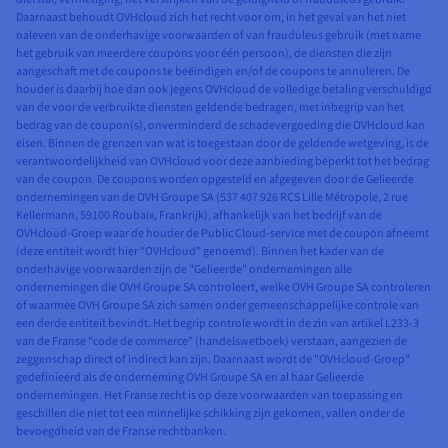
Daarnaast behoudt OVHcloud zich het recht voor om, in het geval van het niet
naleven van de onderhavige voorwaarden of van frauduleus gebruik (met name
het gebruik van meerdere coupons voor één persoon), de diensten die zijn
aangeschaft met de coupons te beëindigen en/of de coupons te annuleren. De
houder is daarbij hoe dan ook jegens OVHcloud de volledige betaling verschuldigd
van de voor de verbruikte diensten geldende bedragen, met inbegrip van het
bedrag van de coupon(s), onverminderd de schadevergoeding die OVHcloud kan
eisen. Binnen de grenzen van wat is toegestaan door de geldende wetgeving, is de
verantwoordelijkheid van OVHcloud voor deze aanbieding beperkt tot het bedrag
van de coupon. De coupons worden opgesteld en afgegeven door de Gelieerde
ondernemingen van de OVH Groupe SA (537 407 926 RCS Lille Métropole, 2 rue
Kellermann, 59100 Roubaix, Frankrijk), afhankelijk van het bedrijf van de
OVHcloud-Groep waar de houder de Public Cloud-service met de coupon afneemt
(deze entiteit wordt hier “OVHcloud” genoemd). Binnen het kader van de
onderhavige voorwaarden zijn de "Gelieerde" ondernemingen alle
ondernemingen die OVH Groupe SA controleert, welke OVH Groupe SA controleren
of waarmee OVH Groupe SA zich samen onder gemeenschappelijke controle van
een derde entiteit bevindt. Het begrip controle wordt in de zin van artikel L233-3
van de Franse “code de commerce” (handelswetboek) verstaan, aangezien de
zeggenschap direct of indirect kan zijn. Daarnaast wordt de "OVHcloud-Groep"
gedefinieerd als de onderneming OVH Groupe SA en al haar Gelieerde
ondernemingen. Het Franse recht is op deze voorwaarden van toepassing en
geschillen die niet tot een minnelijke schikking zijn gekomen, vallen onder de
bevoegdheid van de Franse rechtbanken.