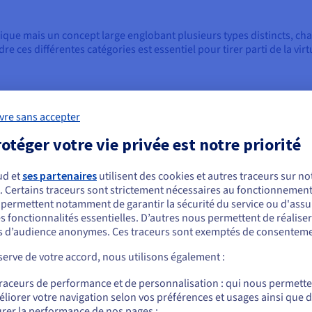
nique mais un concept large englobant plusieurs types distincts, c
ces différentes catégories est essentiel pour tirer parti de la vir
 virtualisation la plus courante et la plus largement adoptée. Cela i
vre sans accepter
ls isolés, chacun capable de faire fonctionner son propre système d'
otéger votre vie privée est notre priorité
rs virtuels de partager les ressources matérielles sous-jacentes d
erveurs, réduit le nombre de serveurs physiques nécessaires et rat
ud et
ses partenaires
utilisent des cookies et autres traceurs sur not
. Certains traceurs sont strictement nécessaires au fonctionnement 
ous semblez être localisé en États-Unis.
s permettent notamment de garantir la sécurité du service ou d'assu
el de mise en réseau physique (comme les commutateurs, les routeur
s fonctionnalités essentielles. D’autres nous permettent de réalise
r commander, rendez-vous sur le site de votre pays (États-Unis) et créez un
e contrôle du réseau du plan de données, permettant aux services et 
 d’audience anonymes. Ces traceurs sont exemptés de consenteme
mpte.
n directe du matériel physique.
erve de votre accord, nous utilisons également :
é et simplification de la gestion du réseau, facilitant le déploiemen
Allez sur le site États-Unis
traceurs de performance et de personnalisation : qui nous permett
us.ovhcloud.com/
Anglais
USD - $
liorer votre navigation selon vos préférences et usages ainsi que 
rer la performance de nos pages ;