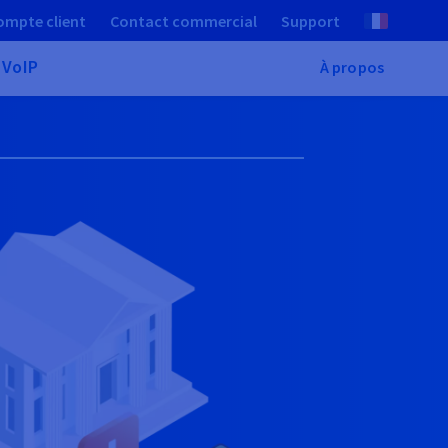
ompte client
Contact commercial
Support
 VoIP
À propos