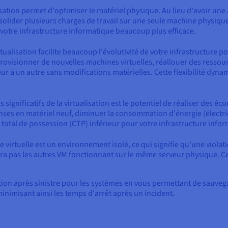
sation permet d'optimiser le matériel physique. Au lieu d'avoir une
olider plusieurs charges de travail sur une seule machine physique.
d votre infrastructure informatique beaucoup plus efficace.
irtualisation facilite beaucoup l'évolutivité de votre infrastructur
ovisionner de nouvelles machines virtuelles, réallouer des ressourc
veur à un autre sans modifications matérielles. Cette flexibilité d
s significatifs de la virtualisation est le potentiel de réaliser des é
ses en matériel neuf, diminuer la consommation d'énergie (électrici
total de possession (CTP) inférieur pour votre infrastructure info
virtuelle est un environnement isolé, ce qui signifie qu'une violat
ra pas les autres VM fonctionnant sur le même serveur physique. Ce n
ération après sinistre pour les systèmes en vous permettant de sauve
inimisant ainsi les temps d'arrêt après un incident.