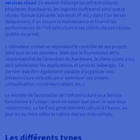
Documentation
Documentation
services cloud
. Ce dernier héberge les infrastructures
Tarifs
Roadmap & Changelog
Roadmap & Changelog
Observabilité
physiques (hardware), les logiciels (software) ainsi que le
Disponibilités par régions
réseau (bande passante, adresses IP, etc.) dans l’un de ses
Documentation
Documentation
datacenters. Il en assure la maintenance et fournit les
Roadmap & Changelog
performances de l’infrastructure à ses clients via son réseau
Roadmap & Changelog
Roadmap & Changelog
(public ou privé).
L’utilisateur conserve cependant le contrôle de ses projets
ainsi que de ses données. Bien que le fournisseur ait la
responsabilité de l’entretien du hardware, le client quant à lui,
doit administrer les applications et services hébergés. Ce
dernier doit être également capable d’organiser son
infrastructure virtuelle pour optimiser ses projets
(virtualisation, conteneurisation, etc.).
Le modèle de facturation de l’Infrastructure as a Service
fonctionne à l’usage : vous ne payez que pour ce que vous
consommez. Le tarif est généralement calculé à l’heure, au
jour ou au mois selon la nature des services utilisés.
Les différents types