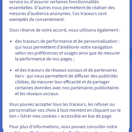
Vous semblez être localisé en États-
service ou d'assurer certaines fonctionnalités
autre domaine d'application essentiel du IaaS. Les
essentielles. D’autres nous permettent de réaliser des
entreprises peuvent déployer leurs sites web et leurs
Unis.
mesures d’audience anonymes. Ces traceurs sont
applications sur des serveurs virtuels fournis par des
exemptés de consentement.
fournisseurs IaaS, assurant une disponibilité et une
Pour commander, rendez-vous sur le site de votre pays (États-
performance optimales. Les solutions IaaS offrent également
Unis) et créez un compte.
Sous réserve de votre accord, nous utilisons également :
des options d’évolutivité automatique, permettant aux
entreprises d'adapter leurs ressources en fonction du trafic et
Allez sur le site États-Unis
des traceurs de performance et de personnalisation :
des besoins des utilisateurs.
qui nous permettent d’améliorer votre navigation
us.ovhcloud.com/
learn
Anglais
USD - $
selon vos préférences et usages ainsi que de mesurer
Analyse de données et big data
la performance de nos pages ;
ou
L'IaaS est largement utilisé dans le domaine de l'analyse de
et des traceurs de réseaux sociaux et de partenaires
données et du big data. Les entreprises peuvent en effet
tiers : qui nous permettent de diffuser des publicités
traiter de grandes quantités de données en utilisant des
Rester sur le site actuel
ciblées, de mesurer leur efficacité et de partager
ressources de calcul et de stockage flexibles. Les solutions
certaines données avec nos partenaires publicitaires
IaaS permettent en outre de réaliser des analyses complexes
et les réseaux sociaux.
et de générer des insights précieux sans avoir à investir dans
Sélectionner un autre site web
des infrastructures coûteuses. De plus, elles offrent une
Vous pouvez accepter tous les traceurs, les refuser ou
évolutivité qui permet de traiter des volumes de données
personnaliser vos choix à tout moment en cliquant sur le
croissants de manière efficace.
lien « Gérer mes cookies » accessible en bas de page.
Sauvegarde et récupération de données
Fermer
Pour plus d’informations, vous pouvez consulter notre