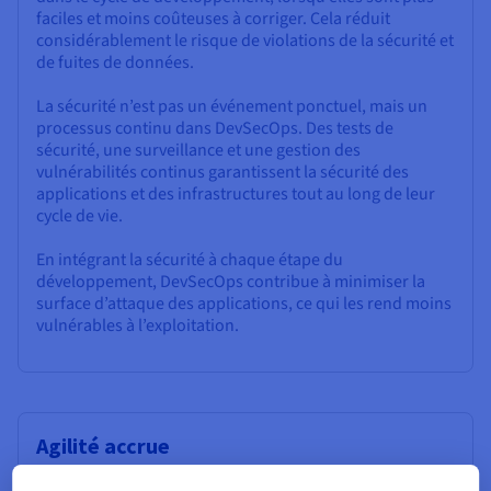
faciles et moins coûteuses à corriger. Cela réduit
considérablement le risque de violations de la sécurité et
de fuites de données.
La sécurité n’est pas un événement ponctuel, mais un
processus continu dans DevSecOps. Des tests de
sécurité, une surveillance et une gestion des
vulnérabilités continus garantissent la sécurité des
applications et des infrastructures tout au long de leur
cycle de vie.
En intégrant la sécurité à chaque étape du
développement, DevSecOps contribue à minimiser la
surface d’attaque des applications, ce qui les rend moins
vulnérables à l’exploitation.
Agilité accrue
DevSecOps élimine les goulots d’étranglement qui