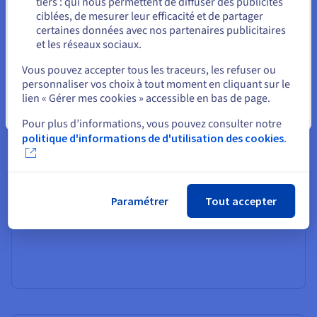
tiers : qui nous permettent de diffuser des publicités
Rester sur le site actuel
améliorées
ciblées, de mesurer leur efficacité et de partager
certaines données avec nos partenaires publicitaires
DevSecOps favorise une culture de collaboration et de
et les réseaux sociaux.
partage des responsabilités en matière de sécurité, en
Sélectionner un autre site web
éliminant les cloisonnements entre les équipes chargées
Vous pouvez accepter tous les traceurs, les refuser ou
du développement, de la sécurité et des opérations.
personnaliser vos choix à tout moment en cliquant sur le
lien « Gérer mes cookies » accessible en bas de page.
Cela permet une meilleure communication, une
Fermer
résolution plus rapide des problèmes et une approche
Pour plus d’informations, vous pouvez consulter notre
plus cohérente du développement logiciel. DevSecOps
politique d'informations de d'utilisation des cookies.
favorise la transparence tout au long du processus de
développement. Les métriques et les informations de
sécurité sont facilement accessibles à toutes les parties
prenantes, ce qui permet une meilleure prise de décision
Paramétrer
Tout accepter
et une amélioration continue.