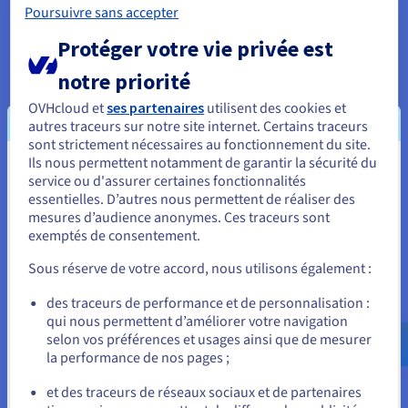
ralentissaient traditionnellement la livraison des
Poursuivre sans accepter
logiciels en raison des vérifications de sécurité tardives.
Protéger votre vie privée est
Les tests de sécurité automatisés et l'intégration dans les
pipelines CI/CD permettent des sorties plus rapides et
notre priorité
plus fréquentes sans compromettre la sécurité.
OVHcloud et
ses partenaires
utilisent des cookies et
En cas d’incident de sécurité, les équipes DevSecOps
autres traceurs sur notre site internet. Certains traceurs
sont prêtes à intervenir rapidement et efficacement. Les
sont strictement nécessaires au fonctionnement du site.
plans de réponse aux incidents, combinés à une
Ils nous permettent notamment de garantir la sécurité du
Vous semblez être localisé en États-
surveillance et à une consignation continues, permettent
service ou d'assurer certaines fonctionnalités
un confinement et une remédiation rapides, minimisant
essentielles. D’autres nous permettent de réaliser des
Unis.
les temps d'arrêt et les dommages.
mesures d’audience anonymes. Ces traceurs sont
exemptés de consentement.
Pour commander, rendez-vous sur le site de votre pays (États-
Unis) et créez un compte.
Sous réserve de votre accord, nous utilisons également :
Allez sur le site États-Unis
des traceurs de performance et de personnalisation :
qui nous permettent d’améliorer votre navigation
us.ovhcloud.com/
learn
Anglais
USD - $
selon vos préférences et usages ainsi que de mesurer
la performance de nos pages ;
ou
et des traceurs de réseaux sociaux et de partenaires
Collaboration et communication