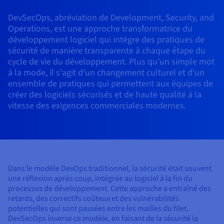
AI Endpoints - Catalogue des modèles
Roadmap & Changelog
Roadmap & Changelog
Tarifs
Choisissez un téléphone IP
Stabilisez votre réseau
Développeurs
Tarifs
HYCU for OVHcloud
DevSecOps, abréviation de Development, Security, and
Guides et documentation
Managed HSM
Disponibilités par régions
MCP Server
Base de données managées
Cloud Store
OVHCloud Connect
Reseller
CDN Infrastructure
Bases de données additionnelles
Quantum
DISTRIBUER MON TRAFIC
Operations, est une approche transformatrice du
AI Endpoints - Bases API
Roadmap & Changelog
Equipez vous d'un Casque Pro
Revendeurs
Documentation
Guides et documentation
développement logiciel qui intègre des pratiques de
SAP HANA ON OVHCLOUD
Documentation
Load Balancer
Dedicated HSM
Roadmap & Changelog
Conformité et certifications
Containers & Orchestration
Cloud Native
CDN infrastructure
BGP Services
Option Certificats SSL
sécurité de manière transparente à chaque étape du
Sécurité
USAGES
AI Endpoints - Batch API
Roadmap & Changelog
Dialoguez par SMS avec Time2Chat
Tarifs
Tous les usages
SAP HANA on Bare Metal
Roadmap & Changelog
cycle de vie du développement. Plus qu'un simple mot
Disponibilités par régions
Infrastructure Anti-DDoS
Résilience et AZ
AI & HPC
BGP Services
Option CDN
à la mode, il s'agit d'un changement culturel et d'un
PROTECTION & SÉCURITÉ
Opérations
IAM / KMS
Tarifs
Documentation
SAP HANA on Private Cloud
ensemble de pratiques qui permettent aux équipes de
GPUS
Documentation
Documentation
Disponibilités par régions
Roadmap & Changelog
créer des logiciels sécurisés et de haute qualité à la
Grid computing
Infrastructure Anti-DDoS
OPCP Packager
Visibilité Pro
PROTECTION & SÉCURITÉ
Nvidia H200
Développeurs
Logs & Metrics
Roadmap & Changelog
vitesse des exigences commerciales modernes.
Roadmap & Changelog
Documentation
Tarifs
Roadmap & Changelog
Disponibilités par régions
Tarifs
Infrastructure Anti-DDoS
Virtualisation et conteneurisation
Protection Game DDoS
CLOUD READY
USAGES
Nvidia H100
Documentation
Documentation
Tarifs
Roadmap & Changelog
Roadmap & Changelog
Roadmap & Changelog
Cloud ready
Protection Game DDoS
Site web et application métier
DNSSEC
Comment créer un site web ?
Régions
Nvidia L40S
Documentation
Self-Service Portal, API & IaC
DNSSEC
Tous les usages
SSL Gateway
Héberger votre site WordPress
Dans le modèle DevOps traditionnel, la sécurité était souvent
Roadmap & Changelog
Nvidia L4
une réflexion après coup, intégrée au logiciel à la fin du
processus de développement. Cette approche a entraîné des
IAM & Tenant Management
SSL Gateway
Créer mon site en 1 click
retards, des correctifs coûteux et des vulnérabilités
Toutes les GPUs →
Tarifs
Documentation
potentielles qui sont passées entre les mailles du filet.
OS & licences
Roadmap & Changelog
Gouvernance & Quotas
Créer ma boutique en ligne
DevSecOps inverse ce modèle, en faisant de la sécurité la