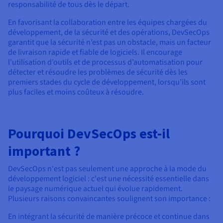
Documentation
Documentation
responsabilité de tous dès le départ.
Tarifs
Roadmap & Changelog
Roadmap & Changelog
Observabilité
Disponibilités par régions
En favorisant la collaboration entre les équipes chargées du
Documentation
développement, de la sécurité et des opérations, DevSecOps
Documentation
Roadmap & Changelog
garantit que la sécurité n’est pas un obstacle, mais un facteur
Roadmap & Changelog
Roadmap & Changelog
de livraison rapide et fiable de logiciels. Il encourage
l’utilisation d’outils et de processus d’automatisation pour
détecter et résoudre les problèmes de sécurité dès les
premiers stades du cycle de développement, lorsqu’ils sont
plus faciles et moins coûteux à résoudre.
Pourquoi DevSecOps est-il
important ?
DevSecOps n'est pas seulement une approche à la mode du
développement logiciel : c'est une nécessité essentielle dans
le paysage numérique actuel qui évolue rapidement.
Plusieurs raisons convaincantes soulignent son importance :
En intégrant la sécurité de manière précoce et continue dans