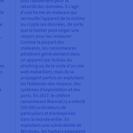
 de
plus rapidement pour la
sécurité des données. Il s’agit
le
d’une forme de malware qui
verrouille l’appareil de la victime
se
ou crypte ses données, de sorte
que le hacker peut exiger une
,
rançon pour les restaurer
.
Comme la plupart des
malwares, les ransomwares
pénètrent généralement dans
un appareil par le biais du
les
phishing ou de la visite d’un site
es
web malveillant, mais ils se
propagent parfois en exploitant
les faiblesses des réseaux, des
a
systèmes d’exploitation et des
e
ports. En 2017, le célèbre
ransomware WannaCry a infecté
200 000 ordinateurs de
particuliers et d’entreprises
dans le monde entier. En
exploitant une vulnérabilité de
Windows, les hackers exigeaient