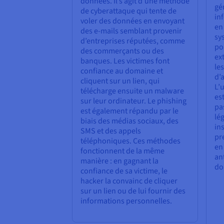
données. Il s’agit d’une méthode
gé
de cyberattaque qui tente de
in
voler des données en envoyant
en
des e-mails semblant provenir
sy
d’entreprises réputées, comme
po
des commerçants ou des
ex
banques. Les victimes font
le
confiance au domaine et
d’
cliquent sur un lien, qui
L’
télécharge ensuite un malware
est
sur leur ordinateur. Le phishing
pa
est également répandu par le
lé
biais des médias sociaux, des
in
SMS et des appels
pr
téléphoniques. Ces méthodes
en 
fonctionnent de la même
an
manière : en gagnant la
do
confiance de sa victime, le
hacker la convainc de cliquer
sur un lien ou de lui fournir des
informations personnelles.