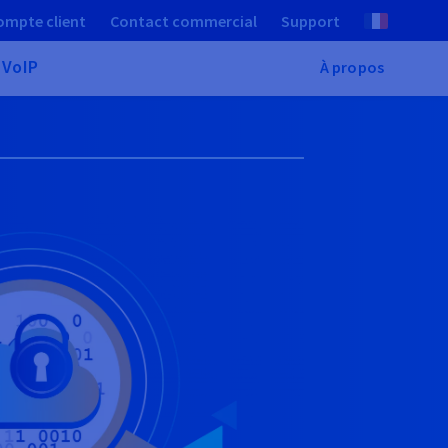
ompte client
Contact commercial
Support
 VoIP
À propos