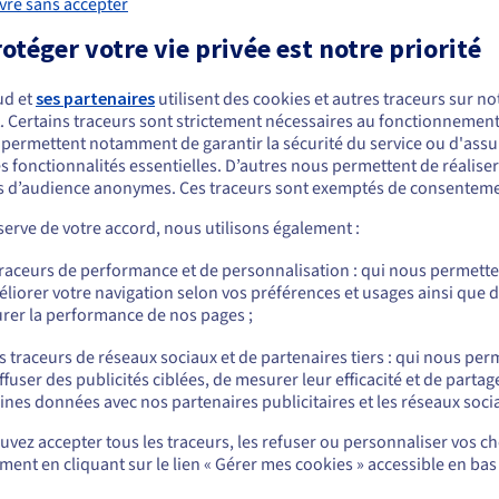
vre sans accepter
ncent des malwares pour
personnes au mobile criminel
traire des données. Au
Étant donné que ces individu
otéger votre vie privée est notre priorité
ment où les entreprises et les
sont intégrés et connaissent l
veloppeurs découvrent eux-
vulnérabilités, il leur est
mes de quelle faiblesse il
beaucoup plus facile de voler
ud et
ses partenaires
utilisent des cookies et autres traceurs sur not
git, il est déjà trop tard, car le
des données et de nuire à
. Certains traceurs sont strictement nécessaires au fonctionnement 
ous semblez être localisé en États-Unis.
lware a déjà fait son œuvre.
l’entreprise.
s permettent notamment de garantir la sécurité du service ou d'assu
 2014,
s fonctionnalités essentielles. D’autres nous permettent de réalise
r commander, rendez-vous sur le site de votre pays (États-Unis) et créez un
ny Pictures Entertainment a
 d’audience anonymes. Ces traceurs sont exemptés de consenteme
mpte.
é frappé par une attaque zero-
erve de votre accord, nous utilisons également :
y. Les hackers ont découvert
Allez sur le site États-Unis
e faiblesse au sein du réseau
traceurs de performance et de personnalisation : qui nous permett
us.ovhcloud.com/
learn
Anglais
USD - $
 Sony et ont utilisé un
liorer votre navigation selon vos préférences et usages ainsi que 
lware pour divulguer des
rer la performance de nos pages ;
nnées sensibles, notamment
ou
s e-mails, des business plans
s traceurs de réseaux sociaux et de partenaires tiers : qui nous per
des copies de films inédits.
ffuser des publicités ciblées, de mesurer leur efficacité et de partag
Rester sur le site actuel
ines données avec nos partenaires publicitaires et les réseaux soci
vez accepter tous les traceurs, les refuser ou personnaliser vos ch
ent en cliquant sur le lien « Gérer mes cookies » accessible en bas
Sélectionner un autre site web