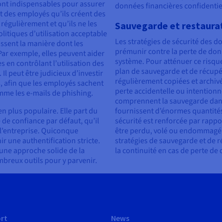
ont indispensables pour assurer
données financières confidentie
t des employés qu’ils créent des
régulièrement et qu’ils ne les
Sauvegarde et restaura
litiques d’utilisation acceptable
Les stratégies de sécurité des 
issent la manière dont les
prémunir contre la perte de don
 Par exemple, elles peuvent aider
système. Pour atténuer ce risque
s en contrôlant l’utilisation des
plan de sauvegarde et de récupé
l peut être judicieux d’investir
régulièrement copiées et archivé
, afin que les employés sachent
perte accidentelle ou intention
mme les e-mails de phishing.
comprennent la sauvegarde dans l
n plus populaire. Elle part du
fournissent d’énormes quantités
 de confiance par défaut, qu’il
sécurité est renforcée par rappo
 l’entreprise. Quiconque
être perdu, volé ou endommagé).
r une authentification stricte.
stratégies de sauvegarde et de 
 une approche solide de la
la continuité en cas de perte de
mbreux outils pour y parvenir.
rt
News