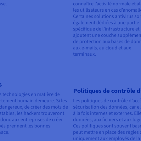
nse.
connaître l’activité normale et al
les utilisateurs en cas d’anomali
Certaines solutions antivirus so
également dédiées à une partie
spécifique de l’infrastructure et
ajoutent une couche supplémen
de protection aux bases de don
aux e-mails, au cloud et aux
terminaux.
s
Politiques de contrôle d
s technologies en matière de
rtement humain demeure. Si les
Les politiques de contrôle d’ac
 dangereux, de créer des mots de
sécurisation des données, car el
nstables, les hackers trouveront
à la fois internes et externes. E
 donc aux entreprises de créer
données, aux fichiers et aux logic
oyés prennent les bonnes
Ces politiques sont souvent basé
nace.
peut mettre en place des règles 
uniquement aux employés de la d