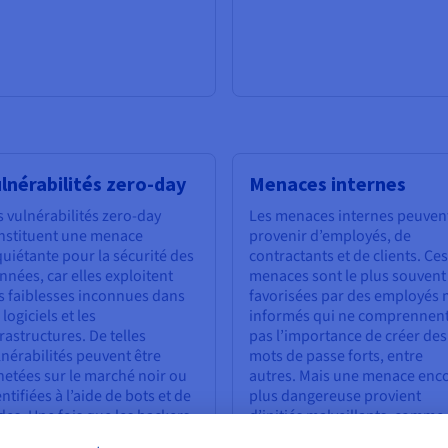
lnérabilités zero-day
Menaces internes
s vulnérabilités zero-day
Les menaces internes peuven
nstituent une menace
provenir d’employés, de
quiétante pour la sécurité des
contractants et de clients. Ces
nnées, car elles exploitent
menaces sont le plus souvent
s faiblesses inconnues dans
favorisées par des employés 
 logiciels et les
informés qui ne comprennen
frastructures. De telles
pas l’importance de créer des
lnérabilités peuvent être
mots de passe forts, entre
hetées sur le marché noir ou
autres. Mais une menace enc
ntifiées à l’aide de bots et de
plus dangereuse provient
des. Une fois que les hackers
d’initiés malveillants, comme
 détecté une faiblesse, ils
des employés insatisfaits ou 