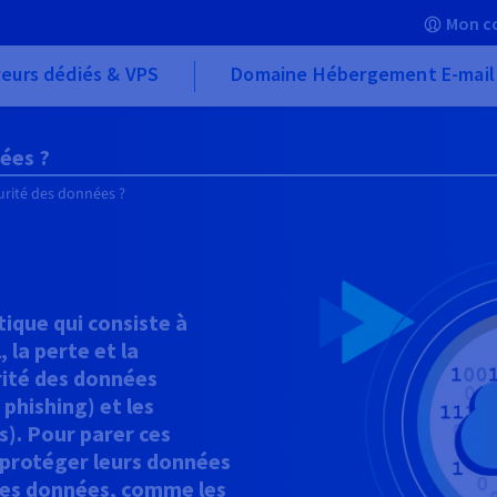
Mon c
eurs dédiés & VPS
Domaine Hébergement E-mail
nées ?
urité des données ?
tique qui consiste à
 la perte et la
rité des données
hishing) et les
s). Pour parer ces
 protéger leurs données
 des données, comme les