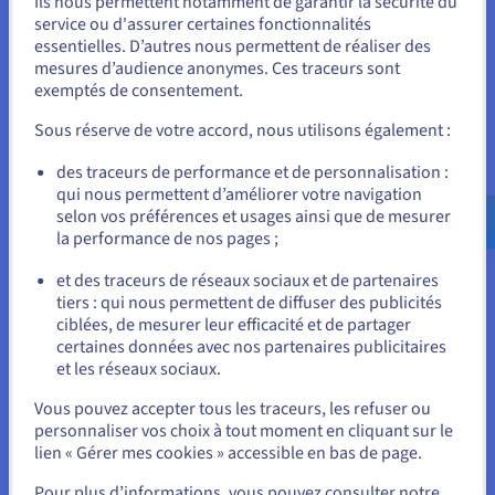
Ils nous permettent notamment de garantir la sécurité du
Vous semblez être localisé en États-
clients et de maintenir leur productivité sans
service ou d'assurer certaines fonctionnalités
interruption.
essentielles. D’autres nous permettent de réaliser des
Unis.
mesures d’audience anonymes. Ces traceurs sont
Il favorise la confiance, améliorant la réputation de la
exemptés de consentement.
Pour commander, rendez-vous sur le site de votre pays (États-
marque et la satisfaction du client. À l’inverse, les temps
Unis) et créez un compte.
Sous réserve de votre accord, nous utilisons également :
d’arrêt peuvent perturber les processus commerciaux,
entraînant des pertes financières, des opportunités
Allez sur le site États-Unis
des traceurs de performance et de personnalisation :
manquées et une détérioration des relations avec les
qui nous permettent d’améliorer votre navigation
us.ovhcloud.com/
learn
Anglais
USD - $
clients.
selon vos préférences et usages ainsi que de mesurer
la performance de nos pages ;
Chaque minute d'indisponibilité peut entraîner une
ou
perte de revenus, des retards dans les projets et de la
et des traceurs de réseaux sociaux et de partenaires
frustration des utilisateurs. Par conséquent,
tiers : qui nous permettent de diffuser des publicités
Rester sur le site actuel
l'optimisation du temps de disponibilité et la
ciblées, de mesurer leur efficacité et de partager
minimisation des temps d'arrêt sont essentielles pour
certaines données avec nos partenaires publicitaires
maintenir la continuité de l'activité, assurer l'efficacité
et les réseaux sociaux.
opérationnelle et préserver une image de marque
Sélectionner un autre site web
positive.
Vous pouvez accepter tous les traceurs, les refuser ou
personnaliser vos choix à tout moment en cliquant sur le
lien « Gérer mes cookies » accessible en bas de page.
Fermer
Pour plus d’informations, vous pouvez consulter notre