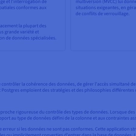
e et l'interrogation de
multiversion (MVCC) lui donn
patiales conformes aux
situations exigeantes, en gér
de conflits de verrouillage.
acement la plupart des
s grande variété et
ion de données spécialisées.
contrôler la cohérence des données, de gérer l'accès simultané des
et Postgres emploient des stratégies et des philosophies différente
roche rigoureuse du contrôle des types de données. Lorsque des d
port au type de données défini de la colonne et aux contraintes as
 erreur si les données ne sont pas conformes. Cette application stri
 ou implicitement converties d'entrer dans la base de données. Un