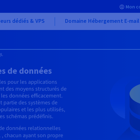
Mon c
eurs dédiés & VPS
Domaine Hébergement E-mail
QL
es de données
s pour les applications
sent des moyens structurés de
r les données efficacement.
t partie des systèmes de
ulaires et les plus utilisés,
es schémas prédéfinis.
de données relationnelles
L
, chacun ayant son propre