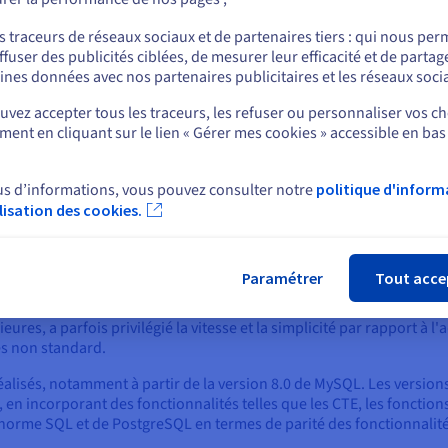
ou
 les applications big data, les applications web en temps réel, les
t la mise à l'échelle du développement sont primordiales. Elles offre
s traceurs de réseaux sociaux et de partenaires tiers : qui nous per
 données relationnelles traditionnelles deviennent difficiles.
ffuser des publicités ciblées, de mesurer leur efficacité et de partag
Rester sur le site actuel
ines données avec nos partenaires publicitaires et les réseaux soci
vez accepter tous les traceurs, les refuser ou personnaliser vos ch
ées
ent en cliquant sur le lien « Gérer mes cookies » accessible en bas
Sélectionner un autre site web
ielle
SQL
, PostgreSQL est reconnu depuis longtemps pour son engag
us d’informations, vous pouvez consulter notre
politique d'inform
és SQL, mettant souvent en œuvre de nouvelles fonctionnalités s
ilisation des cookies.
Fer
e des fonctions de fenêtre complexes, des expressions de table comm
ustes. Historiquement, les développeurs ayant besoin d’une conformi
Paramétrer
Tout acce
ures, a parfois privilégié la vitesse et la simplicité par rapport à 
s non standard.
 réalisés, notamment à partir de la version 8.0 de MySQL. Les ver
 incorporant des fonctionnalités telles que les CTE, les fonctions
a norme SQL et de PostgreSQL en termes de parité des fonctionnalité