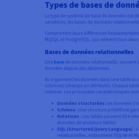
Types de bases de donn
Le type de système de base de données est dé
variations, les bases de données relationne
Comprendre leurs différences fondamentales e
MySQL et PostgreSQL, qui relèvent tous deux
Bases de données relationnelles
Une
base
de données relationnelle, souvent a
données depuis des décennies.
Ils organisent les données dans une table ou
colonnes (champs ou attributs). Chaque table 
colonne. Les principales caractéristiques sont
Données structurées
Les données s'im
Schéma
: Une structure prédéfinie gar
Relations
: Les tables peuvent être lié
données de plusieurs tables.
SQL (Structured Query Language)
: 
relationnelles, notamment SQLite et M