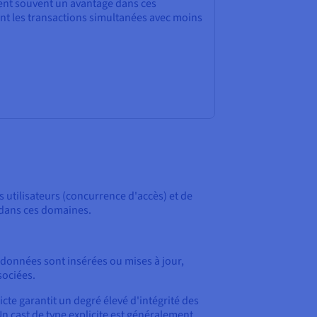
ent souvent un avantage dans ces
ant les transactions simultanées avec moins
 utilisateurs (concurrence d'accès) et de
s dans ces domaines.
onnées sont insérées ou mises à jour,
sociées.
cte garantit un degré élevé d'intégrité des
 cast de type explicite est généralement