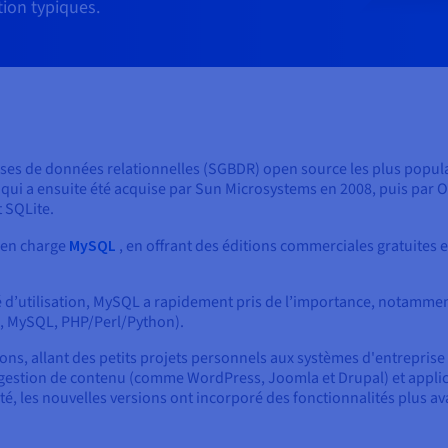
ation typiques.
ses de données relationnelles (SGBDR) open source les plus populai
ui a ensuite été acquise par Sun Microsystems en 2008, puis par Ora
 SQLite.
 en charge
MySQL
, en offrant des éditions commerciales gratuites e
ilité d’utilisation, MySQL a rapidement pris de l’importance, notam
e, MySQL, PHP/Perl/Python).
ions, allant des petits projets personnels aux systèmes d'entreprise à
tion de contenu (comme WordPress, Joomla et Drupal) et applicat
icité, les nouvelles versions ont incorporé des fonctionnalités plus 