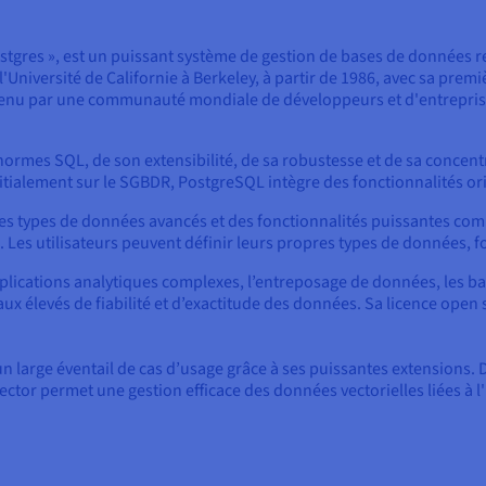
tgres », est un puissant système de gestion de bases de données 
'Université de Californie à Berkeley, à partir de 1986, avec sa prem
intenu par une communauté mondiale de développeurs et d'entrepr
normes SQL, de son extensibilité, de sa robustesse et de sa concentr
itialement sur le SGBDR, PostgreSQL intègre des fonctionnalités ori
s types de données avancés et des fonctionnalités puissantes comme
é. Les utilisateurs peuvent définir leurs propres types de données, 
applications analytiques complexes, l’entreposage de données, les b
eaux élevés de fiabilité et d’exactitude des données. Sa licence op
 un large éventail de cas d’usage grâce à ses puissantes extension
ector permet une gestion efficace des données vectorielles liées à 