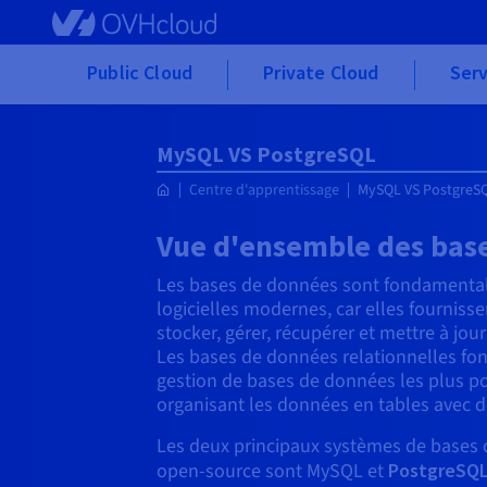
Skip to main content
Public Cloud
Private Cloud
Serv
MySQL VS PostgreSQL
Centre d'apprentissage
MySQL VS PostgreS
Vue d'ensemble des bas
Les bases de données sont fondamentale
logicielles modernes, car elles fournis
stocker, gérer, récupérer et mettre à jou
Les bases de données relationnelles fon
gestion de bases de données les plus pop
organisant les données en tables avec d
Les deux principaux systèmes de bases 
open-source sont MySQL et
PostgreSQ