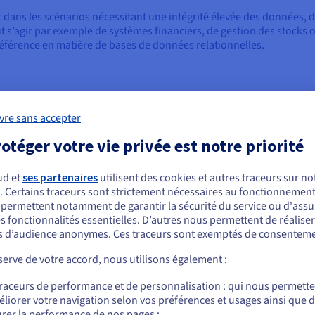
 dans les scénarios nécessitant une intégrité élevée des données, 
 s’agir par exemple de systèmes financiers, de gestion des stocks ou
férence en matière de bases de données relationnelles.
ment SQL », englobe un large éventail de technologies de bases 
en particulier en ce qui concerne l'évolutivité, les performances po
vre sans accepter
n structurées ou semi-structurées.
otéger votre vie privée est notre priorité
r les SGBDR, les bases de données
NoSQL
offrent souvent des modè
types sont les suivants :
ud et
ses partenaires
utilisent des cookies et autres traceurs sur not
ses de données NoSQL sont sans schéma ou ont des schémas dynami
. Certains traceurs sont strictement nécessaires au fonctionnement 
ous semblez être localisé en États-Unis.
s permettent notamment de garantir la sécurité du service ou d'assu
se à l'échelle horizontale (scaling out) sur de nombreux serveurs
s fonctionnalités essentielles. D’autres nous permettent de réalise
r commander, rendez-vous sur le site de votre pays (États-Unis) et créez un
 d’audience anonymes. Ces traceurs sont exemptés de consenteme
mpte.
ckez vos données dans des formats tels que JSON ou BSON (par e
erve de votre accord, nous utilisons également :
aires clé-valeur simples (par exemple, Valkey, Memcached).
Allez sur le site États-Unis
traceurs de performance et de personnalisation : qui nous permett
lable, de nombreuses bases de données NoSQL privilégient la disponi
us.ovhcloud.com/
Anglais
USD - $
liorer votre navigation selon vos préférences et usages ainsi que 
èle BASE (Basically Available, Soft state, Eventuellement consistent
rer la performance de nos pages ;