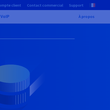
ompte client
Contact commercial
Support
 VoIP
À propos