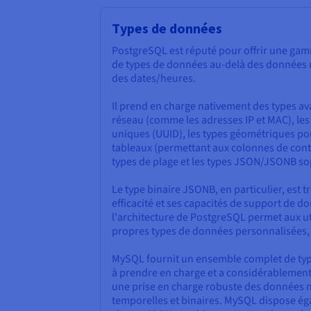
Types de données
PostgreSQL est réputé pour offrir une gamm
de types de données au-delà des données 
des dates/heures.
Il prend en charge nativement des types av
réseau (comme les adresses IP et MAC), les 
uniques (UUID), les types géométriques pour
tableaux (permettant aux colonnes de conten
types de plage et les types JSON/JSONB so
Le type binaire JSONB, en particulier, est 
efficacité et ses capacités de support de d
l'architecture de PostgreSQL permet aux uti
propres types de données personnalisées, am
MySQL fournit un ensemble complet de ty
à prendre en charge et a considérablement a
une prise en charge robuste des données 
temporelles et binaires. MySQL dispose ég