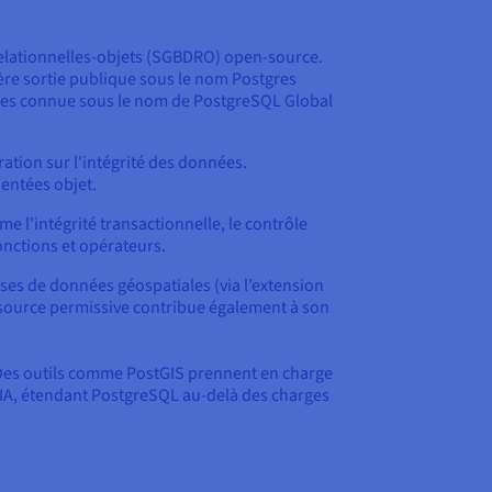
relationnelles-objets (SGBDRO) open-source.
ière sortie publique sous le nom Postgres
ises connue sous le nom de PostgreSQL Global
ation sur l'intégrité des données.
entées objet.
 l'intégrité transactionnelle, le contrôle
fonctions et opérateurs.
ases de données géospatiales (via l’extension
en source permissive contribue également à son
s. Des outils comme PostGIS prennent en charge
l'IA, étendant PostgreSQL au-delà des charges