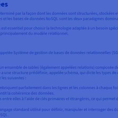
ées
terminé par la façon dont les données sont structurées, stockées e
lles et les bases de données NoSQL sont les deux paradigmes domin
st essentiel pour choisir la technologie adaptée à un besoin spéc
 principalement du modèle relationnel.
ppelée Système de gestion de bases de données relationnelles (SGBD
 un ensemble de tables (également appelées relations) composée de 
a une structure prédéfinie, appelée schéma, qui dicte les types de
 les suivantes :
briquent parfaitement dans les lignes et les colonnes à chaque foi
antit la cohérence des données.
es entre elles à l'aide de clés primaires et étrangères, ce qui perme
Langage standard utilisé pour définir, manipuler et interroger des
ySQL.