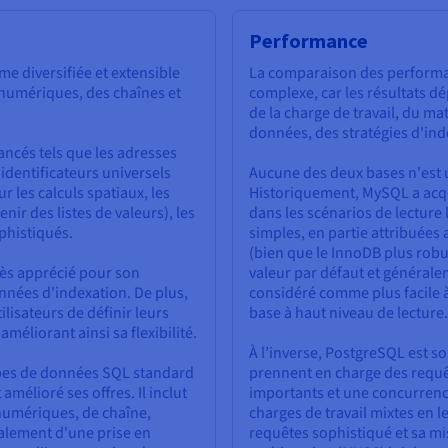
Performance
e diversifiée et extensible
La comparaison des performa
numériques, des chaînes et
complexe, car les résultats d
de la charge de travail, du mat
données, des stratégies d'ind
ancés tels que les adresses
identificateurs universels
Aucune des deux bases n'est u
 les calculs spatiaux, les
Historiquement, MySQL a acq
ir des listes de valeurs), les
dans les scénarios de lecture 
phistiqués.
simples, en partie attribué
(bien que le InnoDB plus robu
très apprécié pour son
valeur par défaut et général
onnées d'indexation. De plus,
considéré comme plus facile à
lisateurs de définir leurs
base à haut niveau de lecture.
éliorant ainsi sa flexibilité.
À l’inverse, PostgreSQL est so
pes de données SQL standard
prennent en charge des requ
mélioré ses offres. Il inclut
importants et une concurrence
numériques, de chaîne,
charges de travail mixtes en l
alement d'une prise en
requêtes sophistiqué et sa m