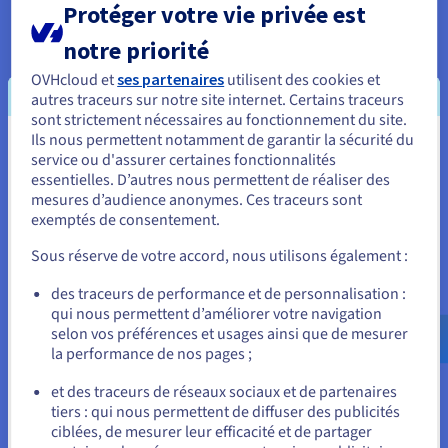
Protéger votre vie privée est
notre priorité
OVHcloud et
ses partenaires
utilisent des cookies et
autres traceurs sur notre site internet. Certains traceurs
Support et accompagnement
sont strictement nécessaires au fonctionnement du site.
Ils nous permettent notamment de garantir la sécurité du
Ce logiciel étant open source, il bénéficie d’un large support
Vous semblez être localisé en États-
service ou d'assurer certaines fonctionnalités
de sa communauté. De plus, de nombreux partenaires
essentielles. D’autres nous permettent de réaliser des
OVHcloud peuvent vous proposer un accompagnement sur
Unis.
mesures d’audience anonymes. Ces traceurs sont
mesure.
exemptés de consentement.
Pour commander, rendez-vous sur le site de votre pays (États-
Unis) et créez un compte.
Sous réserve de votre accord, nous utilisons également :
Allez sur le site États-Unis
des traceurs de performance et de personnalisation :
qui nous permettent d’améliorer votre navigation
us.ovhcloud.com/
learn
Anglais
USD - $
selon vos préférences et usages ainsi que de mesurer
Applications big data
la performance de nos pages ;
ou
Ce système de gestion de base de données relationnelle est
et des traceurs de réseaux sociaux et de partenaires
un allié de taille pour le big data. PostgreSQL a été conçu pour
tiers : qui nous permettent de diffuser des publicités
gérer des bases de données importantes avec un très grand
Rester sur le site actuel
ciblées, de mesurer leur efficacité et de partager
nombre de connexions actives simultanées. Il est par exemple