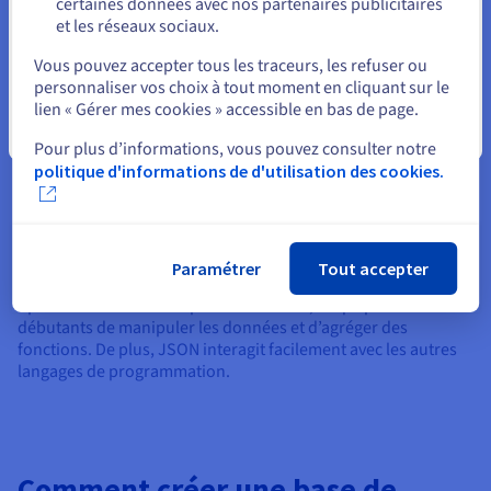
certaines données avec nos partenaires publicitaires
utilisé par Afilias pour gérer le système mondial
et les réseaux sociaux.
d’enregistrement des noms de domaine en .org.
Sélectionner un autre site web
Vous pouvez accepter tous les traceurs, les refuser ou
personnaliser vos choix à tout moment en cliquant sur le
lien « Gérer mes cookies » accessible en bas de page.
Fermer
Pour plus d’informations, vous pouvez consulter notre
politique d'informations de d'utilisation des cookies.
Format JSON
Le format JSON est supporté par PostgreSQL depuis la
version 9.2. Il facilite l’échange de données entre les serveurs
et les applications web. Cette notation d’objet JavaScript est
Paramétrer
Tout accepter
appréciée pour sa facilité d’utilisation. En effet, la syntaxe des
opérations reste lisible pour un humain, ce qui permet aux
débutants de manipuler les données et d’agréger des
fonctions. De plus, JSON interagit facilement avec les autres
langages de programmation.
Comment créer une base de