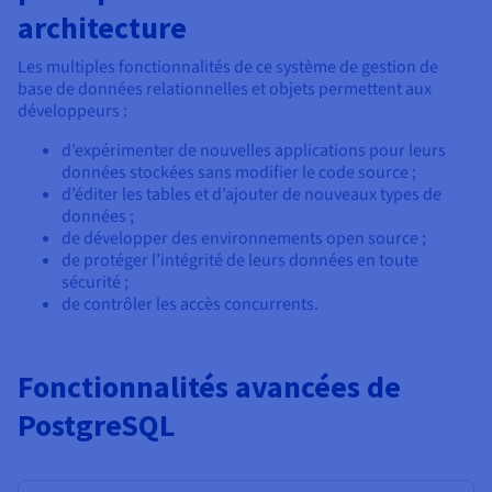
Documentation
Documentation
architecture
Tarifs
Roadmap & Changelog
Roadmap & Changelog
Observabilité
Disponibilités par régions
Documentation
Les multiples fonctionnalités de ce système de gestion de
Documentation
Roadmap & Changelog
base de données relationnelles et objets permettent aux
Roadmap & Changelog
Roadmap & Changelog
développeurs :
d’expérimenter de nouvelles applications pour leurs
données stockées sans modifier le code source ;
d’éditer les tables et d’ajouter de nouveaux types de
données ;
de développer des environnements open source ;
de protéger l’intégrité de leurs données en toute
sécurité ;
de contrôler les accès concurrents.
Fonctionnalités avancées de
PostgreSQL