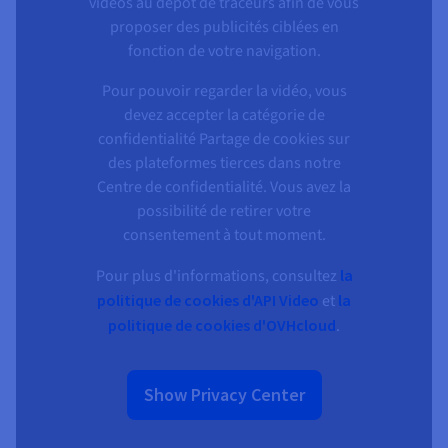
Documentation
Documentation
vidéos au dépôt de traceurs afin de vous
Tarifs
Roadmap & Changelog
Roadmap & Changelog
proposer des publicités ciblées en
Observabilité
Disponibilités par régions
Documentation
fonction de votre navigation.
Documentation
Roadmap & Changelog
Pour pouvoir regarder la vidéo, vous
Roadmap & Changelog
Roadmap & Changelog
devez accepter la catégorie de
confidentialité Partage de cookies sur
des plateformes tierces dans notre
Centre de confidentialité. Vous avez la
possibilité de retirer votre
consentement à tout moment.
Pour plus d'informations, consultez
la
politique de cookies d'API Video
et
la
politique de cookies d'OVHcloud
.
Show Privacy Center