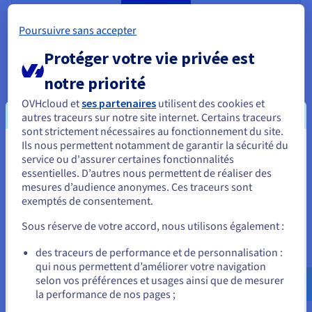
Poursuivre sans accepter
Protéger votre vie privée est
notre priorité
Public VCF as a Service
OVHcloud et
ses partenaires
utilisent des cookies et
Public VCF as a Service est une solution VMware
autres traceurs sur notre site internet. Certains traceurs
Cloud Foundation entièrement managée, qui
sont strictement nécessaires au fonctionnement du site.
fournit une infrastructure partagée en tant que
Ils nous permettent notamment de garantir la sécurité du
cloud public alimenté par VMware Cloud Director.
Vous semblez être localisé en États-
service ou d'assurer certaines fonctionnalités
En savoir plus
essentielles. D’autres nous permettent de réaliser des
Unis.
mesures d’audience anonymes. Ces traceurs sont
exemptés de consentement.
Pour commander, rendez-vous sur le site de votre pays (États-
Unis) et créez un compte.
Sous réserve de votre accord, nous utilisons également :
Allez sur le site États-Unis
des traceurs de performance et de personnalisation :
qui nous permettent d’améliorer votre navigation
us.ovhcloud.com/
Anglais
USD - $
selon vos préférences et usages ainsi que de mesurer
la performance de nos pages ;
ou