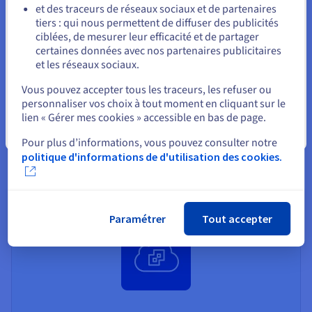
et des traceurs de réseaux sociaux et de partenaires
tiers : qui nous permettent de diffuser des publicités
Rester sur le site actuel
ciblées, de mesurer leur efficacité et de partager
Managed VMware vSphere
certaines données avec nos partenaires publicitaires
SecNumCloud
et les réseaux sociaux.
Sélectionner un autre site web
OVHcloud propose un environnement VMware
Vous pouvez accepter tous les traceurs, les refuser ou
qualifié et sécurisé, garantissant la protection des
personnaliser vos choix à tout moment en cliquant sur le
données et la conformité aux exigences de sécurité
lien « Gérer mes cookies » accessible en bas de page.
du gouvernement français, notamment celles
Fermer
définies par le référentiel SecNumCloud.
Pour plus d’informations, vous pouvez consulter notre
politique d'informations de d'utilisation des cookies.
En savoir plus
Paramétrer
Tout accepter