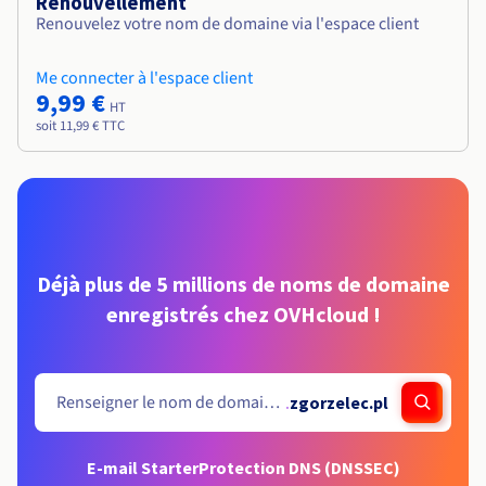
Renouvellement
Renouvelez votre nom de domaine via l'espace client
Me connecter à l'espace client
9,99 €
HT
soit 11,99 € TTC
Déjà plus de 5 millions de noms de domaine
enregistrés chez OVHcloud !
.
zgorzelec.pl
E-mail Starter
Protection DNS (DNSSEC)