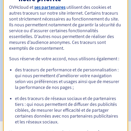
Entre 1 et 10 ans
Durée de renouvellement
OVHcloud et
ses partenaires
utilisent des cookies et
autres traceurs sur notre site internet. Certains traceurs
sont strictement nécessaires au fonctionnement du site.
Ils nous permettent notamment de garantir la sécurité du
Période de rédemption
service ou d'assurer certaines fonctionnalités
essentielles. D’autres nous permettent de réaliser des
mesures d’audience anonymes. Ces traceurs sont
exemptés de consentement.
Notifications automatiques :
Sous réserve de votre accord, nous utilisons également :
E-mails d'avertissement :
60, 30, 15, 7 et 3 jours avant la
date d'échéance
des traceurs de performance et de personnalisation :
qui nous permettent d’améliorer votre navigation
selon vos préférences et usages ainsi que de mesurer
E-mail le jour de l'expiration
pour notification de la
suspension du nom de domaine
la performance de nos pages ;
et des traceurs de réseaux sociaux et de partenaires
E-mail après la période de grâce de rédemption
pour
tiers : qui nous permettent de diffuser des publicités
notification de la suppression du nom de domaine
ciblées, de mesurer leur efficacité et de partager
certaines données avec nos partenaires publicitaires
et les réseaux sociaux.