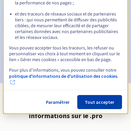
la performance de nos pages ;
et des traceurs de réseaux sociaux et de partenaires
Notifications automatiques :
tiers : qui nous permettent de diffuser des publicités
E-mails d'avertissement :
60, 30, 15, 7 et 3 jours avant la
ciblées, de mesurer leur efficacité et de partager
date d'échéance
certaines données avec nos partenaires publicitaires
et les réseaux sociaux.
E-mail le jour de l'expiration
pour notification de la
Vous pouvez accepter tous les traceurs, les refuser ou
suspension du nom de domaine
personnaliser vos choix à tout moment en cliquant sur le
lien « Gérer mes cookies » accessible en bas de page.
E-mail après la période de grâce de rédemption
pour
notification de la suppression du nom de domaine
Pour plus d’informations, vous pouvez consulter notre
politique d'informations de d'utilisation des cookies.
Voir toutes les extensions
Paramétrer
Tout accepter
Informations sur le .pro