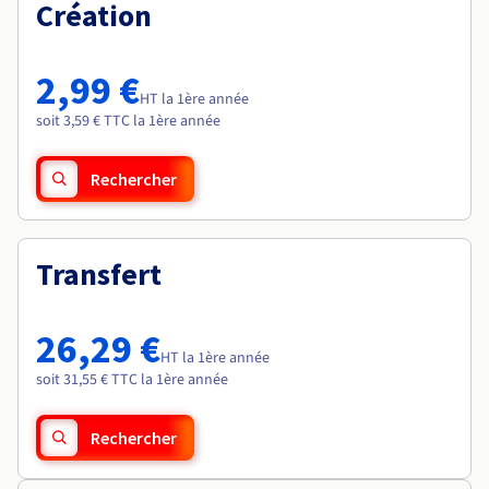
Documentation
Création
Roadmap & Changelog
Tarifs
Roadmap & Changelog
Observabilité
Disponibilités par régions
Documentation
Documentation
Roadmap & Changelog
2,99 €
Roadmap & Changelog
HT la 1ère année
Roadmap & Changelog
soit 3,59 € TTC la 1ère année
Rechercher
Transfert
26,29 €
HT la 1ère année
soit 31,55 € TTC la 1ère année
Rechercher