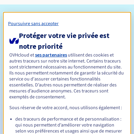
Conditions d'éligibilité
Poursuivre sans accepter
Qui peut enregistrer un .pro ?
Protéger votre vie privée est
Ouvert à toutes les personnes physiques ou morales, sans
notre priorité
restriction géographique.
OVHcloud et
ses partenaires
utilisent des cookies et
Règles de gestion et notifications
autres traceurs sur notre site internet. Certains traceurs
sont strictement nécessaires au fonctionnement du site.
Ils nous permettent notamment de garantir la sécurité du
Entre 1 et 10 ans
Durée de réservation
service ou d'assurer certaines fonctionnalités
essentielles. D’autres nous permettent de réaliser des
mesures d’audience anonymes. Ces traceurs sont
exemptés de consentement.
Entre 1 et 9 ans
Durée de renouvellement
Sous réserve de votre accord, nous utilisons également :
des traceurs de performance et de personnalisation :
qui nous permettent d’améliorer votre navigation
30 jours
Période de rédemption
selon vos préférences et usages ainsi que de mesurer