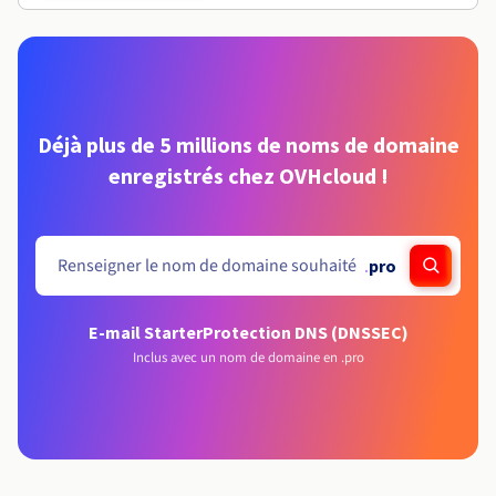
Déjà plus de 5 millions de noms de domaine
enregistrés chez OVHcloud !
.
pro
E-mail Starter
Protection DNS (DNSSEC)
Inclus avec un nom de domaine en .pro