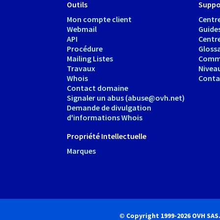
Outils
Suppo
Mon compte client
Centre
Webmail
Guide
API
Centr
Procédure
Glossa
Mailing Listes
Comm
Travaux
Nivea
Whois
Conta
Contact domaine
Signaler un abus (abuse@ovh.net)
Demande de divulgation
d'informations Whois
Propriété Intellectuelle
Marques
© Copyright 1999-2026 OVH SAS