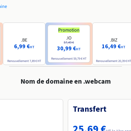
aine
Promotion
.IO
.BE
.BIZ
57,49 €
6,99 €
16,49 €
30,99 €
HT
HT
HT
Renouvellement
59,79 €
HT
Renouvellement
7,89 €
HT
Renouvellement
20,39 €
H
Nom de domaine en .webcam
Transfert
25,69 €