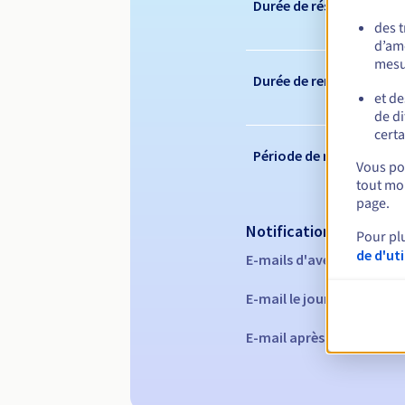
Durée de réservation
des 
d’amé
mesu
Durée de renouvelleme
et de
de di
certa
Période de rédemption
Vous pou
tout mom
page.
Notifications automati
Pour pl
de d'ut
E-mails d'avertissement 
E-mail le jour de l'expira
E-mail après la période 