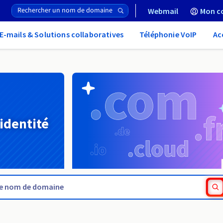
Webmail
Mon c
E-mails & Solutions collaboratives
Téléphonie VoIP
Ac
 identité