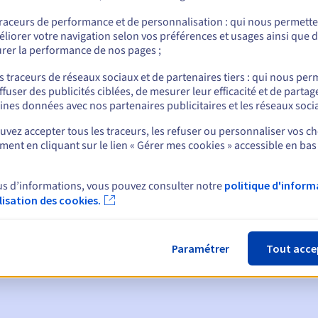
traceurs de performance et de personnalisation : qui nous permett
liorer votre navigation selon vos préférences et usages ainsi que 
rer la performance de nos pages ;
nt
s traceurs de réseaux sociaux et de partenaires tiers : qui nous per
ffuser des publicités ciblées, de mesurer leur efficacité et de partag
ines données avec nos partenaires publicitaires et les réseaux soci
vez accepter tous les traceurs, les refuser ou personnaliser vos ch
ent en cliquant sur le lien « Gérer mes cookies » accessible en bas
ques :
us d’informations, vous pouvez consulter notre
politique d'inform
ilisation des cookies.
:
60, 30, 15, 7 et 3 jours avant la date d'échéance
tion
pour notification de la suspension du nom de domaine
Paramétrer
Tout acce
de grâce de rédemption
pour notification de la suppression du no