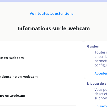
Voir toutes les extensions
Informations sur le .webcam
Guides
Toutes 
ensembl
ne en .webcam
permett
configur
Accéder
e domaine en .webcam
Niveau de 
Vous po
ticket 
ine en .webcam
support
En savo