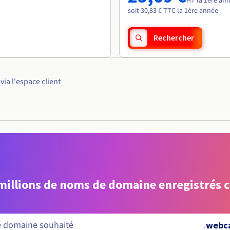
HT la 1ère an
soit 30,83 € TTC la 1ère année
Rechercher
ia l'espace client
 millions de noms de domaine enregistrés 
.
webc