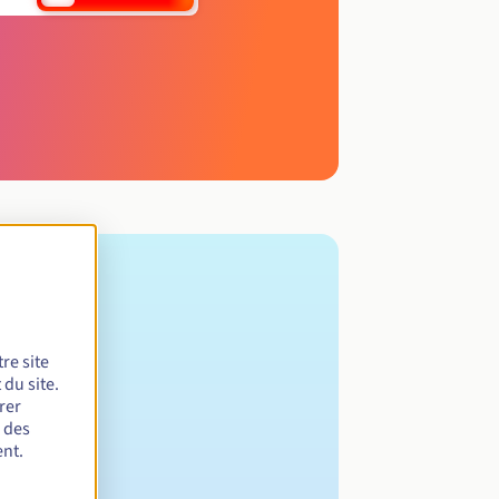
re site
du site.
rer
r des
nt.