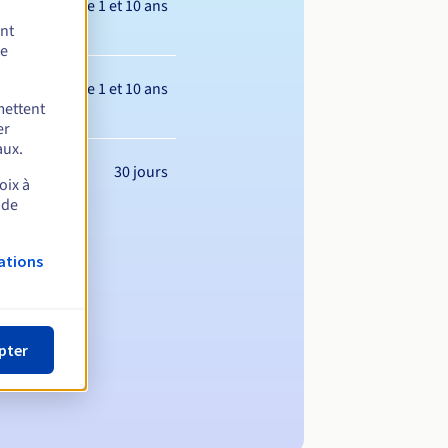
Entre 1 et 10 ans
ent
de
Entre 1 et 10 ans
mettent
er
aux.
30 jours
oix à
 de
ations
pter
m de domaine