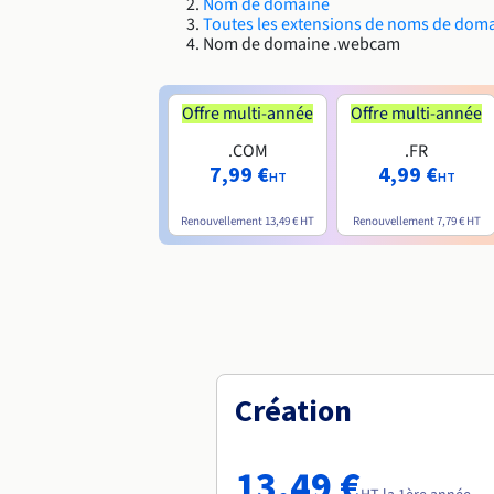
Nom de domaine
Toutes les extensions de noms de dom
Nom de domaine .webcam
Offre multi-année
Offre multi-année
.COM
.FR
7,99 €
4,99 €
HT
HT
Renouvellement
13,49 €
HT
Renouvellement
7,79 €
HT
Création
13,49 €