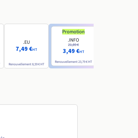
Promotion
Promotion
.INFO
.PRO
.EU
21,89 €
24,19 €
7,49 €
3,49 €
2,99 €
HT
HT
HT
Renouvellement
23,79 €
HT
Renouvellement
26,29 €
H
T
Renouvellement
8,59 €
HT