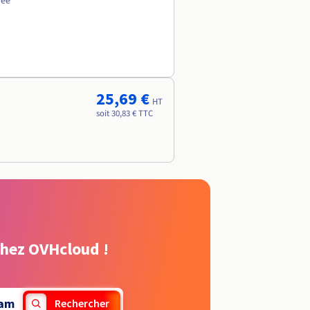
née
25,69 €
HT
soit 30,83 € TTC
chez OVHcloud !
am
Rechercher