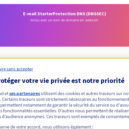
E-mail Starter
Protection DNS (DNSSEC)
Inclus avec un nom de domaine en .webcam
vre sans accepter
Conditions d'éligibilité
otéger votre vie privée est notre priorité
ud et
ses partenaires
utilisent des cookies et autres traceurs sur not
 un .webcam ?
. Certains traceurs sont strictement nécessaires au fonctionnement 
nnes physiques ou morales, sans restriction géographique.
s permettent notamment de garantir la sécurité du service ou d'assu
s fonctionnalités essentielles. D’autres nous permettent de réalise
Règles de gestion et notifications
 d’audience anonymes. Ces traceurs sont exemptés de consenteme
erve de votre accord, nous utilisons également :