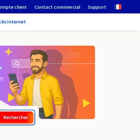
ompte client
Contact commercial
Support
cès Internet
.website
Rechercher