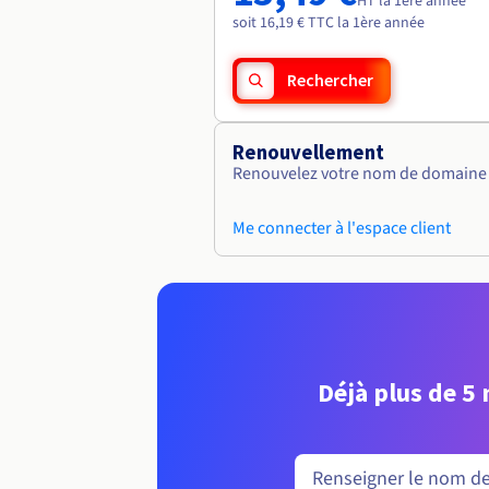
HT la 1ère année
soit 16,19 € TTC la 1ère année
Rechercher
Renouvellement
Renouvelez votre nom de domaine v
Me connecter à l'espace client
Déjà plus de 5