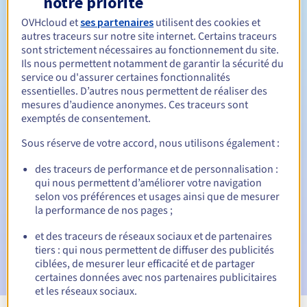
notre priorité
OVHcloud et
ses partenaires
utilisent des cookies et
Entre 1 et 10 ans
Durée de renouvellement
autres traceurs sur notre site internet. Certains traceurs
sont strictement nécessaires au fonctionnement du site.
Ils nous permettent notamment de garantir la sécurité du
service ou d'assurer certaines fonctionnalités
30 jours
Période de rédemption
essentielles. D’autres nous permettent de réaliser des
mesures d’audience anonymes. Ces traceurs sont
exemptés de consentement.
Notifications automatiques :
Sous réserve de votre accord, nous utilisons également :
E-mails d'avertissement :
60, 30, 15, 7 et 3 jours avant la
des traceurs de performance et de personnalisation :
date d'échéance
qui nous permettent d’améliorer votre navigation
selon vos préférences et usages ainsi que de mesurer
E-mail le jour de l'expiration
pour notification de la
la performance de nos pages ;
suspension du nom de domaine
et des traceurs de réseaux sociaux et de partenaires
E-mail après la période de grâce de rédemption
pour
tiers : qui nous permettent de diffuser des publicités
notification de la suppression du nom de domaine
ciblées, de mesurer leur efficacité et de partager
certaines données avec nos partenaires publicitaires
et les réseaux sociaux.