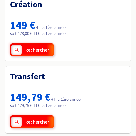
Documentation
Création
Roadmap & Changelog
Tarifs
Roadmap & Changelog
Observabilité
Disponibilités par régions
Documentation
Documentation
Roadmap & Changelog
149 €
Roadmap & Changelog
HT la 1ère année
Roadmap & Changelog
soit 178,80 € TTC la 1ère année
Rechercher
Transfert
149,79 €
HT la 1ère année
soit 179,75 € TTC la 1ère année
Rechercher