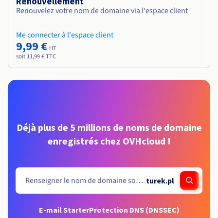
Renouvellement
Renouvelez votre nom de domaine via l'espace client
Me connecter à l'espace client
9,99 €
HT
soit 11,99 € TTC
Déjà plus de 5 millions de noms de domaine
enregistrés chez OVHcloud !
.
turek.pl
E-mail Starter
Protection DNS (DNSSEC)