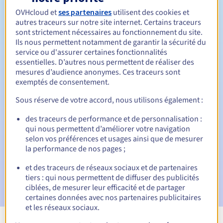
Entre 1 et 10 ans
Durée de renouvellement
OVHcloud et
ses partenaires
utilisent des cookies et
autres traceurs sur notre site internet. Certains traceurs
sont strictement nécessaires au fonctionnement du site.
Ils nous permettent notamment de garantir la sécurité du
Période de rédemption
service ou d'assurer certaines fonctionnalités
essentielles. D’autres nous permettent de réaliser des
mesures d’audience anonymes. Ces traceurs sont
exemptés de consentement.
Notifications automatiques :
Sous réserve de votre accord, nous utilisons également :
E-mails d'avertissement :
60, 30, 15, 7 et 3 jours avant la
date d'échéance
des traceurs de performance et de personnalisation :
qui nous permettent d’améliorer votre navigation
selon vos préférences et usages ainsi que de mesurer
E-mail le jour de l'expiration
pour notification de la
suspension du nom de domaine
la performance de nos pages ;
et des traceurs de réseaux sociaux et de partenaires
E-mail après la période de grâce de rédemption
pour
tiers : qui nous permettent de diffuser des publicités
notification de la suppression du nom de domaine
ciblées, de mesurer leur efficacité et de partager
certaines données avec nos partenaires publicitaires
et les réseaux sociaux.