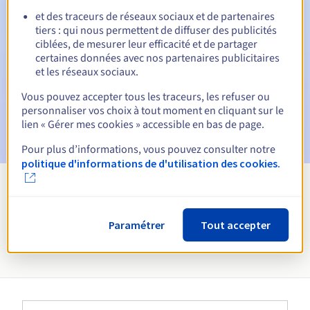
Notifications automatiques :
et des traceurs de réseaux sociaux et de partenaires
E-mails d'avertissement :
60, 30, 15, 7 et 3 jours avant la
tiers : qui nous permettent de diffuser des publicités
date d'échéance
ciblées, de mesurer leur efficacité et de partager
certaines données avec nos partenaires publicitaires
E-mail le jour de l'expiration
pour notification de la
et les réseaux sociaux.
suspension du nom de domaine
Vous pouvez accepter tous les traceurs, les refuser ou
personnaliser vos choix à tout moment en cliquant sur le
E-mail après la période de grâce de rédemption
pour
notification de la suppression du nom de domaine
lien « Gérer mes cookies » accessible en bas de page.
Pour plus d’informations, vous pouvez consulter notre
politique d'informations de d'utilisation des cookies.
Voir toutes les extensions
Paramétrer
Tout accepter
Informations sur le .spa