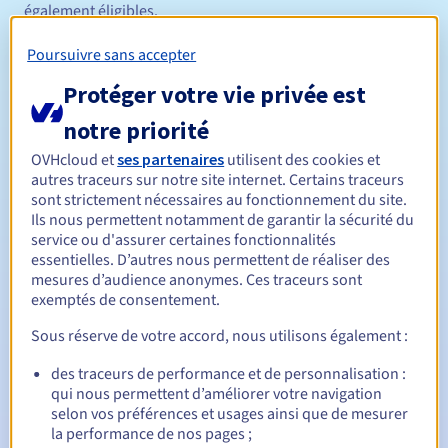
également éligibles.
Le Registre se réserve le droit de demander des documents
Poursuivre sans accepter
pour prouver votre éligibilité. Si vous n'êtes pas en mesure
de fournir les documents requis dans le délai imparti, le
Protéger votre vie privée est
nom de domaine sera suspendu et/ou supprimé par le
notre priorité
Registre.
Règles de gestion et notifications
OVHcloud et
ses partenaires
utilisent des cookies et
autres traceurs sur notre site internet. Certains traceurs
sont strictement nécessaires au fonctionnement du site.
Entre 1 et 10 ans
Durée de réservation
Ils nous permettent notamment de garantir la sécurité du
service ou d'assurer certaines fonctionnalités
essentielles. D’autres nous permettent de réaliser des
mesures d’audience anonymes. Ces traceurs sont
Entre 1 et 10 ans
Durée de renouvellement
exemptés de consentement.
Sous réserve de votre accord, nous utilisons également :
30 jours
Période de rédemption
des traceurs de performance et de personnalisation :
qui nous permettent d’améliorer votre navigation
selon vos préférences et usages ainsi que de mesurer
la performance de nos pages ;