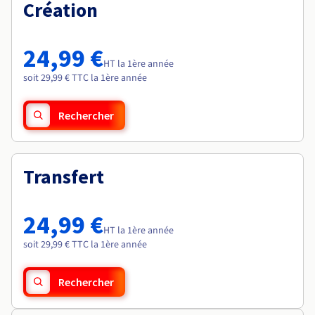
Documentation
Création
Roadmap & Changelog
Tarifs
Roadmap & Changelog
Observabilité
Disponibilités par régions
Documentation
Documentation
Roadmap & Changelog
24,99 €
Roadmap & Changelog
HT la 1ère année
Roadmap & Changelog
soit 29,99 € TTC la 1ère année
Rechercher
Transfert
24,99 €
HT la 1ère année
soit 29,99 € TTC la 1ère année
Rechercher